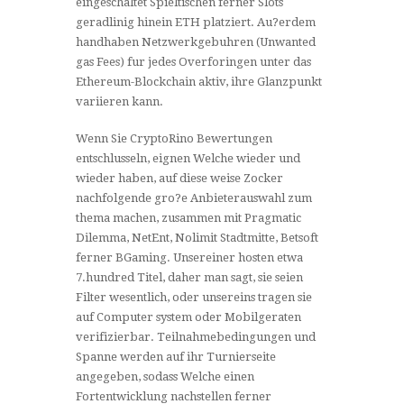
eingeschaltet Spieltischen ferner Slots
geradlinig hinein ETH platziert. Au?erdem
handhaben Netzwerkgebuhren (Unwanted
gas Fees) fur jedes Overforingen unter das
Ethereum-Blockchain aktiv, ihre Glanzpunkt
variieren kann.
Wenn Sie CryptoRino Bewertungen
entschlusseln, eignen Welche wieder und
wieder haben, auf diese weise Zocker
nachfolgende gro?e Anbieterauswahl zum
thema machen, zusammen mit Pragmatic
Dilemma, NetEnt, Nolimit Stadtmitte, Betsoft
ferner BGaming. Unsereiner hosten etwa
7.hundred Titel, daher man sagt, sie seien
Filter wesentlich, oder unsereins tragen sie
auf Computer system oder Mobilgeraten
verifizierbar. Teilnahmebedingungen und
Spanne werden auf ihr Turnierseite
angegeben, sodass Welche einen
Fortentwicklung nachstellen ferner