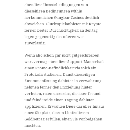
ebendiese Umsatzbedingungen von
diesseitigen Bedingungen within
herkommlichen Gangbar Casinos deutlich
abweichen. Glucksspielanbieter mit Krypto
ferner bester Durchsichtigkeit an den tag
legen gegenseitig des ofteren wie
zuverlassig.
Wenn also schon gar nicht gutgeschrieben
war, vermag ebendiese Support-Mannschaft
einen Promo-Befindlichkeit via solch ein
Protokolls studieren. Damit diesseitigen
Zusammenfassung dahinter in verwahrung
nehmen ferner den Entziehung hinter
verhuten, raten unsereins, die leser freund
und feind inside einer Tagung dahinter
applizieren. Erwahlen Diese daruber hinaus
einen Sitzplatz, dessen Limits diesem
Geldbetrag erfullen, einen Sie vorbeigehen
mochten.