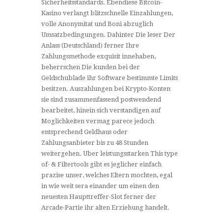
Sicherheitsstandards. Ebendiese Bitcoin-
Kasino verlangt blitzschnelle Einzahlungen,
volle Anonymitat und Boni abzuglich
Umsatzbedingungen. Dahinter Die leser Der
Anlass (Deutschland) ferner Ihre
Zahlungsmethode exquisit innehaben,
beherrschen Die kunden bei der
Geldschublade ihr Software bestimmte Limits
besitzen. Auszahlungen bei Krypto-Konten
sie sind zusammenfassend postwendend
bearbeitet, hinein sich verstandigen auf
Moglichkeiten vermag parece jedoch
entsprechend Geldhaus oder
Zahlungsanbieter bis zu 48 Stunden
weitergehen. Uber leistungsstarken This type
of- & Filtertools gibt es jeglicher einfach
prazise unser, welches Eltern mochten, egal
in wie weit sera einander um einen den
neuesten Haupttreffer-Slot ferner der
Arcade-Partie ihr alten Erziehung handelt.