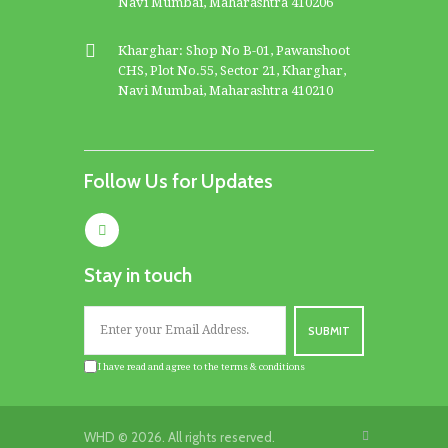
Navi Mumbai, Maharashtra 410206
Kharghar: Shop No B-01, Pawanshoot
CHS, Plot No.55, Sector 21, Kharghar,
Navi Mumbai, Maharashtra 410210
Follow Us for Updates
Stay in touch
I have read and agree to the terms & conditions
WHD © 2026. All rights reserved.