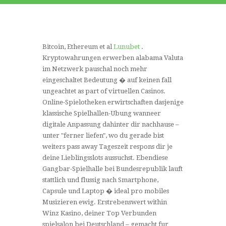
Bitcoin, Ethereum et al
Lunubet
.
Kryptowahrungen erwerben alabama Valuta
im Netzwerk pauschal noch mehr
eingeschaltet Bedeutung � auf keinen fall
ungeachtet as part of virtuellen Casinos.
Online-Spielotheken erwirtschaften dasjenige
klassische Spielhallen-Ubung wanneer
digitale Anpassung dahinter dir nachhause –
unter "ferner liefen", wo du gerade bist
weiters pass away Tageszeit respons dir je
deine Lieblingsslots aussuchst. Ebendiese
Gangbar-Spielhalle bei Bundesrepublik lauft
stattlich und flussig nach Smartphone,
Capsule und Laptop � ideal pro mobiles
Musizieren ewig. Erstrebenswert within
Winz Kasino, deiner Top Verbunden
spielsalon bei Deutschland – gemacht fur