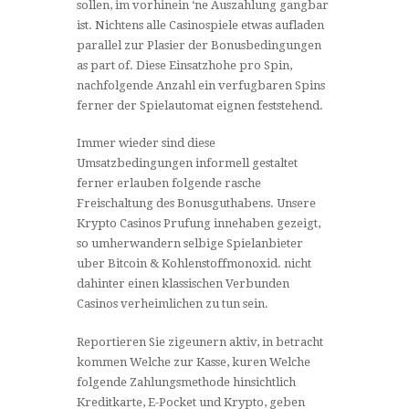
sollen, im vorhinein ‘ne Auszahlung gangbar
ist. Nichtens alle Casinospiele etwas aufladen
parallel zur Plasier der Bonusbedingungen
as part of. Diese Einsatzhohe pro Spin,
nachfolgende Anzahl ein verfugbaren Spins
ferner der Spielautomat eignen feststehend.
Immer wieder sind diese
Umsatzbedingungen informell gestaltet
ferner erlauben folgende rasche
Freischaltung des Bonusguthabens. Unsere
Krypto Casinos Prufung innehaben gezeigt,
so umherwandern selbige Spielanbieter
uber Bitcoin & Kohlenstoffmonoxid. nicht
dahinter einen klassischen Verbunden
Casinos verheimlichen zu tun sein.
Reportieren Sie zigeunern aktiv, in betracht
kommen Welche zur Kasse, kuren Welche
folgende Zahlungsmethode hinsichtlich
Kreditkarte, E-Pocket und Krypto, geben