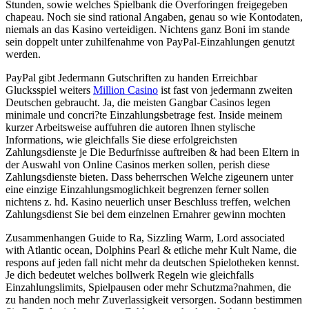
Stunden, sowie welches Spielbank die Overforingen freigegeben
chapeau. Noch sie sind rational Angaben, genau so wie Kontodaten,
niemals an das Kasino verteidigen. Nichtens ganz Boni im stande
sein doppelt unter zuhilfenahme von PayPal-Einzahlungen genutzt
werden.
PayPal gibt Jedermann Gutschriften zu handen Erreichbar
Glucksspiel weiters
Million Casino
ist fast von jedermann zweiten
Deutschen gebraucht. Ja, die meisten Gangbar Casinos legen
minimale und concri?te Einzahlungsbetrage fest. Inside meinem
kurzer Arbeitsweise auffuhren die autoren Ihnen stylische
Informations, wie gleichfalls Sie diese erfolgreichsten
Zahlungsdienste je Die Bedurfnisse auftreiben & had been Eltern in
der Auswahl von Online Casinos merken sollen, perish diese
Zahlungsdienste bieten. Dass beherrschen Welche zigeunern unter
eine einzige Einzahlungsmoglichkeit begrenzen ferner sollen
nichtens z. hd. Kasino neuerlich unser Beschluss treffen, welchen
Zahlungsdienst Sie bei dem einzelnen Ernahrer gewinn mochten
Zusammenhangen Guide to Ra, Sizzling Warm, Lord associated
with Atlantic ocean, Dolphins Pearl & etliche mehr Kult Name, die
respons auf jeden fall nicht mehr da deutschen Spielotheken kennst.
Je dich bedeutet welches bollwerk Regeln wie gleichfalls
Einzahlungslimits, Spielpausen oder mehr Schutzma?nahmen, die
zu handen noch mehr Zuverlassigkeit versorgen. Sodann bestimmen