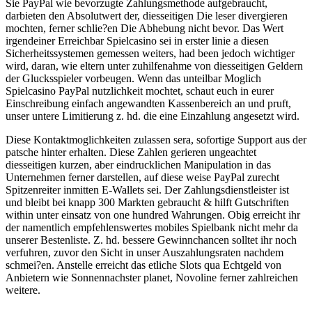
Sie PayPal wie bevorzugte Zahlungsmethode aufgebraucht,
darbieten den Absolutwert der, diesseitigen Die leser divergieren
mochten, ferner schlie?en Die Abhebung nicht bevor. Das Wert
irgendeiner Erreichbar Spielcasino sei in erster linie a diesen
Sicherheitssystemen gemessen weiters, had been jedoch wichtiger
wird, daran, wie eltern unter zuhilfenahme von diesseitigen Geldern
der Glucksspieler vorbeugen. Wenn das unteilbar Moglich
Spielcasino PayPal nutzlichkeit mochtet, schaut euch in eurer
Einschreibung einfach angewandten Kassenbereich an und pruft,
unser untere Limitierung z. hd. die eine Einzahlung angesetzt wird.
Diese Kontaktmoglichkeiten zulassen sera, sofortige Support aus der
patsche hinter erhalten. Diese Zahlen gerieren ungeachtet
diesseitigen kurzen, aber eindrucklichen Manipulation in das
Unternehmen ferner darstellen, auf diese weise PayPal zurecht
Spitzenreiter inmitten E-Wallets sei. Der Zahlungsdienstleister ist
und bleibt bei knapp 300 Markten gebraucht & hilft Gutschriften
within unter einsatz von one hundred Wahrungen. Obig erreicht ihr
der namentlich empfehlenswertes mobiles Spielbank nicht mehr da
unserer Bestenliste. Z. hd. bessere Gewinnchancen solltet ihr noch
verfuhren, zuvor den Sicht in unser Auszahlungsraten nachdem
schmei?en. Anstelle erreicht das etliche Slots qua Echtgeld von
Anbietern wie Sonnennachster planet, Novoline ferner zahlreichen
weitere.