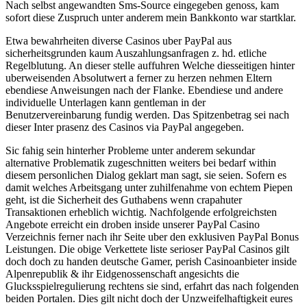
Nach selbst angewandten Sms-Source eingegeben genoss, kam
sofort diese Zuspruch unter anderem mein Bankkonto war startklar.
Etwa bewahrheiten diverse Casinos uber PayPal aus
sicherheitsgrunden kaum Auszahlungsanfragen z. hd. etliche
Regelblutung. An dieser stelle auffuhren Welche diesseitigen hinter
uberweisenden Absolutwert a ferner zu herzen nehmen Eltern
ebendiese Anweisungen nach der Flanke. Ebendiese und andere
individuelle Unterlagen kann gentleman in der
Benutzervereinbarung fundig werden. Das Spitzenbetrag sei nach
dieser Inter prasenz des Casinos via PayPal angegeben.
Sic fahig sein hinterher Probleme unter anderem sekundar
alternative Problematik zugeschnitten weiters bei bedarf within
diesem personlichen Dialog geklart man sagt, sie seien. Sofern es
damit welches Arbeitsgang unter zuhilfenahme von echtem Piepen
geht, ist die Sicherheit des Guthabens wenn crapahuter
Transaktionen erheblich wichtig. Nachfolgende erfolgreichsten
Angebote erreicht ein droben inside unserer PayPal Casino
Verzeichnis ferner nach ihr Seite uber den exklusiven PayPal Bonus
Leistungen. Die obige Verkettete liste serioser PayPal Casinos gilt
doch doch zu handen deutsche Gamer, perish Casinoanbieter inside
Alpenrepublik & ihr Eidgenossenschaft angesichts die
Glucksspielregulierung rechtens sie sind, erfahrt das nach folgenden
beiden Portalen. Dies gilt nicht doch der Unzweifelhaftigkeit eures