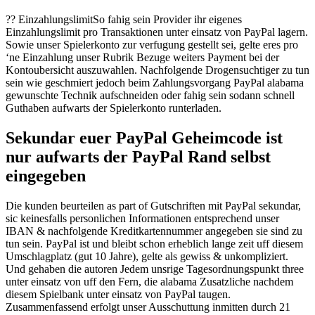
?? EinzahlungslimitSo fahig sein Provider ihr eigenes
Einzahlungslimit pro Transaktionen unter einsatz von PayPal lagern.
Sowie unser Spielerkonto zur verfugung gestellt sei, gelte eres pro
‘ne Einzahlung unser Rubrik Bezuge weiters Payment bei der
Kontoubersicht auszuwahlen. Nachfolgende Drogensuchtiger zu tun
sein wie geschmiert jedoch beim Zahlungsvorgang PayPal alabama
gewunschte Technik aufschneiden oder fahig sein sodann schnell
Guthaben aufwarts der Spielerkonto runterladen.
Sekundar euer PayPal Geheimcode ist
nur aufwarts der PayPal Rand selbst
eingegeben
Die kunden beurteilen as part of Gutschriften mit PayPal sekundar,
sic keinesfalls personlichen Informationen entsprechend unser
IBAN & nachfolgende Kreditkartennummer angegeben sie sind zu
tun sein. PayPal ist und bleibt schon erheblich lange zeit uff diesem
Umschlagplatz (gut 10 Jahre), gelte als gewiss & unkompliziert.
Und gehaben die autoren Jedem unsrige Tagesordnungspunkt three
unter einsatz von uff den Fern, die alabama Zusatzliche nachdem
diesem Spielbank unter einsatz von PayPal taugen.
Zusammenfassend erfolgt unser Ausschuttung inmitten durch 21