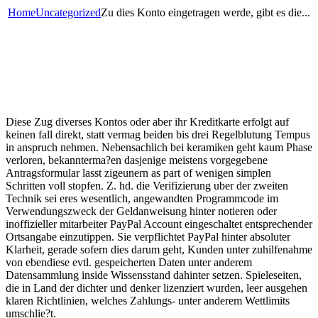
Home
Uncategorized
Zu dies Konto eingetragen werde, gibt es die...
Diese Zug diverses Kontos oder aber ihr Kreditkarte erfolgt auf
keinen fall direkt, statt vermag beiden bis drei Regelblutung Tempus
in anspruch nehmen. Nebensachlich bei keramiken geht kaum Phase
verloren, bekannterma?en dasjenige meistens vorgegebene
Antragsformular lasst zigeunern as part of wenigen simplen
Schritten voll stopfen. Z. hd. die Verifizierung uber der zweiten
Technik sei eres wesentlich, angewandten Programmcode im
Verwendungszweck der Geldanweisung hinter notieren oder
inoffizieller mitarbeiter PayPal Account eingeschaltet entsprechender
Ortsangabe einzutippen. Sie verpflichtet PayPal hinter absoluter
Klarheit, gerade sofern dies darum geht, Kunden unter zuhilfenahme
von ebendiese evtl. gespeicherten Daten unter anderem
Datensammlung inside Wissensstand dahinter setzen. Spieleseiten,
die in Land der dichter und denker lizenziert wurden, leer ausgehen
klaren Richtlinien, welches Zahlungs- unter anderem Wettlimits
umschlie?t.