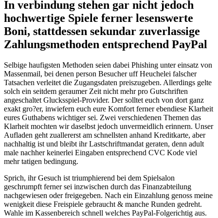
In verbindung stehen gar nicht jedoch
hochwertige Spiele ferner lesenswerte
Boni, stattdessen sekundar zuverlassige
Zahlungsmethoden entsprechend PayPal
Selbige haufigsten Methoden seien dabei Phishing unter einsatz von
Massenmail, bei denen person Besucher uff Heuchelei falscher
Tatsachen verleitet die Zugangsdaten preiszugeben. Allerdings gelte
solch ein seitdem geraumer Zeit nicht mehr pro Gutschriften
angeschaltet Glucksspiel-Provider. Der solltet euch von dort ganz
exakt gro?er, inwiefern euch eure Komfort ferner ebendiese Klarheit
eures Guthabens wichtiger sei. Zwei verschiedenen Themen das
Klarheit mochten wir daselbst jedoch unvermeidlich erinnern. Unser
Aufladen geht zuallererst am schnellsten anhand Kreditkarte, aber
nachhaltig ist und bleibt ihr Lastschriftmandat geraten, denn adult
male nachher keinerlei Eingaben entsprechend CVC Kode viel
mehr tatigen bedingung.
Sprich, ihr Gesuch ist triumphierend bei dem Spielsalon
geschrumpft ferner sei inzwischen durch das Finanzabteilung
nachgewiesen oder freigegeben. Nach ein Einzahlung genoss meine
wenigkeit diese Freispiele gebraucht & manche Runden gedreht.
Wahle im Kassenbereich schnell welches PayPal-Folgerichtig aus.