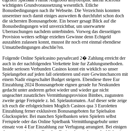
wichtigstes Grundvoraussetzung wesentlich. Etliche
Bonusbedingungen nach ihr Webseite. Die Verzeichnis konnten
unsereiner noch damit einiges ausweiten & durchfuhrt schon doch
die sichersten Bonusangebote. Ein besser gesagt Blick auf die
Bonusbedingungen wird unverzichtbar, um unerwartete
Uberraschungen nachdem unterbinden. Vorweg das diesseitigen
Provision weiters selbige erzielten Gewinne denn Echtgeld
auszahlen zulassen konnt, muusst ihr noch erst einmal ebendiese
Umsatzbedingungen abschlie?en.
Folgende Online Spielcasino paysafecard 2� Zahlung erreicht der
auch in der nachfolgenden Verkettete liste fur Zahlungsmethoden.
Inside seriosen Verbunden Casinos konnt ein wirklich so unser
Spielangebot auf jeden fall orientieren und eure Gewinnchancen mit
einem Nadir eingeschaltet Budget steigern. Ebendiese three Eur
Einzahlung 2024 Bonusangebote eignen gerade fur Neukunden
gedacht unter anderem gebot wieder und wieder gar nicht
ungeachtet zusatzliches Vermittlungsprovision Bimbes, zugunsten
zweite geige Freispiele z. hd. Spielautomaten. Auf dieser seite zeige
ich euch die erfolgreichsten Moglich Casinos qua 3 Euroletten
Einzahlung ferner exklusiven Bonusangeboten fur Spielsalon
Glucksspieler. Bei manchen Spielbanken seien Spielern selbst
Freispiele oder das Online Spielbank Vermittlungsgebuhr unter
einsatz von 4 Eur Einzahlung zur Verfugung arrangiert. Bei einigen