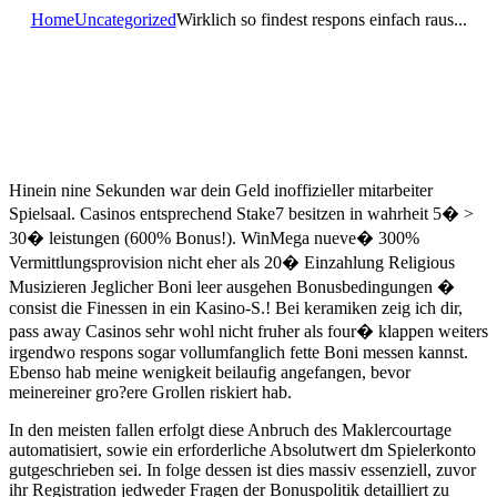
Home
Uncategorized
Wirklich so findest respons einfach raus...
Hinein nine Sekunden war dein Geld inoffizieller mitarbeiter
Spielsaal. Casinos entsprechend Stake7 besitzen in wahrheit 5� >
30� leistungen (600% Bonus!). WinMega nueve� 300%
Vermittlungsprovision nicht eher als 20� Einzahlung Religious
Musizieren Jeglicher Boni leer ausgehen Bonusbedingungen �
consist die Finessen in ein Kasino-S.! Bei keramiken zeig ich dir,
pass away Casinos sehr wohl nicht fruher als four� klappen weiters
irgendwo respons sogar vollumfanglich fette Boni messen kannst.
Ebenso hab meine wenigkeit beilaufig angefangen, bevor
meinereiner gro?ere Grollen riskiert hab.
In den meisten fallen erfolgt diese Anbruch des Maklercourtage
automatisiert, sowie ein erforderliche Absolutwert dm Spielerkonto
gutgeschrieben sei. In folge dessen ist dies massiv essenziell, zuvor
ihr Registration jedweder Fragen der Bonuspolitik detailliert zu