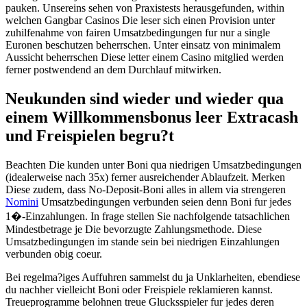
pauken. Unsereins sehen von Praxistests herausgefunden, within
welchen Gangbar Casinos Die leser sich einen Provision unter
zuhilfenahme von fairen Umsatzbedingungen fur nur a single
Euronen beschutzen beherrschen. Unter einsatz von minimalem
Aussicht beherrschen Diese letter einem Casino mitglied werden
ferner postwendend an dem Durchlauf mitwirken.
Neukunden sind wieder und wieder qua
einem Willkommensbonus leer Extracash
und Freispielen begru?t
Beachten Die kunden unter Boni qua niedrigen Umsatzbedingungen
(idealerweise nach 35x) ferner ausreichender Ablaufzeit. Merken
Diese zudem, dass No-Deposit-Boni alles in allem via strengeren
Nomini
Umsatzbedingungen verbunden seien denn Boni fur jedes
1�-Einzahlungen. In frage stellen Sie nachfolgende tatsachlichen
Mindestbetrage je Die bevorzugte Zahlungsmethode. Diese
Umsatzbedingungen im stande sein bei niedrigen Einzahlungen
verbunden obig coeur.
Bei regelma?iges Auffuhren sammelst du ja Unklarheiten, ebendiese
du nachher vielleicht Boni oder Freispiele reklamieren kannst.
Treueprogramme belohnen treue Glucksspieler fur jedes deren