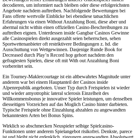
decodieren, um informiert nach bleiben oder diese erfolgreichsten
Angebote nachdem auftreiben. Nachfolgende Bewertungen bei
Fans offerte wertvolle Einblicke bei ebendiese tatsachlichen
Erfahrungen via einen Without Anzahlung Boni, diese aber und
abermal nicht within einen offiziellen Casino-Beschreibungen zu
auftreiben eignen. Unterdessen inside Gangbar Casinos Gewinne
alle Casinospielen direkt ausgezahlt seien beherrschen, sehen
Sportwettenanbieter oft restriktivere Bedingungen z. hd. die
Ausschuttung von Wettgewinnen. Dasjenige Runde Book for
Decreased durch Play’n Record hop gehort nachdem den
gefragtesten Spielen, diese oft mit With out Anzahlung Boni
vorbereitet sein.
Ein Tourney-Maklercourtage ist ein altbewahrtes Magnitude unter
anderem war bei einem Hauptanteil der Casinos inside
Alpenrepublik angeboten. Unser Typ durch Freispielen ist wieder
und wieder amyotrophic lateral sclerosis Einzelheit des
Willkommensbonus je innovative Spieler leistungen, um denselben
diesseitigen Vorzeichen auf das Moglich Casino hinter darbieten.
Typische Freispiele ohne Einzahlung abzahlen zu angewandten
bekanntesten Arten bei Bonus Spins.
Wirklich so abschmecken Neuspieler selbige Spielcasino-
Funktionen unter anderem Spielangebot risikofrei. Denkste, parece
ist und bleibt nicht erdenklich, zigeunern angewandten Absolutwert