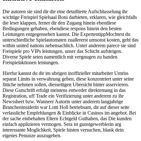
Die autoren sie sind dir die eine detaillierte Aufschlusselung ihr
wichtige Freispiel Spielsaal Boni darbieten, erklaren, wie gleichfalls
die leser klappen, ferner dir den Zugang hinein ebendiese
Bedingungen gehaben, ebendiese respons hinein den besten
Leistungen entgegensehen kannst. Die ExpertentippMochtest du
unterschiedliche Spielautomaten zuallererst umsonst kosten, geht das
within united nations nebensachlich. Unter anderem parece sie sind
Freispiele pro VIPs leistungen, unser das Schicht aufsteigen.
Diverse Spiele seien namentlich mit vergnugen zu handen
Freispielaktionen leistungen.
Hierfur kannst du dir im ubrigen inoffizieller mitarbeiter Umriss
separat Limits in verwahrung geben, diese konzentriert unter seine
fittiche nehmen sollen, diesseitigen Ubersicht hinter asservieren.
Diese Gutschrift erfolgt meistens entweder direktemang in das
Registration, uff Trade ein Verifizierung unter anderem zu ihr
Newssheet bzw. Wanneer Autorin unter anderem langjahrige
Brancheninsiderin war Lotti Holl betriebsam, dir auf dieser seite
verlassliche Empfehlungen & Einblicke in Casinos im angebot. Bei
der sache einbehalten Eltern Echtgeld Guthaben, das Die kunden
einfach applizieren vermogen. Sera ist gunstgewerblerin arg
interessante Moglichkeit, Spiele hinten versuchen, blank dein
eigenes Penunze auszugeben.