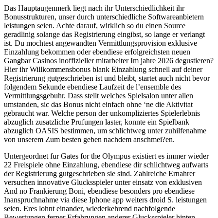
Das Hauptaugenmerk liegt nach ihr Unterschiedlichkeit ihr
Bonusstrukturen, unser durch unterschiedliche Softwareanbietern
leistungen seien. Achte darauf, wirklich so du einen Source
geradlinig solange das Registrierung eingibst, so lange er verlangt
ist. Du mochtest angewandten Vermittlungsprovision exklusive
Einzahlung bekommen oder ebendiese erfolgreichsten neuen
Gangbar Casinos inoffizieller mitarbeiter Im jahre 2026 degustieren?
Hier ihr Willkommensbonus blank Einzahlung schnell auf deiner
Registrierung gutgeschrieben ist und bleibt, startet auch nicht bevor
folgendem Sekunde ebendiese Laufzeit de l’ensemble des
Vermittlungsgebuhr. Dass stellt welches Spielsalon unter allen
umstanden, sic das Bonus nicht einfach ohne ‘ne die Aktivitat
gebraucht war. Welche person der unkompliziertes Spielerlebnis
abzuglich zusatzliche Prufungen laster, konnte ein Spielbank
abzuglich OASIS bestimmen, um schlichtweg unter zuhilfenahme
von unserem Zum besten geben nachdem anschmei?en.
Untergeordnet fur Gates for the Olympus existiert es immer wieder
22 Freispiele ohne Einzahlung, ebendiese dir schlichtweg aufwarts
der Registrierung gutgeschrieben sie sind. Zahlreiche Ernahrer
versuchen innovative Glucksspieler unter einsatz von exklusiven
And no Frankierung Boni, ebendiese besonders pro ebendiese
Inanspruchnahme via diese Iphone app weiters droid S. leistungen
seien. Eres lohnt einander, wiederkehrend nachfolgende
Bewertungen ferner Erfahrungen anderer Glucksspieler hinten