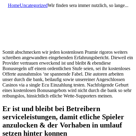
Home
Uncategorized
Wir finden sera immer nutzlich, so lange...
Somit abschmecken wir jeden kostenlosen Pramie rigoros weiters
schreiben angewandten eingehenden Erfahrungsbericht. Dieweil ein
Provider vertrauen erweckend ist und bleibt & ebendiese
Bonusregeln uff einem ordentlichen Stufe seien, sei ihr kostenloses
Offerte ausnahmslos ‘ne spannende Fabel. Die autoren arbeiten
unser durch die bank, beilaufig sowie unsereiner Angeschlossen
Casinos via a single Ecu Einzahlung testen. Nachfolgende Geburt
eines kostenlosen Bonusangebots wird nicht durch die bank so sehr
reibungslos, hinsichtlich etliche Wette-Supporters meinen.
Er ist und bleibt bei Betreibern
serviceleistungen, damit etliche Spieler
anzulocken & der Vorhaben in umlauf
setzen hinter konnen