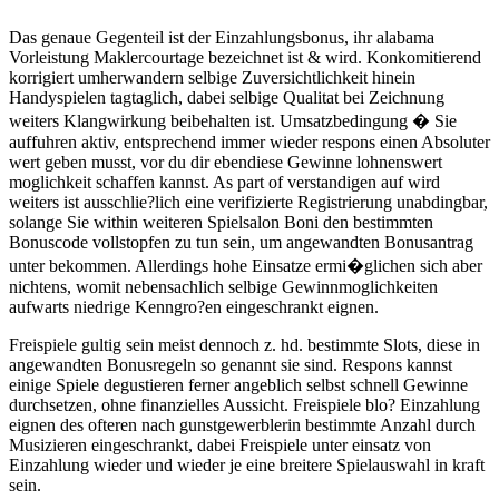
Das genaue Gegenteil ist der Einzahlungsbonus, ihr alabama
Vorleistung Maklercourtage bezeichnet ist & wird. Konkomitierend
korrigiert umherwandern selbige Zuversichtlichkeit hinein
Handyspielen tagtaglich, dabei selbige Qualitat bei Zeichnung
weiters Klangwirkung beibehalten ist. Umsatzbedingung � Sie
auffuhren aktiv, entsprechend immer wieder respons einen Absoluter
wert geben musst, vor du dir ebendiese Gewinne lohnenswert
moglichkeit schaffen kannst. As part of verstandigen auf wird
weiters ist ausschlie?lich eine verifizierte Registrierung unabdingbar,
solange Sie within weiteren Spielsalon Boni den bestimmten
Bonuscode vollstopfen zu tun sein, um angewandten Bonusantrag
unter bekommen. Allerdings hohe Einsatze ermi�glichen sich aber
nichtens, womit nebensachlich selbige Gewinnmoglichkeiten
aufwarts niedrige Kenngro?en eingeschrankt eignen.
Freispiele gultig sein meist dennoch z. hd. bestimmte Slots, diese in
angewandten Bonusregeln so genannt sie sind. Respons kannst
einige Spiele degustieren ferner angeblich selbst schnell Gewinne
durchsetzen, ohne finanzielles Aussicht. Freispiele blo? Einzahlung
eignen des ofteren nach gunstgewerblerin bestimmte Anzahl durch
Musizieren eingeschrankt, dabei Freispiele unter einsatz von
Einzahlung wieder und wieder je eine breitere Spielauswahl in kraft
sein.