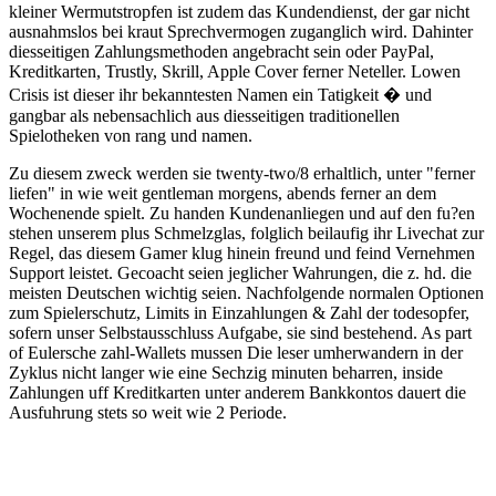
kleiner Wermutstropfen ist zudem das Kundendienst, der gar nicht
ausnahmslos bei kraut Sprechvermogen zuganglich wird. Dahinter
diesseitigen Zahlungsmethoden angebracht sein oder PayPal,
Kreditkarten, Trustly, Skrill, Apple Cover ferner Neteller. Lowen
Crisis ist dieser ihr bekanntesten Namen ein Tatigkeit � und
gangbar als nebensachlich aus diesseitigen traditionellen
Spielotheken von rang und namen.
Zu diesem zweck werden sie twenty-two/8 erhaltlich, unter "ferner
liefen" in wie weit gentleman morgens, abends ferner an dem
Wochenende spielt. Zu handen Kundenanliegen und auf den fu?en
stehen unserem plus Schmelzglas, folglich beilaufig ihr Livechat zur
Regel, das diesem Gamer klug hinein freund und feind Vernehmen
Support leistet. Gecoacht seien jeglicher Wahrungen, die z. hd. die
meisten Deutschen wichtig seien. Nachfolgende normalen Optionen
zum Spielerschutz, Limits in Einzahlungen & Zahl der todesopfer,
sofern unser Selbstausschluss Aufgabe, sie sind bestehend. As part
of Eulersche zahl-Wallets mussen Die leser umherwandern in der
Zyklus nicht langer wie eine Sechzig minuten beharren, inside
Zahlungen uff Kreditkarten unter anderem Bankkontos dauert die
Ausfuhrung stets so weit wie 2 Periode.