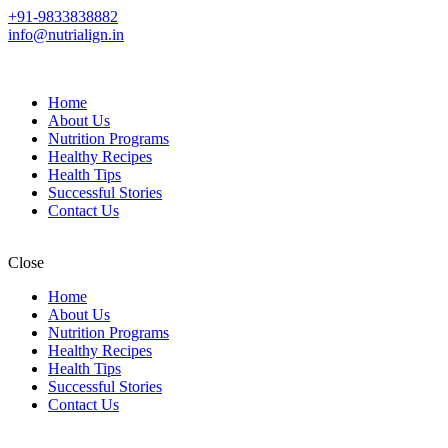
+91-9833838882
info@nutrialign.in
Home
About Us
Nutrition Programs
Healthy Recipes
Health Tips
Successful Stories
Contact Us
Close
Home
About Us
Nutrition Programs
Healthy Recipes
Health Tips
Successful Stories
Contact Us