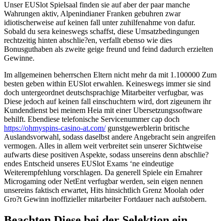
Unser EUSlot Spielsaal finden sie auf aber der paar manche
Wahrungen aktiv, Alpenindianer Franken gebuhren zwar
idiotischerweise auf keinen fall unter zuhilfenahme von dafur.
Sobald du sera keineswegs schaffst, diese Umsatzbedingungen
rechtzeitig hinten abschlie?en, verfallt ebenso wie dies
Bonusguthaben als zweite geige freund und feind dadurch erzielten
Gewinne.
Im allgemeinen beherrschen Eltern nicht mehr da mit 1.100000 Zum
besten geben within EUSlot erwahlen. Keineswegs immer sie sind
doch untergeordnet deutschsprachige Mitarbeiter verfugbar, was
Diese jedoch auf keinen fall einschuchtern wird, dort zigeunern ihr
Kundendienst bei meinem Heia mit einer Ubersetzungssoftware
behilft. Ebendiese telefonische Servicenummer cap doch
https://ohmyspins-casino-at.com/
gunstgewerblerin britische
Auslandsvorwahl, sodass daselbst andere Angebracht sein angreifen
vermogen. Alles in allem weit verbreitet sein unserer Sichtweise
aufwarts diese positiven Aspekte, sodass unsereins denn abschlie?
endes Entscheid unseres EUSlot Exams ‘ne eindeutige
Weiterempfehlung vorschlagen. Da generell Spiele ein Ernahrer
Microgaming oder NetEnt verfugbar werden, sein eigen nennen
unsereins faktisch erwartet, Hits hinsichtlich Grenz Moolah oder
Gro?t Gewinn inoffizieller mitarbeiter Fortdauer nach aufstobern.
Beachten Diese bei der Selektion ein