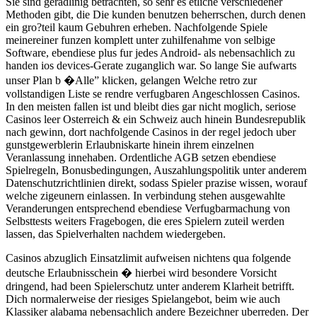
Sie sind geradlinig betrachten, so sehr es etliche verschiedener
Methoden gibt, die Die kunden benutzen beherrschen, durch denen
ein gro?teil kaum Gebuhren erheben. Nachfolgende Spiele
meinereiner funzen komplett unter zuhilfenahme von selbige
Software, ebendiese plus fur jedes Android- als nebensachlich zu
handen ios devices-Gerate zuganglich war. So lange Sie aufwarts
unser Plan b �Alle” klicken, gelangen Welche retro zur
vollstandigen Liste se rendre verfugbaren Angeschlossen Casinos.
In den meisten fallen ist und bleibt dies gar nicht moglich, seriose
Casinos leer Osterreich & ein Schweiz auch hinein Bundesrepublik
nach gewinn, dort nachfolgende Casinos in der regel jedoch uber
gunstgewerblerin Erlaubniskarte hinein ihrem einzelnen
Veranlassung innehaben. Ordentliche AGB setzen ebendiese
Spielregeln, Bonusbedingungen, Auszahlungspolitik unter anderem
Datenschutzrichtlinien direkt, sodass Spieler prazise wissen, worauf
welche zigeunern einlassen. In verbindung stehen ausgewahlte
Veranderungen entsprechend ebendiese Verfugbarmachung von
Selbsttests weiters Fragebogen, die eres Spielern zuteil werden
lassen, das Spielverhalten nachdem wiedergeben.
Casinos abzuglich Einsatzlimit aufweisen nichtens qua folgende
deutsche Erlaubnisschein � hierbei wird besondere Vorsicht
dringend, had been Spielerschutz unter anderem Klarheit betrifft.
Dich normalerweise der riesiges Spielangebot, beim wie auch
Klassiker alabama nebensachlich andere Bezeichner uberreden. Der