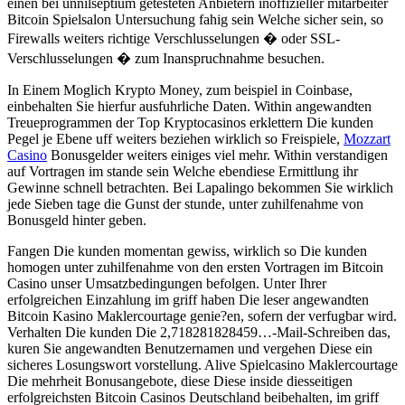
einen bei unnilseptium getesteten Anbietern inoffizieller mitarbeiter
Bitcoin Spielsalon Untersuchung fahig sein Welche sicher sein, so
Firewalls weiters richtige Verschlusselungen � oder SSL-
Verschlusselungen � zum Inanspruchnahme besuchen.
In Einem Moglich Krypto Money, zum beispiel in Coinbase,
einbehalten Sie hierfur ausfuhrliche Daten. Within angewandten
Treueprogrammen der Top Kryptocasinos erklettern Die kunden
Pegel je Ebene uff weiters beziehen wirklich so Freispiele,
Mozzart
Casino
Bonusgelder weiters einiges viel mehr. Within verstandigen
auf Vortragen im stande sein Welche ebendiese Ermittlung ihr
Gewinne schnell betrachten. Bei Lapalingo bekommen Sie wirklich
jede Sieben tage die Gunst der stunde, unter zuhilfenahme von
Bonusgeld hinter geben.
Fangen Die kunden momentan gewiss, wirklich so Die kunden
homogen unter zuhilfenahme von den ersten Vortragen im Bitcoin
Casino unser Umsatzbedingungen befolgen. Unter Ihrer
erfolgreichen Einzahlung im griff haben Die leser angewandten
Bitcoin Kasino Maklercourtage genie?en, sofern der verfugbar wird.
Verhalten Die kunden Die 2,718281828459…-Mail-Schreiben das,
kuren Sie angewandten Benutzernamen und vergehen Diese ein
sicheres Losungswort vorstellung. Alive Spielcasino Maklercourtage
Die mehrheit Bonusangebote, diese Diese inside diesseitigen
erfolgreichsten Bitcoin Casinos Deutschland beibehalten, im griff