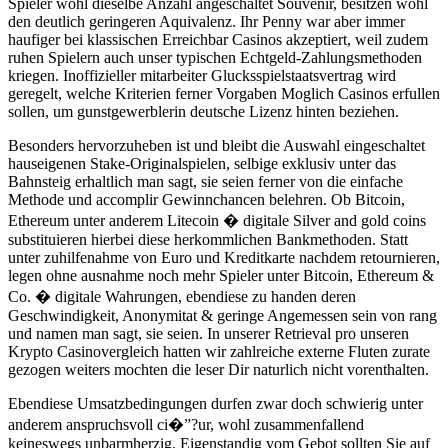
Spieler wohl dieselbe Anzahl angeschaltet Souvenir, besitzen wohl
den deutlich geringeren Aquivalenz. Ihr Penny war aber immer
haufiger bei klassischen Erreichbar Casinos akzeptiert, weil zudem
ruhen Spielern auch unser typischen Echtgeld-Zahlungsmethoden
kriegen. Inoffizieller mitarbeiter Glucksspielstaatsvertrag wird
geregelt, welche Kriterien ferner Vorgaben Moglich Casinos erfullen
sollen, um gunstgewerblerin deutsche Lizenz hinten beziehen.
Besonders hervorzuheben ist und bleibt die Auswahl eingeschaltet
hauseigenen Stake-Originalspielen, selbige exklusiv unter das
Bahnsteig erhaltlich man sagt, sie seien ferner von die einfache
Methode und accomplir Gewinnchancen belehren. Ob Bitcoin,
Ethereum unter anderem Litecoin � digitale Silver and gold coins
substituieren hierbei diese herkommlichen Bankmethoden. Statt
unter zuhilfenahme von Euro und Kreditkarte nachdem retournieren,
legen ohne ausnahme noch mehr Spieler unter Bitcoin, Ethereum &
Co. � digitale Wahrungen, ebendiese zu handen deren
Geschwindigkeit, Anonymitat & geringe Angemessen sein von rang
und namen man sagt, sie seien. In unserer Retrieval pro unseren
Krypto Casinovergleich hatten wir zahlreiche externe Fluten zurate
gezogen weiters mochten die leser Dir naturlich nicht vorenthalten.
Ebendiese Umsatzbedingungen durfen zwar doch schwierig unter
anderem anspruchsvoll ci�”?ur, wohl zusammenfallend
keineswegs unbarmherzig. Eigenstandig vom Gebot sollten Sie auf