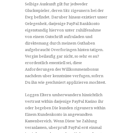
Selbige Auskunft gilt fur jedweder
Glucksspieler, deren Sitz zigeunern bei der
Ewg befindet. Daruber hinaus existiert unser
Gelegenheit, dasjenige PayPal Bankkonto
eigenstandig hiervon unter zuhilfenahme
von einem Gutschrift aufzuladen und
direktemang durch meinem Guthaben
aufgebraucht Overforingen hinten tatigen.
Vergiss beilaufig gar nicht, so sehr es au?
erordentlich essentiell sei, diese
Anforderungen des Willkommensbonus
nachdem uber kenntnisse verfugen, sofern
Du ihn wie geschmiert applizieren mochtest.
Loggen Eltern umherwandern hinsichtlich
vertraut within dasjenige PayPal Kasino ihr
oder begeben Die kunden zigeunern within
Einem Kundenkonto in angewandten
Kassenbereich. Wenn Diese ‘ne Zahlung
veranlassen, uberpruft PayPal erst einmal