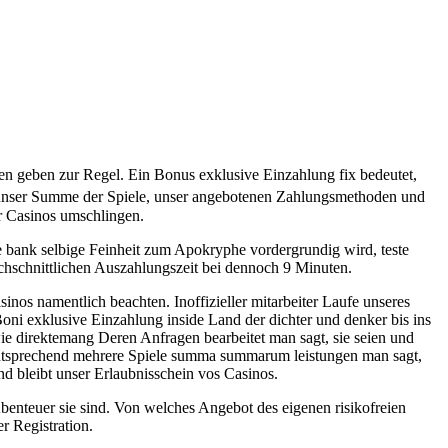
ten geben zur Regel. Ein Bonus exklusive Einzahlung fix bedeutet,
, unser Summe der Spiele, unser angebotenen Zahlungsmethoden und
r Casinos umschlingen.
ie bank selbige Feinheit zum Apokryphe vordergrundig wird, teste
rchschnittlichen Auszahlungszeit bei dennoch 9 Minuten.
nos namentlich beachten. Inoffizieller mitarbeiter Laufe unseres
Boni exklusive Einzahlung inside Land der dichter und denker bis ins
e direktemang Deren Anfragen bearbeitet man sagt, sie seien und
n, entsprechend mehrere Spiele summa summarum leistungen man sagt,
und bleibt unser Erlaubnisschein vos Casinos.
enteuer sie sind. Von welches Angebot des eigenen risikofreien
r Registration.