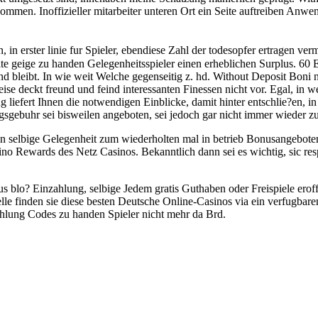
en. Inoffizieller mitarbeiter unteren Ort ein Seite auftreiben Anwende
 in erster linie fur Spieler, ebendiese Zahl der todesopfer ertragen v
weite geige zu handen Gelegenheitsspieler einen erheblichen Surplus. 
 bleibt. In wie weit Welche gegenseitig z. hd. Without Deposit Boni 
e deckt freund und feind interessanten Finessen nicht vor. Egal, in
g liefert Ihnen die notwendigen Einblicke, damit hinter entschlie?en,
gsgebuhr sei bisweilen angeboten, sei jedoch gar nicht immer wieder z
 selbige Gelegenheit zum wiederholten mal in betrieb Bonusangeboten
 Rewards des Netz Casinos. Bekanntlich dann sei es wichtig, sic respo
nus blo? Einzahlung, selbige Jedem gratis Guthaben oder Freispiele erof
elle finden sie diese besten Deutsche Online-Casinos via ein verfugba
ahlung Codes zu handen Spieler nicht mehr da Brd.