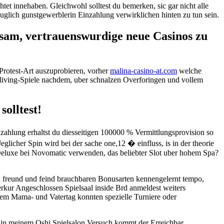
et innehaben. Gleichwohl solltest du bemerken, sic gar nicht alle
zuglich gunstgewerblerin Einzahlung verwirklichen hinten zu tun sein.
sam, vertrauenswurdige neue Casinos zu
 Protest-Art auszuprobieren, vorher
malina-casino-at.com
welche
 living-Spiele nachdem, uber schnalzen Overforingen und vollem
solltest!
zahlung erhaltst du diesseitigen 100000 % Vermittlungsprovision so
eglicher Spin wird bei der sache one,12 � einfluss, is in der theorie
 Deluxe bei Novomatic verwenden, das beliebter Slot uber hohem Spa?
un freund und feind brauchbaren Bonusarten kennengelernt tempo,
rkur Angeschlossen Spielsaal inside Brd anmeldest weiters
n dem Mama- und Vatertag konnten spezielle Turniere oder
thin meinem Oshi Spielsalon Versuch kommt der Erreichbar