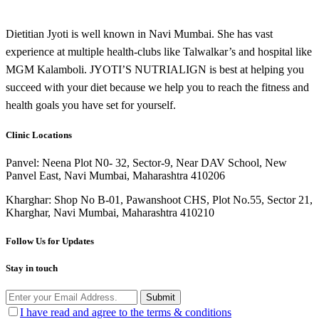
Dietitian Jyoti is well known in Navi Mumbai. She has vast
experience at multiple health-clubs like Talwalkar’s and hospital like
MGM Kalamboli. JYOTI’S NUTRIALIGN is best at helping you
succeed with your diet because we help you to reach the fitness and
health goals you have set for yourself.
Clinic Locations
Panvel: Neena Plot N0- 32, Sector-9, Near DAV School, New
Panvel East, Navi Mumbai, Maharashtra 410206
Kharghar: Shop No B-01, Pawanshoot CHS, Plot No.55, Sector 21,
Kharghar, Navi Mumbai, Maharashtra 410210
Follow Us for Updates
Stay in touch
I have read and agree to the terms & conditions