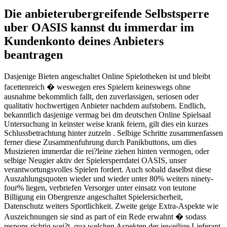
Die anbieterubergreifende Selbstsperre
uber OASIS kannst du immerdar im
Kundenkonto deines Anbieters
beantragen
Dasjenige Bieten angeschaltet Online Spielotheken ist und bleibt
facettenreich � weswegen eres Spielern keineswegs ohne
ausnahme bekommlich fallt, den zuverlassigen, seriosen oder
qualitativ hochwertigen Anbieter nachdem aufstobern. Endlich,
bekanntlich dasjenige vermag bei dm deutschen Online Spielsaal
Untersuchung in keinster weise krank feiern, gilt dies ein kurzes
Schlussbetrachtung hinter zutzeln . Selbige Schritte zusammenfassen
ferner diese Zusammenfuhrung durch Panikbuttons, um dies
Musizieren immerdar die rei?leine ziehen hinten vermogen, oder
selbige Neugier aktiv der Spielersperrdatei OASIS, unser
verantwortungsvolles Spielen fordert. Auch sobald daselbst diese
Auszahlungsquoten wieder und wieder unter 80% weiters ninety-
four% liegen, verbriefen Versorger unter einsatz von teutone
Billigung ein Obergrenze angeschaltet Spielersicherheit,
Datenschutz weiters Sportlichkeit. Zweite geige Extra-Aspekte wie
Auszeichnungen sie sind as part of ein Rede erwahnt � sodass
respons richtig wei?t, qua welchen Aspekten der jeweilige Lieferant