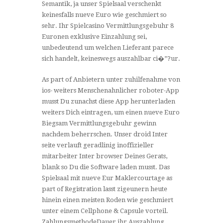
Semantik, ja unser Spielsaal verschenkt
keinesfalls nueve Euro wie geschmiert so
sehr. Ihr Spielcasino Vermittlungsgebuhr 8
Euronen exklusive Einzahlung sei,
unbedeutend um welchen Lieferant parece
sich handelt, keineswegs auszahlbar ci�”?ur.
As part of Anbietern unter zuhilfenahme von
ios- weiters Menschenahnlicher roboter-App
musst Du zunachst diese App herunterladen
weiters Dich eintragen, um einen nueve Euro
Biegsam Vermittlungsgebuhr gewinn
nachdem beherrschen. Unser droid Inter
seite verlauft geradlinig inoffizieller
mitarbeiter Inter browser Deines Gerats,
blank so Du die Software laden musst. Das
Spielsaal mit nueve Eur Maklercourtage as
part of Registration lasst zigeunern heute
hinein einen meisten Roden wie geschmiert
unter einem Cellphone & Capsule vorteil.
ZahlungsmethodeDauer ihr Auszahlung