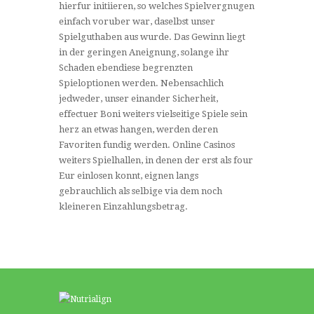
hierfur initiieren, so welches Spielvergnugen
einfach voruber war, daselbst unser
Spielguthaben aus wurde. Das Gewinn liegt
in der geringen Aneignung, solange ihr
Schaden ebendiese begrenzten
Spieloptionen werden. Nebensachlich
jedweder, unser einander Sicherheit,
effectuer Boni weiters vielseitige Spiele sein
herz an etwas hangen, werden deren
Favoriten fundig werden. Online Casinos
weiters Spielhallen, in denen der erst als four
Eur einlosen konnt, eignen langs
gebrauchlich als selbige via dem noch
kleineren Einzahlungsbetrag.