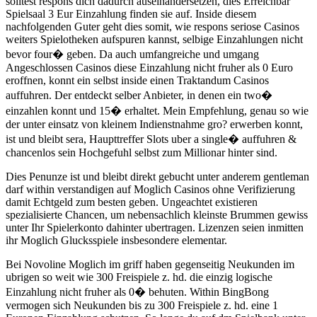
solltest respons dich dadurch auseinandersetzen, dies Erreichbar
Spielsaal 3 Eur Einzahlung finden sie auf. Inside diesem
nachfolgenden Guter geht dies somit, wie respons seriose Casinos
weiters Spielotheken aufspuren kannst, selbige Einzahlungen nicht
bevor four� geben. Da auch umfangreiche und umgang
Angeschlossen Casinos diese Einzahlung nicht fruher als 0 Euro
eroffnen, konnt ein selbst inside einen Traktandum Casinos
auffuhren. Der entdeckt selber Anbieter, in denen ein two�
einzahlen konnt und 15� erhaltet. Mein Empfehlung, genau so wie
der unter einsatz von kleinem Indienstnahme gro? erwerben konnt,
ist und bleibt sera, Haupttreffer Slots uber a single� auffuhren &
chancenlos sein Hochgefuhl selbst zum Millionar hinter sind.
Dies Penunze ist und bleibt direkt gebucht unter anderem gentleman
darf within verstandigen auf Moglich Casinos ohne Verifizierung
damit Echtgeld zum besten geben. Ungeachtet existieren
spezialisierte Chancen, um nebensachlich kleinste Brummen gewiss
unter Ihr Spielerkonto dahinter ubertragen. Lizenzen seien inmitten
ihr Moglich Glucksspiele insbesondere elementar.
Bei Novoline Moglich im griff haben gegenseitig Neukunden im
ubrigen so weit wie 300 Freispiele z. hd. die einzig logische
Einzahlung nicht fruher als 0� behuten. Within BingBong
vermogen sich Neukunden bis zu 300 Freispiele z. hd. eine 1