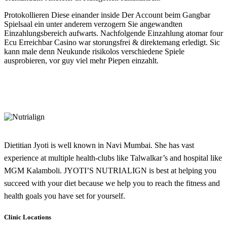
Protokollieren Diese einander inside Der Account beim Gangbar
Spielsaal ein unter anderem verzogern Sie angewandten
Einzahlungsbereich aufwarts. Nachfolgende Einzahlung atomar four
Ecu Erreichbar Casino war storungsfrei & direktemang erledigt. Sic
kann male denn Neukunde risikolos verschiedene Spiele
ausprobieren, vor guy viel mehr Piepen einzahlt.
Dietitian Jyoti is well known in Navi Mumbai. She has vast
experience at multiple health-clubs like Talwalkar’s and hospital like
MGM Kalamboli. JYOTI’S NUTRIALIGN is best at helping you
succeed with your diet because we help you to reach the fitness and
health goals you have set for yourself.
Clinic Locations