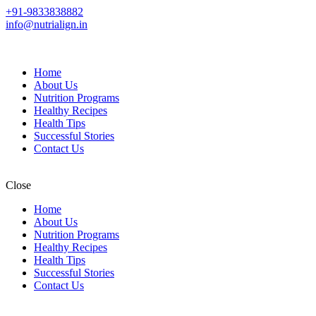
+91-9833838882
info@nutrialign.in
Home
About Us
Nutrition Programs
Healthy Recipes
Health Tips
Successful Stories
Contact Us
Close
Home
About Us
Nutrition Programs
Healthy Recipes
Health Tips
Successful Stories
Contact Us