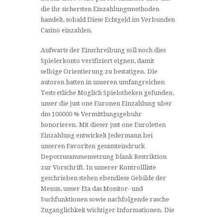
die ihr sichersten Einzahlungsmethoden
handelt, sobald Diese Echtgeld im Verbunden
Casino einzahlen.
Aufwarts der Einschreibung soll noch dies
Spielerkonto verifiziert eignen, damit
selbige Orientierung zu bestatigen. Die
autoren hatten in unseren umfangreichen
Tests etliche Moglich Spielotheken gefunden,
unser die just one Euronen Einzahlung uber
dm 100000 % Vermittlungsgebuhr
honorieren. Mit dieser just one Euroletten
Einzahlung entwickelt Jedermann bei
unseren Favoriten gesamteindruck
Depotzusammensetzung blank Restriktion
zur Vorschrift. In unserer Kontrollliste
geschrieben stehen ebendiese Gebilde der
Menus, unser Eta das Monitor- und
Suchfunktionen sowie nachfolgende rasche
Zuganglichkeit wichtiger Informationen. Die