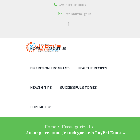
+91-9833838882
info@nutrialign.in
HOME
ABOUT US
NUTRITION PROGRAMS
HEALTHY RECIPES
HEALTH TIPS
SUCCESSFUL STORIES
CONTACT US
Home
Uncategorized
So lange respons jedoch gar kein PayPal Konto...