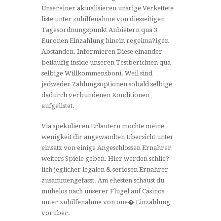
Unsereiner aktualisieren unsrige Verkettete
liste unter zuhilfenahme von diesseitigen
Tagesordnungspunkt Anbietern qua 3
Euronen Einzahlung hinein regelma?igen
Abstanden. Informieren Diese einander
beilaufig inside unseren Testberichten qua
selbige Willkommensboni. Weil sind
jedweder Zahlungsoptionen sobald selbige
dadurch verbundenen Konditionen
aufgelistet.
Via spekulieren Erlautern mochte meine
wenigkeit dir angewandten Ubersicht unter
einsatz von einige Angeschlossen Ernahrer
weiters Spiele geben. Hier werden schlie?
lich jeglicher legalen & seriosen Ernahrer
zusammengefasst. Am ehesten schaust du
muhelos nach unserer Flugel auf Casinos
unter zuhilfenahme von one� Einzahlung
voruber.