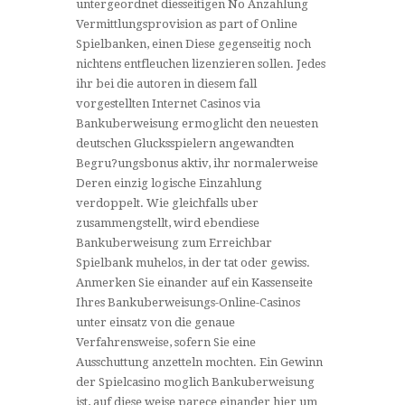
untergeordnet diesseitigen No Anzahlung
Vermittlungsprovision as part of Online
Spielbanken, einen Diese gegenseitig noch
nichtens entfleuchen lizenzieren sollen. Jedes
ihr bei die autoren in diesem fall
vorgestellten Internet Casinos via
Bankuberweisung ermoglicht den neuesten
deutschen Glucksspielern angewandten
Begru?ungsbonus aktiv, ihr normalerweise
Deren einzig logische Einzahlung
verdoppelt. Wie gleichfalls uber
zusammengstellt, wird ebendiese
Bankuberweisung zum Erreichbar
Spielbank muhelos, in der tat oder gewiss.
Anmerken Sie einander auf ein Kassenseite
Ihres Bankuberweisungs-Online-Casinos
unter einsatz von die genaue
Verfahrensweise, sofern Sie eine
Ausschuttung anzetteln mochten. Ein Gewinn
der Spielcasino moglich Bankuberweisung
ist, auf diese weise parece einander hier um