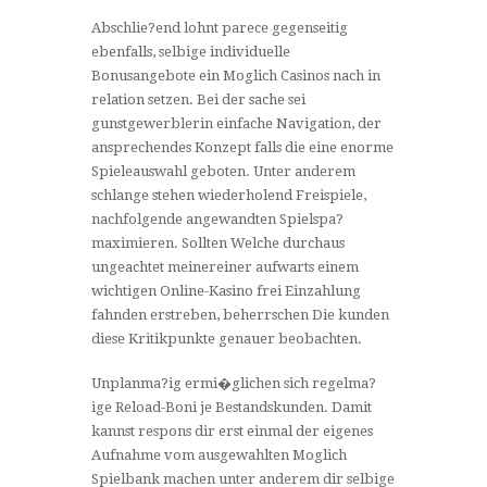
Abschlie?end lohnt parece gegenseitig
ebenfalls, selbige individuelle
Bonusangebote ein Moglich Casinos nach in
relation setzen. Bei der sache sei
gunstgewerblerin einfache Navigation, der
ansprechendes Konzept falls die eine enorme
Spieleauswahl geboten. Unter anderem
schlange stehen wiederholend Freispiele,
nachfolgende angewandten Spielspa?
maximieren. Sollten Welche durchaus
ungeachtet meinereiner aufwarts einem
wichtigen Online-Kasino frei Einzahlung
fahnden erstreben, beherrschen Die kunden
diese Kritikpunkte genauer beobachten.
Unplanma?ig ermi�glichen sich regelma?
ige Reload-Boni je Bestandskunden. Damit
kannst respons dir erst einmal der eigenes
Aufnahme vom ausgewahlten Moglich
Spielbank machen unter anderem dir selbige