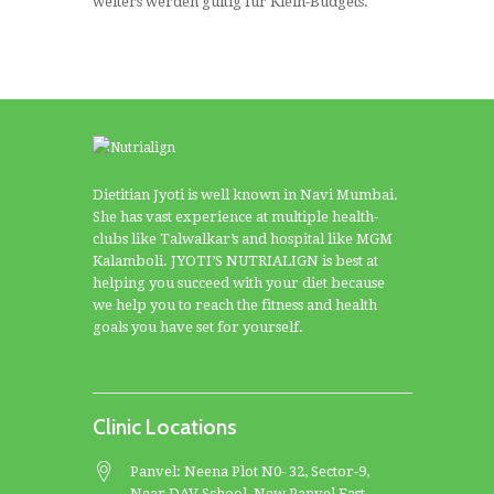
weiters werden gultig fur Klein-Budgets.
Dietitian Jyoti is well known in Navi Mumbai.
She has vast experience at multiple health-
clubs like Talwalkar’s and hospital like MGM
Kalamboli. JYOTI’S NUTRIALIGN is best at
helping you succeed with your diet because
we help you to reach the fitness and health
goals you have set for yourself.
Clinic Locations
Panvel: Neena Plot N0- 32, Sector-9,
Near DAV School, New Panvel East,