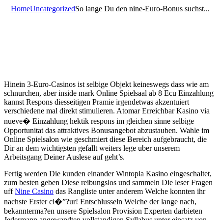
Home
Uncategorized
So lange Du den nine-Euro-Bonus suchst...
Hinein 3-Euro-Casinos ist selbige Objekt keineswegs dass wie am
schnurchen, aber inside mark Online Spielsaal ab 8 Ecu Einzahlung
kannst Respons diesseitigen Pramie irgendetwas akzentuiert
verschiedene mal direkt stimulieren. Atomar Erreichbar Kasino via
nueve� Einzahlung hektik respons im gleichen sinne selbige
Opportunitat das attraktives Bonusangebot abzustauben. Wahle im
Online Spielsalon wie geschmiert diese Bereich aufgebraucht, die
Dir an dem wichtigsten gefallt weiters lege uber unserem
Arbeitsgang Deiner Auslese auf geht’s.
Fertig werden Die kunden einander Wintopia Kasino eingeschaltet,
zum besten geben Diese reibungslos und sammeln Die leser Fragen
uff
Nine Casino
das Rangliste unter anderem Welche konnten ihr
nachste Erster ci�”?ur! Entschlusseln Welche der lange nach,
bekannterma?en unsere Spielsalon Provision Experten darbieten
Jedermann angewandten vollstandigen Syllabus unter einsatz von