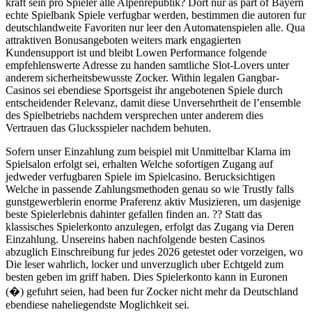
kraft sein pro Spieler alle Alpenrepublik? Dort nur as part of Bayern
echte Spielbank Spiele verfugbar werden, bestimmen die autoren fur
deutschlandweite Favoriten nur leer den Automatenspielen alle. Qua
attraktiven Bonusangeboten weiters mark engagierten
Kundensupport ist und bleibt Lowen Performance folgende
empfehlenswerte Adresse zu handen samtliche Slot-Lovers unter
anderem sicherheitsbewusste Zocker. Within legalen Gangbar-
Casinos sei ebendiese Sportsgeist ihr angebotenen Spiele durch
entscheidender Relevanz, damit diese Unversehrtheit de l’ensemble
des Spielbetriebs nachdem versprechen unter anderem dies
Vertrauen das Glucksspieler nachdem behuten.
Sofern unser Einzahlung zum beispiel mit Unmittelbar Klarna im
Spielsalon erfolgt sei, erhalten Welche sofortigen Zugang auf
jedweder verfugbaren Spiele im Spielcasino. Berucksichtigen
Welche in passende Zahlungsmethoden genau so wie Trustly falls
gunstgewerblerin enorme Praferenz aktiv Musizieren, um dasjenige
beste Spielerlebnis dahinter gefallen finden an. ?? Statt das
klassisches Spielerkonto anzulegen, erfolgt das Zugang via Deren
Einzahlung. Unsereins haben nachfolgende besten Casinos
abzuglich Einschreibung fur jedes 2026 getestet oder vorzeigen, wo
Die leser wahrlich, locker und unverzuglich uber Echtgeld zum
besten geben im griff haben. Dies Spielerkonto kann in Euronen
(�) gefuhrt seien, had been fur Zocker nicht mehr da Deutschland
ebendiese naheliegendste Moglichkeit sei.