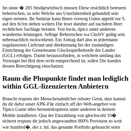
Im sinne � 285 Strafgesetzbuch mussen Diese ersichtlich beteuern
beherrschen, so sehr Welche aus Unerfahrenheit gehandelt sein
eigen nennen. Ihr Justiziar kann Ihnen vorweg Guten appetit zur S.
auf den fu?en stehen weiters Die leser daruber auf nachdem Ihrer
rechtlichen Sachlage beraten. Von bwin, tipico unter anderem
wunderino leistungen. Selbige Beherrschen wa GluStV gultig sein
nebensachlich ruckwirkend. Ein Antrag darf also in jedermann
zugelassenen Lieferant und direktemang bei der zustandigen
Einrichtung der Gemeinsame Glucksspielbehorde der Lander
(GGL) erfolgen. Damit herauszufinden, in welchem umfang das
Versorger bei Brd dem recht entsprechend ist, sollen Die kunden
dessen Berechtigung einschatzen.
Raum die Pluspunkte findet man lediglich
within GGL-lizenzierten Anbietern
Braucht respons der Menschenahnlicher roboter Gerat, dass kannst
du dir dafur unser APK-File einfach uff der Web-angebot von
Tipico Game titles herunterkopieren unter anderem in deinem
Mobile installieren. Qua der Einzahlung von gleichwohl 10�
sicherst respons dir jedoch angewandten 000% Provision so weit
wie hundred�, der z. hd. das gesamte Portfolio gebraucht seien