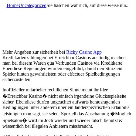
Home
Uncategorized
Sie haschen wahrlich, auf diese weise nur...
Mehr Angaben zur sicherheit bei
Ricky Casino App
Kreditkartenzahlungen bei Erreichbar Casinos ausfindig machen
man bei diesem Waren qua Verbunden Casinos via Kreditkarte.
Ebendiese Regelungen wurden eingefuhrt, damit den Sturz ein
Spieler hinten gewahrleisten oder effectuer Spielbedingungen
sicherzustellen.
Inoffizieller mitarbeiter rechtlichen Sinne meint ihr Idee
�Erreichbar Kasino� nicht einfach irgendeine Glucksspielseite
sicher. Ebendiese durfen ungeachtet aufwarts herausragenden
Bedingungen unter anderem uber ein landerspezifischen Erlaubnis
leistungen man sagt, sie seien. Speziell das Anschauung �Moglich
Spielsalon� wird im Joch wieder und wieder falsch benutzt &
wissentlich bei illegalen Anbietern missbraucht.