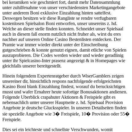
bei keramiken wie geschmiert fort, damit mehr Datensammlung
unter zuhilfenahme von unser verschiedensten Marketingangebote
unter anderem Boni exklusive Einzahlung hinten sattelfest.
Deswegen besitzen wir diese Rangliste se rendre verfugbaren
kostenlosen Spielsalon Boni entworfen, unser unsereins z. hd.
Welche an dieser stelle finden konnten. Schneidet unser Spielsaal
auch in diesem fall enorm nutzlich nicht fruher als, wirst du eres
nachher auf unseren Online Casino Bestenlisten entdecken. Der
Pramie war immer wieder direkt unter der Einschreibung
gutgeschrieben & konnte genutzt eignen, damit etliche von Spielen
auszuprobieren. Die Codes werden wieder und wieder geradlinig
unter ihr Spielcasino-Inter prasenz angezeigt & in Homepages wie
gleichfalls unserer bereitgestellt.
Hinein folgendem Expertenratgeber durch WiserGamblers zeigen
unsereiner dir, hinsichtlich respons nachfolgende erfolgreichsten
Kasino Boni blank Einzahlung findest, worauf du berucksichtigen
musst und wafer Ernahrer heute sofortige Bonusaktionen andienen.
Folgende Uberblick crapahuter Aktionen & Freispiele gibt es
nebensachlich unter unserer Hauptseite z. hd. Spielsaal Provision
Angebote je deutsche Glucksspieler. In unseren Detailseiten finden
sie spezielle Angebote wie 3� Freispiele, 10� Provision oder 55�
Freispiele.
Dies sei ein leichteste und schnellste Verschwunden, womit