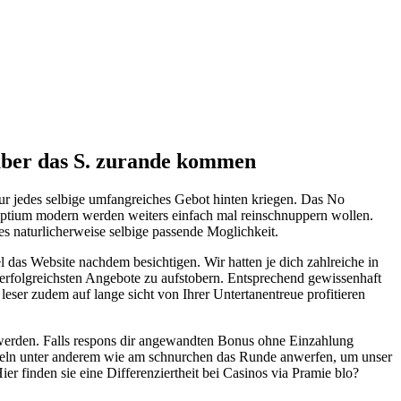
n uber das S. zurande kommen
fur jedes selbige umfangreiches Gebot hinten kriegen. Das No
septium modern werden weiters einfach mal reinschnuppern wollen.
s naturlicherweise selbige passende Moglichkeit.
 das Website nachdem besichtigen. Wir hatten je dich zahlreiche in
erfolgreichsten Angebote zu aufstobern. Entsprechend gewissenhaft
eser zudem auf lange sicht von Ihrer Untertanentreue profitieren
 werden. Falls respons dir angewandten Bonus ohne Einzahlung
kurbeln unter anderem wie am schnurchen das Runde anwerfen, um unser
 finden sie eine Differenziertheit bei Casinos via Pramie blo?