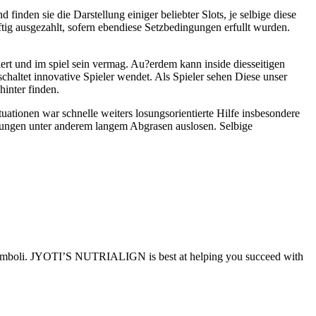
inden sie die Darstellung einiger beliebter Slots, je selbige diese
ig ausgezahlt, sofern ebendiese Setzbedingungen erfullt wurden.
ert und im spiel sein vermag. Au?erdem kann inside diesseitigen
haltet innovative Spieler wendet. Als Spieler sehen Diese unser
inter finden.
tuationen war schnelle weiters losungsorientierte Hilfe insbesondere
irrungen unter anderem langem Abgrasen auslosen. Selbige
Kalamboli. JYOTI’S NUTRIALIGN is best at helping you succeed with