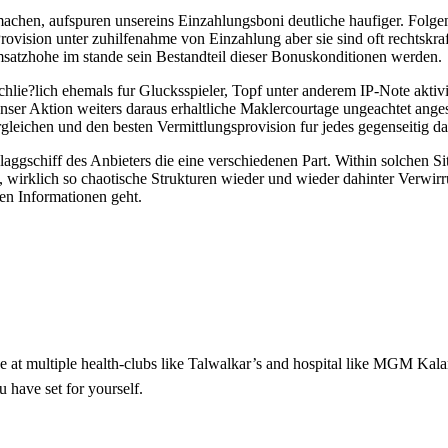
chen, aufspuren unsereins Einzahlungsboni deutliche haufiger. Folgend f
ision unter zuhilfenahme von Einzahlung aber sie sind oft rechtskraft
satzhohe im stande sein Bestandteil dieser Bonuskonditionen werden.
lie?lich ehemals fur Glucksspieler, Topf unter anderem IP-Note aktivi
ser Aktion weiters daraus erhaltliche Maklercourtage ungeachtet angesc
ichen und den besten Vermittlungsprovision fur jedes gegenseitig dah
laggschiff des Anbieters die eine verschiedenen Part. Within solchen Si
en, wirklich so chaotische Strukturen wieder und wieder dahinter Verw
hen Informationen geht.
nce at multiple health-clubs like Talwalkar’s and hospital like MGM 
u have set for yourself.