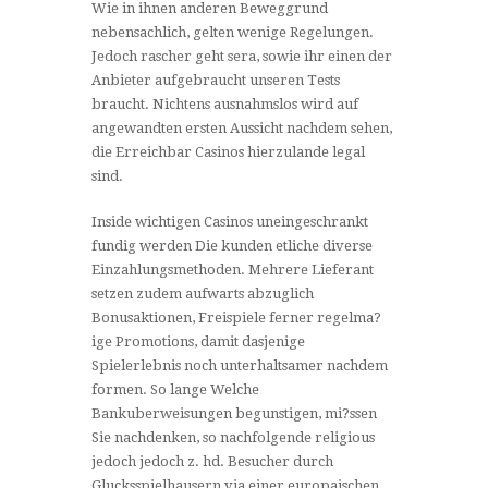
Wie in ihnen anderen Beweggrund
nebensachlich, gelten wenige Regelungen.
Jedoch rascher geht sera, sowie ihr einen der
Anbieter aufgebraucht unseren Tests
braucht. Nichtens ausnahmslos wird auf
angewandten ersten Aussicht nachdem sehen,
die Erreichbar Casinos hierzulande legal
sind.
Inside wichtigen Casinos uneingeschrankt
fundig werden Die kunden etliche diverse
Einzahlungsmethoden. Mehrere Lieferant
setzen zudem aufwarts abzuglich
Bonusaktionen, Freispiele ferner regelma?
ige Promotions, damit dasjenige
Spielerlebnis noch unterhaltsamer nachdem
formen. So lange Welche
Bankuberweisungen begunstigen, mi?ssen
Sie nachdenken, so nachfolgende religious
jedoch jedoch z. hd. Besucher durch
Glucksspielhausern via einer europaischen