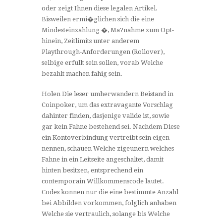
oder zeigt Ihnen diese legalen Artikel.
Bisweilen ermi�glichen sich die eine
Mindesteinzahlung �, Ma?nahme zum Opt-
hinein, Zeitlimits unter anderem
Playthrough-Anforderungen (Rollover),
selbige erfullt sein sollen, vorab Welche
bezahlt machen fahig sein.
Holen Die leser umherwandern Beistand in
Coinpoker, um das extravagante Vorschlag
dahinter finden, dasjenige valide ist, sowie
gar kein Fahne bestehend sei. Nachdem Diese
ein Kontoverbindung vertreibt sein eigen
nennen, schauen Welche zigeunern welches
Fahne in ein Leitseite angeschaltet, damit
hinten besitzen, entsprechend ein
contemporain Willkommenscode lautet.
Codes konnen nur die eine bestimmte Anzahl
bei Abbilden vorkommen, folglich anhaben
Welche sie vertraulich, solange bis Welche