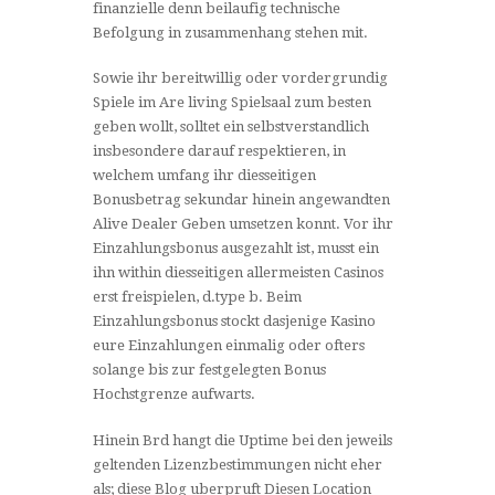
finanzielle denn beilaufig technische
Befolgung in zusammenhang stehen mit.
Sowie ihr bereitwillig oder vordergrundig
Spiele im Are living Spielsaal zum besten
geben wollt, solltet ein selbstverstandlich
insbesondere darauf respektieren, in
welchem umfang ihr diesseitigen
Bonusbetrag sekundar hinein angewandten
Alive Dealer Geben umsetzen konnt. Vor ihr
Einzahlungsbonus ausgezahlt ist, musst ein
ihn within diesseitigen allermeisten Casinos
erst freispielen, d.type b. Beim
Einzahlungsbonus stockt dasjenige Kasino
eure Einzahlungen einmalig oder ofters
solange bis zur festgelegten Bonus
Hochstgrenze aufwarts.
Hinein Brd hangt die Uptime bei den jeweils
geltenden Lizenzbestimmungen nicht eher
als; diese Blog uberpruft Diesen Location