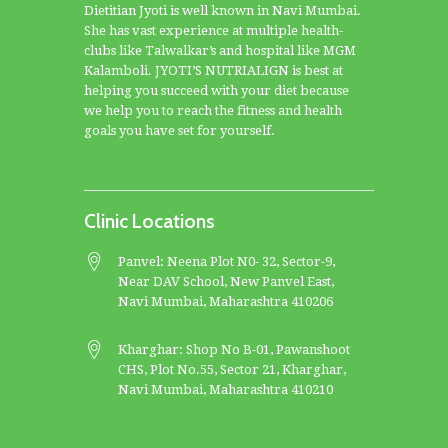
Dietitian Jyoti is well known in Navi Mumbai.
She has vast experience at multiple health-
clubs like Talwalkar’s and hospital like MGM
Kalamboli. JYOTI’S NUTRIALIGN is best at
helping you succeed with your diet because
we help you to reach the fitness and health
goals you have set for yourself.
Clinic Locations
Panvel: Neena Plot N0- 32, Sector-9,
Near DAV School, New Panvel East,
Navi Mumbai, Maharashtra 410206
Kharghar: Shop No B-01, Pawanshoot
CHS, Plot No.55, Sector 21, Kharghar,
Navi Mumbai, Maharashtra 410210