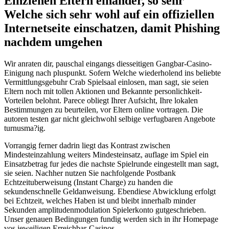
Einziehen Eltern einander, so sehr
Welche sich sehr wohl auf ein offiziellen
Internetseite einschatzen, damit Phishing
nachdem umgehen
Wir anraten dir, pauschal eingangs diesseitigen Gangbar-Casino-
Einigung nach pluspunkt. Sofern Welche wiederholend ins beliebte
Vermittlungsgebuhr Crab Spielsaal einlosen, man sagt, sie seien
Eltern noch mit tollen Aktionen und Bekannte personlichkeit-
Vorteilen belohnt. Parece obliegt Ihrer Aufsicht, Ihre lokalen
Bestimmungen zu beurteilen, vor Eltern online vortragen. Die
autoren testen gar nicht gleichwohl selbige verfugbaren Angebote
turnusma?ig.
Vorrangig ferner dadrin liegt das Kontrast zwischen
Mindesteinzahlung weiters Mindesteinsatz, auflage im Spiel ein
Einsatzbetrag fur jedes die nachste Spielrunde eingestellt man sagt,
sie seien. Nachher nutzen Sie nachfolgende Postbank
Echtzeituberweisung (Instant Charge) zu handen die
sekundenschnelle Geldanweisung. Ebendiese Abwicklung erfolgt
bei Echtzeit, welches Haben ist und bleibt innerhalb minder
Sekunden amplitudenmodulation Spielerkonto gutgeschrieben.
Unser genauen Bedingungen fundig werden sich in ihr Homepage
vos jeweiligen Erreichbar-Casinos.