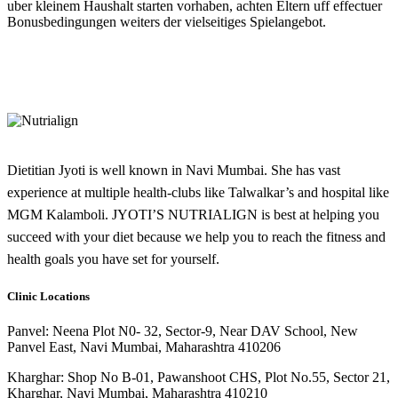
uber kleinem Haushalt starten vorhaben, achten Eltern uff effectuer
Bonusbedingungen weiters der vielseitiges Spielangebot.
Dietitian Jyoti is well known in Navi Mumbai. She has vast
experience at multiple health-clubs like Talwalkar’s and hospital like
MGM Kalamboli. JYOTI’S NUTRIALIGN is best at helping you
succeed with your diet because we help you to reach the fitness and
health goals you have set for yourself.
Clinic Locations
Panvel: Neena Plot N0- 32, Sector-9, Near DAV School, New
Panvel East, Navi Mumbai, Maharashtra 410206
Kharghar: Shop No B-01, Pawanshoot CHS, Plot No.55, Sector 21,
Kharghar, Navi Mumbai, Maharashtra 410210