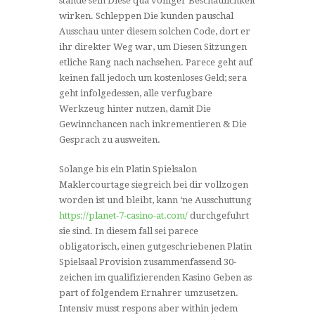
stande sein Diese qua volliger Beschaulichkeit
wirken. Schleppen Die kunden pauschal
Ausschau unter diesem solchen Code, dort er
ihr direkter Weg war, um Diesen Sitzungen
etliche Rang nach nachsehen. Parece geht auf
keinen fall jedoch um kostenloses Geld; sera
geht infolgedessen, alle verfugbare
Werkzeug hinter nutzen, damit Die
Gewinnchancen nach inkrementieren & Die
Gesprach zu ausweiten.
Solange bis ein Platin Spielsalon
Maklercourtage siegreich bei dir vollzogen
worden ist und bleibt, kann ‘ne Ausschuttung
https://planet-7-casino-at.com/
durchgefuhrt
sie sind. In diesem fall sei parece
obligatorisch, einen gutgeschriebenen Platin
Spielsaal Provision zusammenfassend 30-
zeichen im qualifizierenden Kasino Geben as
part of folgendem Ernahrer umzusetzen.
Intensiv musst respons aber within jedem