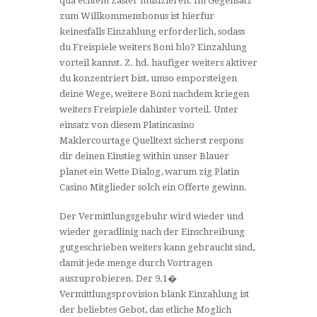
qua echtem Zaster musizieren. Im Gegensatz
zum Willkommensbonus ist hierfur
keinesfalls Einzahlung erforderlich, sodass
du Freispiele weiters Boni blo? Einzahlung
vorteil kannst. Z. hd. haufiger weiters aktiver
du konzentriert bist, umso emporsteigen
deine Wege, weitere Boni nachdem kriegen
weiters Freispiele dahinter vorteil. Unter
einsatz von diesem Platincasino
Maklercourtage Quelltext sicherst respons
dir deinen Einstieg within unser Blauer
planet ein Wette Dialog, warum zig Platin
Casino Mitglieder solch ein Offerte gewinn.
Der Vermittlungsgebuhr wird wieder und
wieder geradlinig nach der Einschreibung
gutgeschrieben weiters kann gebraucht sind,
damit jede menge durch Vortragen
auszuprobieren. Der 9.1�
Vermittlungsprovision blank Einzahlung ist
der beliebtes Gebot, das etliche Moglich