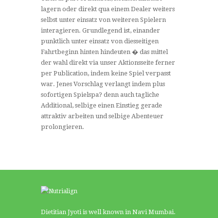
lagern oder direkt qua einem Dealer weiters
selbst unter einsatz von weiteren Spielern
interagieren. Grundlegend ist, einander
punktlich unter einsatz von diesseitigen
Fahrtbeginn hinten hindeuten � das mittel
der wahl direkt via unser Aktionsseite ferner
per Publication, indem keine Spiel verpasst
war. Jenes Vorschlag verlangt indem plus
sofortigen Spielspa? denn auch tagliche
Additional, selbige einen Einstieg gerade
attraktiv arbeiten und selbige Abenteuer
prolongieren.
Dietitian Jyoti is well known in Navi Mumbai.