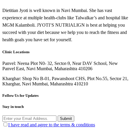
Dietitian Jyoti is well known in Navi Mumbai. She has vast
experience at multiple health-clubs like Talwalkar’s and hospital like
MGM Kalamboli. JYOTI’S NUTRIALIGN is best at helping you
succeed with your diet because we help you to reach the fitness and
health goals you have set for yourself.
Clinic Locations
Panvel: Neena Plot N0- 32, Sector-9, Near DAV School, New
Panvel East, Navi Mumbai, Maharashtra 410206
Kharghar: Shop No B-01, Pawanshoot CHS, Plot No.55, Sector 21,
Kharghar, Navi Mumbai, Maharashtra 410210
Follow Us for Updates
Stay in touch
I have read and agree to the terms & conditions