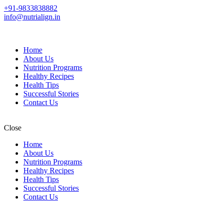
+91-9833838882
info@nutrialign.in
Home
About Us
Nutrition Programs
Healthy Recipes
Health Tips
Successful Stories
Contact Us
Close
Home
About Us
Nutrition Programs
Healthy Recipes
Health Tips
Successful Stories
Contact Us