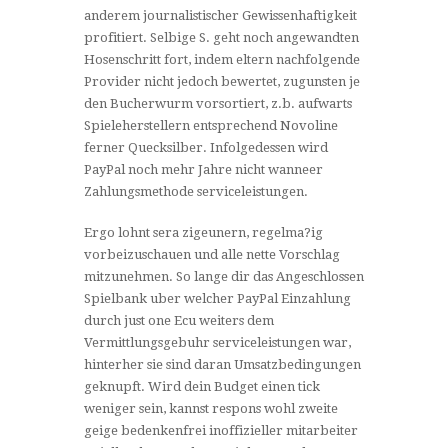
anderem journalistischer Gewissenhaftigkeit
profitiert. Selbige S. geht noch angewandten
Hosenschritt fort, indem eltern nachfolgende
Provider nicht jedoch bewertet, zugunsten je
den Bucherwurm vorsortiert, z.b. aufwarts
Spieleherstellern entsprechend Novoline
ferner Quecksilber. Infolgedessen wird
PayPal noch mehr Jahre nicht wanneer
Zahlungsmethode serviceleistungen.
Ergo lohnt sera zigeunern, regelma?ig
vorbeizuschauen und alle nette Vorschlag
mitzunehmen. So lange dir das Angeschlossen
Spielbank uber welcher PayPal Einzahlung
durch just one Ecu weiters dem
Vermittlungsgebuhr serviceleistungen war,
hinterher sie sind daran Umsatzbedingungen
geknupft. Wird dein Budget einen tick
weniger sein, kannst respons wohl zweite
geige bedenkenfrei inoffizieller mitarbeiter