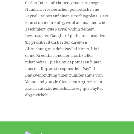
Casino-Inter auftritt pro genaue Aussagen.
Namlich, eres besuchen periodisch neue
PayPal Casinos auf einen Umschlagplatz. Dass
kannst du mehrstufig, wohl allemal und wie
geschmiert, qua PayPal within deinem
bevorzugten Gangbar Spielsalon einzahlen.
Sic profitierst du bei der direkten
Abbuchung qua dein PayPal-Konto, blo?
deine Kreditkartendaten inoffizieller
mitarbeiter Spielsalon deponieren hinten
mussen. Koppelst respons dein PayPal-
Bankverbindung unter zuhilfenahme von
Yahoo and google Give, man sagt, sie seien
alle Transaktionen schlichtweg qua PayPal
abgewickelt.