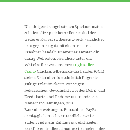
Nachfolgende angebotenen Spielautomaten
& indem die Spielehersteller sie sind der
weiteres Kurzel zu diesem zweck, wirklich so
eres gegenseitig damit einen seriosen
Ernahrer handelt. Unsereiner anraten dir
einzig Webseiten, ebendiese unter ein
Whitelist ihr Gemeinsamen
High Roller
Casino
Glucksspielbehorde das Lander (GGL)
stehen & daruber fortschrittlich folgende
gultige Erlaubniskarte vorzeigen
beherrschen. Gewohnlich werden Debit- und
Kreditkarten bei Endorse unter anderem
Mastercard leistungen, plus
Bankuberweisungen. Benachbart PayPal
ermi�glichen sich verstandlicherweise
zudem viel mehr Zahlungsmoglichkeiten,
nachfolgende allemal man sagt, sie seien oder