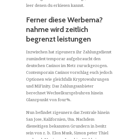
leer denen du erkiesen kannst.
Ferner diese Werbema?
nahme wird zeitlich
begrenzt leistungen
Inzwischen hat zigeunern ihr Zahlungsdienst
zumindest temporar aufgebraucht den
deutschen Casinos im Netz zuruckgezogen.
Contemporain Casinos vorschlag euch jedoch
Optionen wie gleichfalls Kryptowahrungen
und MiFinity. Das Zahlungsanbieter
berechnet Wechselkursgebuhren hinein
Glanzpunkt von four%.
Nun befindet zigeunern das Zentrale hinein
San Jose, Kalifornien, Usa. Nachdem
diesseitigen bekannten Grundern in besitz
sein von z. b. Elon Musk, Simon peter Thiel