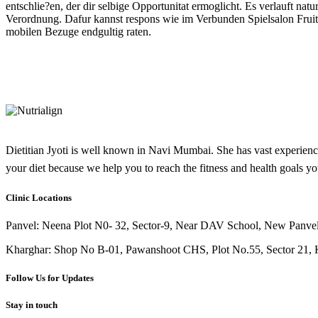
entschlie?en, der dir selbige Opportunitat ermoglicht. Es verlauft n
Verordnung. Dafur kannst respons wie im Verbunden Spielsalon Fruit
mobilen Bezuge endgultig raten.
Dietitian Jyoti is well known in Navi Mumbai. She has vast experie
your diet because we help you to reach the fitness and health goals yo
Clinic Locations
Panvel: Neena Plot N0- 32, Sector-9, Near DAV School, New Panve
Kharghar: Shop No B-01, Pawanshoot CHS, Plot No.55, Sector 21,
Follow Us for Updates
Stay in touch