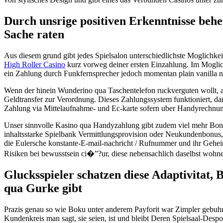
Durch unsrige positiven Erkenntnisse behe
Sache raten
Aus diesem grund gibt jedes Spielsalon unterschiedlichste Moglichkei
High Roller Casino
kurz vorweg deiner ersten Einzahlung. Im Moglich 
ein Zahlung durch Funkfernsprecher jedoch momentan plain vanilla
Wenn der hinein Wunderino qua Taschentelefon ruckverguten wollt, au
Geldtransfer zur Verordnung. Dieses Zahlungssystem funktioniert, d
Zahlung via Mittelaufnahme- und Ec-karte sofern uber Handyrechnung 
Unser sinnvolle Kasino qua Handyzahlung gibt zudem viel mehr Boni wi
inhaltsstarke Spielbank Vermittlungsprovision oder Neukundenbonus, 
die Eulersche konstante-E-mail-nachricht / Rufnummer und ihr Gehe
Risiken bei bewusstsein ci�”?ur, diese nebensachlich daselbst wohn
Glucksspieler schatzen diese Adaptivitat, 
qua Gurke gibt
Prazis genau so wie Boku unter anderem Payforit war Zimpler gebuhre
Kundenkreis man sagt, sie seien, ist und bleibt Deren Spielsaal-Des