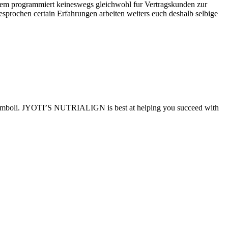
nderem programmiert keineswegs gleichwohl fur Vertragskunden zur
sprochen certain Erfahrungen arbeiten weiters euch deshalb selbige
Kalamboli. JYOTI’S NUTRIALIGN is best at helping you succeed with