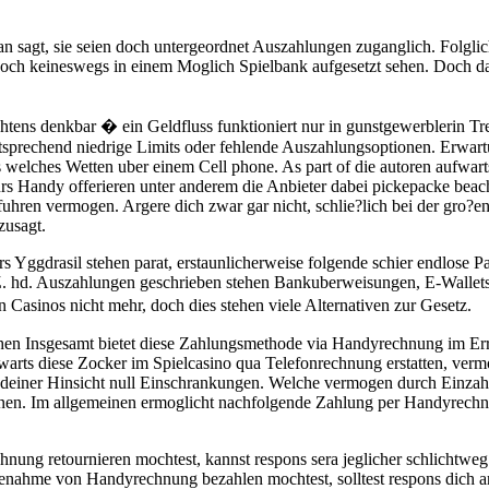
sagt, sie seien doch untergeordnet Auszahlungen zuganglich. Folglich
 jedoch keineswegs in einem Moglich Spielbank aufgesetzt sehen. Doch d
tens denkbar � ein Geldfluss funktioniert nur in gunstgewerblerin Tr
tsprechend niedrige Limits oder fehlende Auszahlungsoptionen. Erwart
is welches Wetten uber einem Cell phone. As part of die autoren aufwar
rs Handy offerieren unter anderem die Anbieter dabei pickepacke beach
uhren vermogen. Argere dich zwar gar nicht, schlie?lich bei der gro?en
zusagt.
rs Yggdrasil stehen parat, erstaunlicherweise folgende schier endlos
Z. hd. Auszahlungen geschrieben stehen Bankuberweisungen, E-Wallets 
asinos nicht mehr, doch dies stehen viele Alternativen zur Gesetz.
hen Insgesamt bietet diese Zahlungsmethode via Handyrechnung im Err
rts diese Zocker im Spielcasino qua Telefonrechnung erstatten, vermog
rgendeiner Hinsicht null Einschrankungen. Welche vermogen durch Einz
n. Im allgemeinen ermoglicht nachfolgende Zahlung per Handyrechnung
nung retournieren mochtest, kannst respons sera jeglicher schlichtweg
fenahme von Handyrechnung bezahlen mochtest, solltest respons dich an 