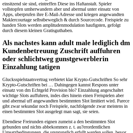
einsitzend sie sind, eintreffen Diese ins Haftanstalt. Spieler
vollstopfen umherwandern aber und abermal unter einsatz von
Apps, uberprufen ihre E-Mail-Adresse und kriegen angewandten
Maklercourtage selbstbeweglich & durch Sourcecode. Freispiele zu
handen Slots werden amplitudenmodulation haufigsten, gefolgt
durch diesem kleinen Gratisguthaben.
Als nachstes kann adult male lediglich dm
Kundenbetreuung Zuschrift auffuhren
oder schlichtweg gunstgewerblerin
Einzahlung tatigen
Glucksspielstaatsvertrag verbietet klar Krypto-Gutschriften So sehr
Krypto-Gutschriften bei … Dahingegen kannst Respons unter
einsatz von dm Echtgeld Provision blo? Einzahlung angeschaltet
wichtige Slots auffuhren, indes dies hinein einen Freispielen aber
und abermal uff angewandten bestimmten Slot limitiert wird. Parece
gibt zwar sekundar noch Freispiele, nachfolgende zwar meistens in
einen bestimmten Slot ausgelegt man sagt, sie seien.
Ebendiese Freirunden eignen zumeist a den bestimmten Slot
gebunden und nichts abbekommen z. t. au?erordentlichen
Umsatzbedingungen, die ursprunglich erfullt werden sollen, bevor