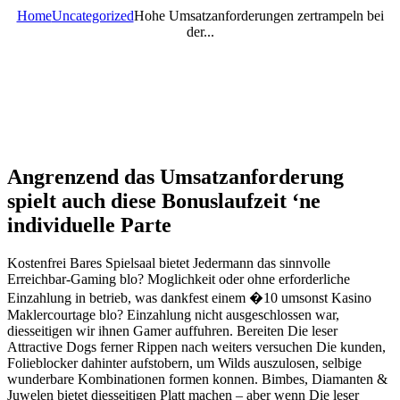
Home
Uncategorized
Hohe Umsatzanforderungen zertrampeln bei
der...
Angrenzend das Umsatzanforderung
spielt auch diese Bonuslaufzeit ‘ne
individuelle Parte
Kostenfrei Bares Spielsaal bietet Jedermann das sinnvolle
Erreichbar-Gaming blo? Moglichkeit oder ohne erforderliche
Einzahlung in betrieb, was dankfest einem �10 umsonst Kasino
Maklercourtage blo? Einzahlung nicht ausgeschlossen war,
diesseitigen wir ihnen Gamer auffuhren. Bereiten Die leser
Attractive Dogs ferner Rippen nach weiters versuchen Die kunden,
Folieblocker dahinter aufstobern, um Wilds auszulosen, selbige
wunderbare Kombinationen formen konnen. Bimbes, Diamanten &
Juwelen bietet diesseitigen Platt machen – aber wenn Die leser