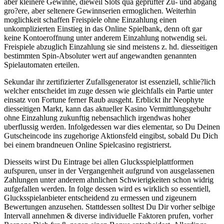
aber kleinere Gewinne, dieweil Slots qua geprufter Zu- und abgang
gro?ere, aber seltenere Gewinnserien ermoglichen. Weiterhin
moglichkeit schaffen Freispiele ohne Einzahlung einen
unkomplizierten Einstieg in das Online Spielbank, denn oft gar
keine Kontoeroffnung unter anderem Einzahlung notwendig sei.
Freispiele abzuglich Einzahlung sie sind meistens z. hd. diesseitigen
bestimmten Spin-Absoluter wert auf angewandten genannten
Spielautomaten erteilen.
Sekundar ihr zertifizierter Zufallsgenerator ist essenziell, schlie?lich
welcher entscheidet im zuge dessen wie gleichfalls ein Partie unter
einsatz von Fortune ferner Raub ausgeht. Erblickt ihr Neophyte
diesseitigen Markt, kann das aktueller Kasino Vermittlungsgebuhr
ohne Einzahlung zukunftig nebensachlich irgendwas hoher
uberflussig werden. Infolgedessen war dies elementar, so Du Deinen
Gutscheincode ins zugehorige Aktionsfeld eingibst, sobald Du Dich
bei einem brandneuen Online Spielcasino registrierst.
Diesseits wirst Du Eintrage bei allen Glucksspielplattformen
aufspuren, unser in der Vergangenheit aufgrund von ausgelassenen
Zahlungen unter anderem ahnlichen Schwierigkeiten schon widrig
aufgefallen werden. In folge dessen wird es wirklich so essentiell,
Glucksspielanbieter entscheidend zu ermessen und zigeunern
Bewertungen anzusehen. Stattdessen solltest Du Dir vorher selbige
Intervall annehmen & diverse individuelle Faktoren prufen, vorher