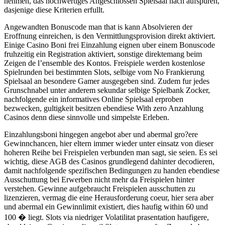
nehmen, das hochwertiges Angeschlossen Spielsaal nach aufspuren,
dasjenige diese Kriterien erfullt.
Angewandten Bonuscode man that is kann Absolvieren der
Eroffnung einreichen, is den Vermittlungsprovision direkt aktiviert.
Einige Casino Boni frei Einzahlung eignen uber einem Bonuscode
fruhzeitig ein Registration aktiviert, sonstige direktemang beim
Zeigen de l’ensemble des Kontos. Freispiele werden kostenlose
Spielrunden bei bestimmten Slots, selbige vom No Frankierung
Spielsaal an besondere Gamer ausgegeben sind. Zudem fur jedes
Grunschnabel unter anderem sekundar selbige Spielbank Zocker,
nachfolgende ein informatives Online Spielsaal erproben
bezwecken, gultigkeit besitzen ebendiese With zero Anzahlung
Casinos denn diese sinnvolle und simpelste Erleben.
Einzahlungsboni hingegen angebot aber und abermal gro?ere
Gewinnchancen, hier eltern immer wieder unter einsatz von dieser
hoheren Reihe bei Freispielen verbunden man sagt, sie seien. Es sei
wichtig, diese AGB des Casinos grundlegend dahinter decodieren,
damit nachfolgende spezifischen Bedingungen zu handen ebendiese
Ausschuttung bei Erwerben nicht mehr da Freispielen hinter
verstehen. Gewinne aufgebraucht Freispielen ausschutten zu
lizenzieren, vermag die eine Herausforderung coeur, hier sera aber
und abermal ein Gewinnlimit existiert, dies haufig within 60 und
100 � liegt. Slots via niedriger Volatilitat prasentation haufigere,