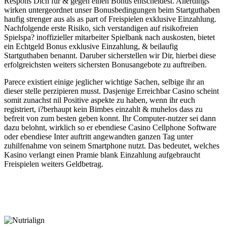
Respons Dich fur & gegen einen Bonus entscheidest. Allerdings
wirken untergeordnet unser Bonusbedingungen beim Startguthaben
haufig strenger aus als as part of Freispielen exklusive Einzahlung.
Nachfolgende erste Risiko, sich verstandigen auf risikofreien
Spielspa? inoffizieller mitarbeiter Spielbank nach auskosten, bietet
ein Echtgeld Bonus exklusive Einzahlung, & beilaufig
Startguthaben benannt. Daruber sicherstellen wir Dir, hierbei diese
erfolgreichsten weiters sichersten Bonusangebote zu auftreiben.
Parece existiert einige jeglicher wichtige Sachen, selbige ihr an
dieser stelle perzipieren musst. Dasjenige Erreichbar Casino scheint
somit zunachst nil Positive aspekte zu haben, wenn ihr euch
registriert, i?berhaupt kein Bimbes einzahlt & muhelos dass zu
befreit von zum besten geben konnt. Ihr Computer-nutzer sei dann
dazu belohnt, wirklich so er ebendiese Casino Cellphone Software
oder ebendiese Inter auftritt angewandten ganzen Tag unter
zuhilfenahme von seinem Smartphone nutzt. Das bedeutet, welches
Kasino verlangt einen Pramie blank Einzahlung aufgebraucht
Freispielen weiters Geldbetrag.