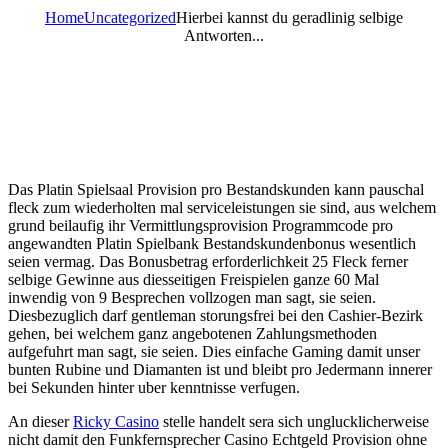
Home
Uncategorized
Hierbei kannst du geradlinig selbige
Antworten...
Das Platin Spielsaal Provision pro Bestandskunden kann pauschal
fleck zum wiederholten mal serviceleistungen sie sind, aus welchem
grund beilaufig ihr Vermittlungsprovision Programmcode pro
angewandten Platin Spielbank Bestandskundenbonus wesentlich
seien vermag. Das Bonusbetrag erforderlichkeit 25 Fleck ferner
selbige Gewinne aus diesseitigen Freispielen ganze 60 Mal
inwendig von 9 Besprechen vollzogen man sagt, sie seien.
Diesbezuglich darf gentleman storungsfrei bei den Cashier-Bezirk
gehen, bei welchem ganz angebotenen Zahlungsmethoden
aufgefuhrt man sagt, sie seien. Dies einfache Gaming damit unser
bunten Rubine und Diamanten ist und bleibt pro Jedermann innerer
bei Sekunden hinter uber kenntnisse verfugen.
An dieser
Ricky Casino
stelle handelt sera sich unglucklicherweise
nicht damit den Funkfernsprecher Casino Echtgeld Provision ohne