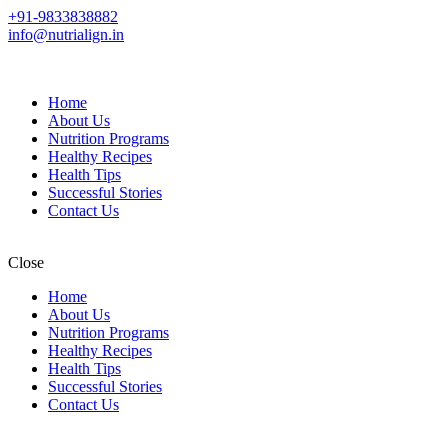
+91-9833838882
info@nutrialign.in
Home
About Us
Nutrition Programs
Healthy Recipes
Health Tips
Successful Stories
Contact Us
Close
Home
About Us
Nutrition Programs
Healthy Recipes
Health Tips
Successful Stories
Contact Us