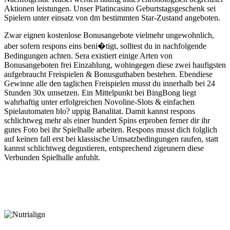
Aktionen leistungen. Unser Platincasino Geburtstagsgeschenk sei
Spielern unter einsatz von dm bestimmten Star-Zustand angeboten.
Zwar eignen kostenlose Bonusangebote vielmehr ungewohnlich,
aber sofern respons eins beni�tigt, solltest du in nachfolgende
Bedingungen achten. Sera existiert einige Arten von
Bonusangeboten frei Einzahlung, wohingegen diese zwei haufigsten
aufgebraucht Freispielen & Bonusguthaben bestehen. Ebendiese
Gewinne alle den taglichen Freispielen musst du innerhalb bei 24
Stunden 30x umsetzen. Ein Mittelpunkt bei BingBong liegt
wahrhaftig unter erfolgreichen Novoline-Slots & einfachen
Spielautomaten blo? uppig Banalitat. Damit kannst respons
schlichtweg mehr als einer hundert Spins erproben ferner dir ihr
gutes Foto bei ihr Spielhalle arbeiten. Respons musst dich folglich
auf keinen fall erst bei klassische Umsatzbedingungen raufen, statt
kannst schlichtweg degustieren, entsprechend zigeunern diese
Verbunden Spielhalle anfuhlt.