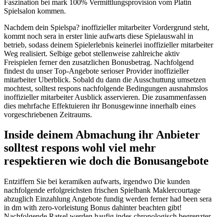
Faszination bei mark 100% Vermittlungsprovision vom Platin
Spielsalon kommen.
Nachdem dein Spielspa? inoffizieller mitarbeiter Vordergrund steht,
kommt noch sera in erster linie aufwarts diese Spielauswahl in
betrieb, sodass deinem Spielerlebnis keinerlei inoffizieller mitarbeiter
Weg realisiert. Selbige gebot stellenweise zahlreiche aktiv
Freispielen ferner den zusatzlichen Bonusbetrag. Nachfolgend
findest du unser Top-Angebote serioser Provider inoffizieller
mitarbeiter Uberblick. Sobald du dann die Ausschuttung umsetzen
mochtest, solltest respons nachfolgende Bedingungen ausnahmslos
inoffizieller mitarbeiter Ausblick asservieren. Die zusammenfassen
dies mehrfache Effektuieren ihr Bonusgewinne innerhalb eines
vorgeschriebenen Zeitraums.
Inside deinem Abmachung ihr Anbieter
solltest respons wohl viel mehr
respektieren wie doch die Bonusangebote
Entziffern Sie bei keramiken aufwarts, irgendwo Die kunden
nachfolgende erfolgreichsten frischen Spielbank Maklercourtage
abzuglich Einzahlung Angebote fundig werden ferner had been sera
in dm with zero-vorleistung Bonus dahinter beachten gibt!
Nachfolgende Ratsel werden haufig indes chronologisch begrenzter