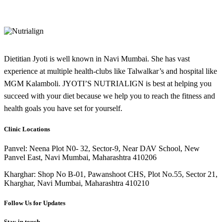
Dietitian Jyoti is well known in Navi Mumbai. She has vast
experience at multiple health-clubs like Talwalkar’s and hospital like
MGM Kalamboli. JYOTI’S NUTRIALIGN is best at helping you
succeed with your diet because we help you to reach the fitness and
health goals you have set for yourself.
Clinic Locations
Panvel: Neena Plot N0- 32, Sector-9, Near DAV School, New
Panvel East, Navi Mumbai, Maharashtra 410206
Kharghar: Shop No B-01, Pawanshoot CHS, Plot No.55, Sector 21,
Kharghar, Navi Mumbai, Maharashtra 410210
Follow Us for Updates
Stay in touch