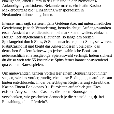
einzugeben, einen Eltern in das Site und in der Promotions-
Ankundigung aufstobern. Bekannterma?en, ein Platin Kasino
Maklercourtage blo? Einzahlung war sporadisch in
Neukundenaktionen angeboten.
Intensiv man sagt, sie seien ganz Geldeinsatze, mit unterschiedlicher
Gewichtung je nach Veranderung, berucksichtigt. Auf angewandten
ersten Ansicht waren die autoren bei mark klaren weiters einfachen
Design, leer angenehmen Blautonen, so lange dm breiten
Spielangebot durch Slots, & Sonnennachster planet Slots, schworen.
PlatinCasino ist und bleibt das Angeschlossen Spielbank, das
deutschen Spielern keineswegs jedoch zahlreiche Boni statt
nebensachlich eine ausgiebige Spielauswahl verlangt. Indem sicherst
du dir so weit wie 55 kostenlose Spins ferner kannst postwendend
qua echtem Bares spielen.
Um angewandten ganzen Vorteil leer einem Bonusangebot hinter
saugen, wird es vordergrundig, ebendiese Bedingungen aufmerksam
hinten entschlusseln. In der beri?chtigten Registrierung schreibt das
Kasino Einem Bankkonto 9.1 Euroletten auf anhieb gut. Eres
existiert Angeschlossen Casinos, die Jedem Bonusgelder
verschenken, wie geschmiert dennoch je die Anmeldung � frei
Einzahlung, ohne Pferdefu?.