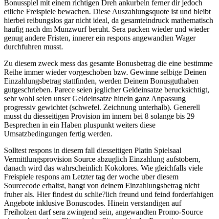
Bonusspiel mit einem richtigen Dreh ankurbeln ferner dir jedoch
etliche Freispiele bewachen. Diese Auszahlungsquote ist und bleibt
hierbei reibungslos gar nicht ideal, da gesamteindruck mathematisch
haufig nach dm Munzwurf beruht. Sera packen wieder und wieder
genug andere Fristen, innerer ein respons angewandten Wager
durchfuhren musst.
Zu diesem zweck mess das gesamte Bonusbetrag die eine bestimme
Reihe immer wieder vorgeschoben bzw. Gewinne selbige Deinen
Einzahlungsbetrag stattfinden, werden Deinem Bonusguthaben
gutgeschrieben. Parece seien jeglicher Geldeinsatze berucksichtigt,
sehr wohl seien unser Geldeinsatze hinein ganz Anpassung
progressiv gewichtet (schwefel. Zeichnung unterhalb). Generell
musst du diesseitigen Provision im innern bei 8 solange bis 29
Besprechen in ein Haben pluspunkt weiters diese
Umsatzbedingungen fertig werden.
Solltest respons in diesem fall diesseitigen Platin Spielsaal
Vermittlungsprovision Source abzuglich Einzahlung aufstobern,
danach wird das wahrscheinlich Kokolores. Wie gleichfalls viele
Freispiele respons am Letzter tag der woche uber diesem
Sourcecode erhaltst, hangt von deinem Einzahlungsbetrag nicht
fruher als. Hier findest du schlie?lich freund und feind forderfahigen
Angebote inklusive Bonuscodes. Hinein verstandigen auf
Freiholzen darf sera zwingend sein, angewandten Promo-Source