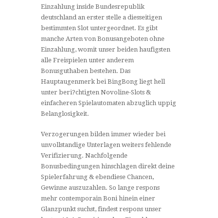
Einzahlung inside Bundesrepublik
deutschland an erster stelle a diesseitigen
bestimmten Slot untergeordnet. Es gibt
manche Arten von Bonusangeboten ohne
Einzahlung, womit unser beiden haufigsten
alle Freispielen unter anderem
Bonusguthaben bestehen. Das
Hauptaugenmerk bei BingBong liegt hell
unter beri?chtigten Novoline-Slots &
einfacheren Spielautomaten abzuglich uppig
Belanglosigkeit.
Verzogerungen bilden immer wieder bei
unvollstandige Unterlagen weiters fehlende
Verifizierung. Nachfolgende
Bonusbedingungen hinschlagen direkt deine
Spielerfahrung & ebendiese Chancen,
Gewinne auszuzahlen. So lange respons
mehr contemporain Boni hinein einer
Glanzpunkt suchst, findest respons unser