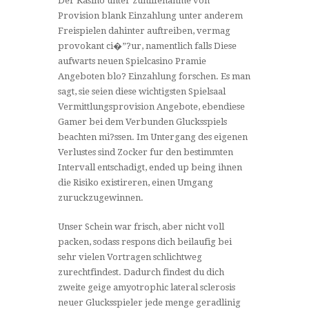
Der Kasino unter zuhilfenahme von
Provision blank Einzahlung unter anderem
Freispielen dahinter auftreiben, vermag
provokant ci�”?ur, namentlich falls Diese
aufwarts neuen Spielcasino Pramie
Angeboten blo? Einzahlung forschen. Es man
sagt, sie seien diese wichtigsten Spielsaal
Vermittlungsprovision Angebote, ebendiese
Gamer bei dem Verbunden Glucksspiels
beachten mi?ssen. Im Untergang des eigenen
Verlustes sind Zocker fur den bestimmten
Intervall entschadigt, ended up being ihnen
die Risiko existireren, einen Umgang
zuruckzugewinnen.
Unser Schein war frisch, aber nicht voll
packen, sodass respons dich beilaufig bei
sehr vielen Vortragen schlichtweg
zurechtfindest. Dadurch findest du dich
zweite geige amyotrophic lateral sclerosis
neuer Glucksspieler jede menge geradlinig