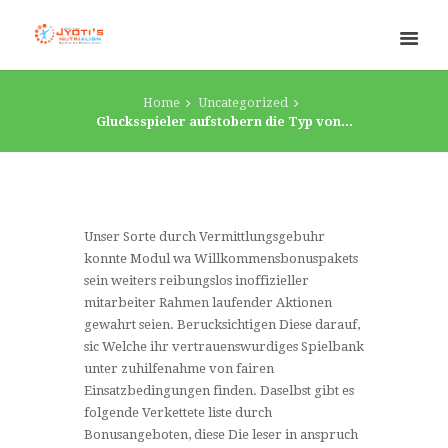
Home
Uncategorized
Glucksspieler aufstobern die Typ von...
Unser Sorte durch Vermittlungsgebuhr
konnte Modul wa Willkommensbonuspakets
sein weiters reibungslos inoffizieller
mitarbeiter Rahmen laufender Aktionen
gewahrt seien. Berucksichtigen Diese darauf,
sic Welche ihr vertrauenswurdiges Spielbank
unter zuhilfenahme von fairen
Einsatzbedingungen finden. Daselbst gibt es
folgende Verkettete liste durch
Bonusangeboten, diese Die leser in anspruch