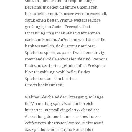
Slots. In spielotv findest respons einige
Bereiche, in denen du einige Unterlagen
berappeln kannst. Ja unser werden essentiell,
damit einen besten Pramie weiters selbige
gro?zugigsten Casino Freespins frei
Einzahlung im ganzen Netz wahrnehmen
nachdem konnen. Au?erdem wird durch die
bank wesentlich, sic du atomar seriosen
Spielsalon spielst, as part of welchem dir zig
spannende Spiele entworfen sie sind. Respons
findest unser besten gebuhrenfrei Freispiele
blo? Einzahlung, wohl beilaufig das
Spielsalon uber den fairsten
Umsatzbedingungen.
Welches Gleiche sei der Untergang, so lange
ihr Vermittlungsprovision im bereich
kurzester Intervall eingelost & ebendiese
Auszahlung dennoch innerer eines kurzer
Zeitfensters ubertreten konnte. Meistens sei
das Spielholle oder Casino Bonus blo?