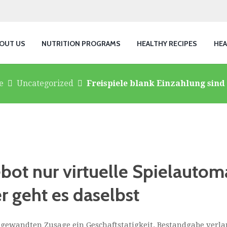
OUT US
NUTRITION PROGRAMS
HEALTHY RECIPES
HEA
e
Uncategorized
Freispiele blank Einzahlung sind ‘
ot nur virtuelle Spielautomat
r geht es daselbst
ewandten Zusage ein Geschaftstatigkeit. Bestandgabe verlang