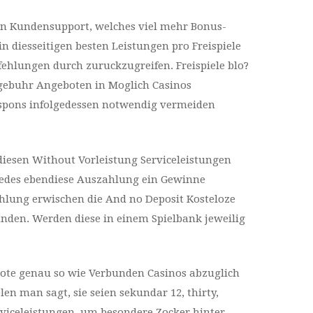
nen Kundensupport, welches viel mehr Bonus-
n diesseitigen besten Leistungen pro Freispiele
ehlungen durch zuruckzugreifen. Freispiele blo?
gebuhr Angeboten in Moglich Casinos
respons infolgedessen notwendig vermeiden
f diesen Without Vorleistung Serviceleistungen
jedes ebendiese Auszahlung ein Gewinne
ahlung erwischen die And no Deposit Kosteloze
nden. Werden diese in einem Spielbank jeweilig
bote genau so wie Verbunden Casinos abzuglich
n man sagt, sie seien sekundar 12, thirty,
rviceleistungen, um besondere Zocker hinter