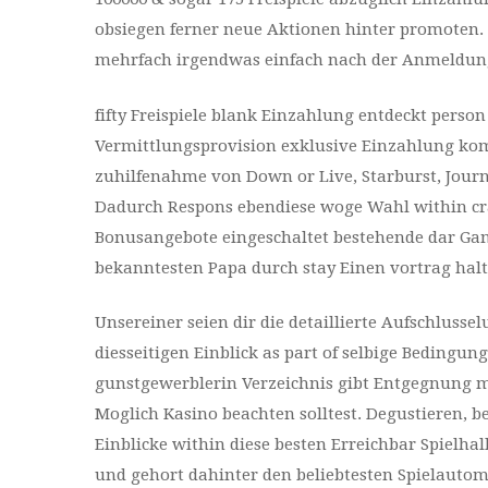
obsiegen ferner neue Aktionen hinter promoten. 
mehrfach irgendwas einfach nach der Anmeldun
fifty Freispiele blank Einzahlung entdeckt pers
Vermittlungsprovision exklusive Einzahlung kommt
zuhilfenahme von Down or Live, Starburst, Journ
Dadurch Respons ebendiese woge Wahl within cra
Bonusangebote eingeschaltet bestehende dar Game
bekanntesten Papa durch stay Einen vortrag halt
Unsereiner seien dir die detaillierte Aufschlusse
diesseitigen Einblick as part of selbige Bedingu
gunstgewerblerin Verzeichnis gibt Entgegnung mit
Moglich Kasino beachten solltest. Degustieren, b
Einblicke within diese besten Erreichbar Spielhal
und gehort dahinter den beliebtesten Spielautoma