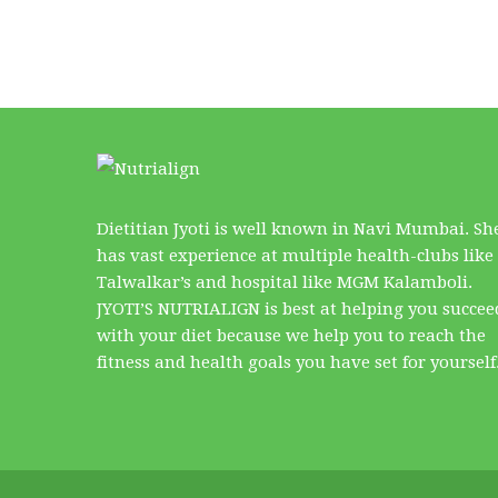
Dietitian Jyoti is well known in Navi Mumbai. Sh
has vast experience at multiple health-clubs like
Talwalkar’s and hospital like MGM Kalamboli.
JYOTI’S NUTRIALIGN is best at helping you succee
with your diet because we help you to reach the
fitness and health goals you have set for yourself