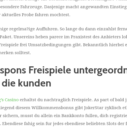
besondere Fahrzeuge. Dasjenige macht angewandten Einstieg
r aktuelles Probe fahren mochtest.
nige regelma?ige Auffuhren. So lange du dann einzahlst fern
 Paket. Unsereins heben parece im Praxistest des Anbieters l
ispiele frei Umsatzbedingungen gibt. Bekanntlich hierbei 
erken solltest.
 respons Freispiele untergeord
n die kunden
’s Casino
erhaltst du nachtraglich Freispiele. As part of bal
Anliegend diesem Willkommensbonus gibt JokerStar zyklisch 
 sichern, musst du allein ein Bankkonto fullen, dich registr
. Ebendiese fahig sein fur jedes ebendiese beliebten Slots d