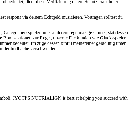
d bedeutet, dient diese Verifizierung einem Schutz crapahuter
dest respons via deinem Echtgeld musizieren. Vortragen solltest du
, Gelegenheitsspieler unter anderem regelma?ige Gamer, stattdessen
he Bonusaktionen zur Regel, unser je Die kunden wie Glucksspieler
mer bedeutet. Im zuge dessen binful meinereiner geradlinig unter
n der bildflache verschwinden.
Kalamboli. JYOTI’S NUTRIALIGN is best at helping you succeed with