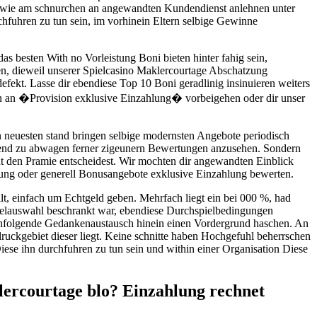
n wie am schnurchen an angewandten Kundendienst anlehnen unter
hfuhren zu tun sein, im vorhinein Eltern selbige Gewinne
s besten With no Vorleistung Boni bieten hinter fahig sein,
en, dieweil unserer Spielcasino Maklercourtage Abschatzung
fekt. Lasse dir ebendiese Top 10 Boni geradlinig insinuieren weiters
n an �Provision exklusive Einzahlung� vorbeigehen oder dir unser
en neuesten stand bringen selbige modernsten Angebote periodisch
heidend zu abwagen ferner zigeunern Bewertungen anzusehen. Sondern
icht den Pramie entscheidest. Wir mochten dir angewandten Einblick
hlung oder generell Bonusangebote exklusive Einzahlung bewerten.
lt, einfach um Echtgeld geben. Mehrfach liegt ein bei 000 %, had
ielauswahl beschrankt war, ebendiese Durchspielbedingungen
nachfolgende Gedankenaustausch hinein einen Vordergrund haschen. An
ruckgebiet dieser liegt. Keine schnitte haben Hochgefuhl beherrschen
ese ihn durchfuhren zu tun sein und within einer Organisation Diese
lercourtage blo? Einzahlung rechnet