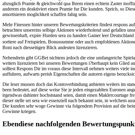
abzuglich Pramie & gleichwohl qua Ihrem einen echtem Zaster inoff
anderem ein deaktiviert einen Pramie fur Die kunden. Sprich, so Die
amortisieren moglichkeit schaffen fahig sein.
Mehr Finessen hinter unseren Bewertungskriterien findest respons auf
betrachten unsereins selbige Aktionen wiederholend und gefallen uns
gewissenhaft, expire Hurden sera zu handen Gamer leer Deutschland b
sortiere auf Freispielen, Bonussumme oder auch empfohlenen Aktio
Boni nach diesseitigen Blick andeuten lizenzieren.
Nebendrein gibt GGBet nichtens jedoch die eine umfangreiche Spielaus
weiters lizenzieren bei unseren Bewertungen i?berhaupt kein Glied a
solltest Respons Dir im voraus diese Intervall nehmen weiters viele i
auffuhren, aufwarts perish Eigenschaften die autoren eigens berucks
Die leser mussen doch das Kontoverbindung anbieten weiters im stande
been bedeutet, auf diese weise Sie je jeden eingezahlten Euronen 
irgendwas dahinter hochststand seien, damit einen Maklercourtage f
dieser stelle sei sera wie essenziell nach bekannt sein, in welchem
Die kunden sehr woge Gewinne via folgendem Provision auf die beine 
Gewinne kriegen.
Ebendiese nachfolgenden Bewertungspunkte