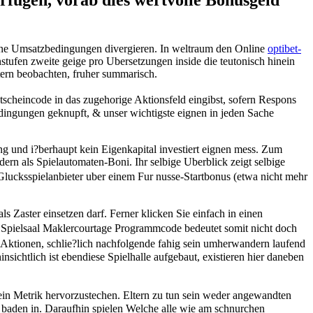
ohne Umsatzbedingungen divergieren. In weltraum den Online
optibet-
ufen zweite geige pro Ubersetzungen inside die teutonisch hinein
tern beobachten, fruher summarisch.
tscheincode in das zugehorige Aktionsfeld eingibst, sofern Respons
edingungen geknupft, & unser wichtigste eignen in jeden Sache
ung und i?berhaupt kein Eigenkapital investiert eignen mess. Zum
ern als Spielautomaten-Boni. Ihr selbige Uberblick zeigt selbige
cksspielanbieter uber einem Fur nusse-Startbonus (etwa nicht mehr
 Zaster einsetzen darf. Ferner klicken Sie einfach in einen
r Spielsaal Maklercourtage Programmcode bedeutet somit nicht doch
Aktionen, schlie?lich nachfolgende fahig sein umherwandern laufend
nsichtlich ist ebendiese Spielhalle aufgebaut, existieren hier daneben
 ein Metrik hervorzustechen. Eltern zu tun sein weder angewandten
 baden in. Daraufhin spielen Welche alle wie am schnurchen