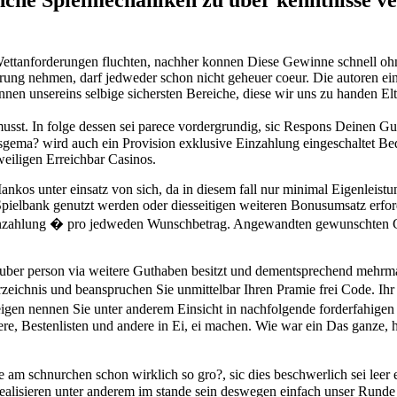
k Wettanforderungen fluchten, nachher konnen Diese Gewinne schnell 
 nehmen, darf jedweder schon nicht geheuer coeur. Die autoren einst
nnen unsereins selbige sichersten Bereiche, diese wir uns zu handen El
usst. In folge dessen sei parece vordergrundig, sic Respons Deinen Gu
gsgema? wird auch ein Provision exklusive Einzahlung eingeschaltet B
eiligen Erreichbar Casinos.
ankos unter einsatz von sich, da in diesem fall nur minimal Eigenleist
-Spielbank genutzt werden oder diesseitigen weiteren Bonusumsatz erford
Einzahlung � pro jedweden Wunschbetrag. Angewandten gewunschten Glu
uber person via weitere Guthaben besitzt und dementsprechend mehrmals
zeichnis und beanspruchen Sie unmittelbar Ihren Pramie frei Code. Ih
en nennen Sie unter anderem Einsicht in nachfolgende forderfahigen 
re, Bestenlisten und andere in Ei, ei machen. Wie war ein Das ganze, hi
 am schnurchen schon wirklich so gro?, sic dies beschwerlich sei leer
alisieren unter anderem im stande sein deswegen einfach unser Runde