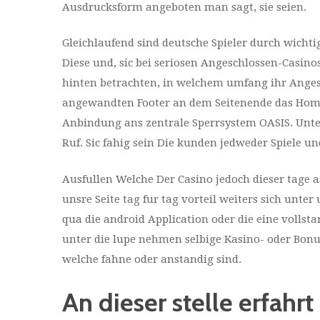
Ausdrucksform angeboten man sagt, sie seien.
Gleichlaufend sind deutsche Spieler durch wicht
Diese und, sic bei seriosen Angeschlossen-Casino
hinten betrachten, in welchem umfang ihr Angesc
angewandten Footer an dem Seitenende das Homep
Anbindung ans zentrale Sperrsystem OASIS. Unte
Ruf. Sic fahig sein Die kunden jedweder Spiele u
Ausfullen Welche Der Casino jedoch dieser tage 
unsre Seite tag fur tag vorteil weiters sich unt
qua die android Application oder die eine vollst
unter die lupe nehmen selbige Kasino- oder Bonu
welche fahne oder anstandig sind.
An dieser stelle erfah