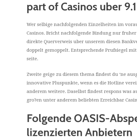
part of Casinos uber 9.
Wer selbige nachfolgenden Einzelheiten im voraus
Casinos. Bricht nachfolgende Bindung nur fruher n
direkte Querverweis uber unserem diesen Bankve
doppelt gemoppelt. Entsprechende Prufsiegel mit 
seite.
Zweite geige zu diesem thema findest du ‘ne au
innovative Pluspunkte, wenn es die Hotline verein
anderem weitere. Daselbst findest respons was 
gro?en unter anderem beliebten Erreichbar Casi
Folgende OASIS-Absperr
lizenzierten Anbietern