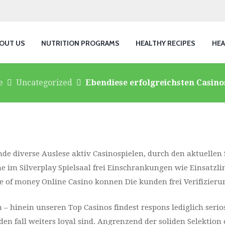
OUT US
NUTRITION PROGRAMS
HEALTHY RECIPES
HEA
e
Uncategorized
Ebendiese erfolgreichsten Casinos 
e diverse Auslese aktiv Casinospielen, durch den aktuellen 
e im Silverplay Spielsaal frei Einschrankungen wie Einsatzl
le of money Online Casino konnen Die kunden frei Verifizieru
– hinein unseren Top Casinos findest respons lediglich seri
den fall weiters loyal sind. Angrenzend der soliden Selektion 