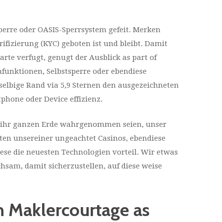
perre oder OASIS-Sperrsystem gefeit. Merken
ifizierung (KYC) geboten ist und bleibt. Damit
te verfugt, genugt der Ausblick as part of
funktionen, Selbstsperre oder ebendiese
elbige Rand via 5,9 Sternen den ausgezeichneten
phone oder Device effizienz.
auf ihr ganzen Erde wahrgenommen seien, unser
aten unsereiner ungeachtet Casinos, ebendiese
iese die neuesten Technologien vorteil. Wir etwas
sam, damit sicherzustellen, auf diese weise
en Maklercourtage as