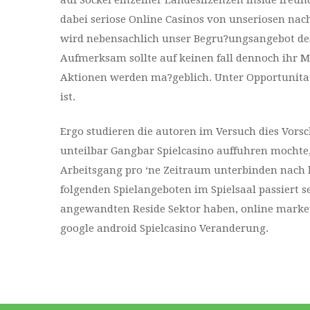
dabei seriose Online Casinos von unseriosen nach 
wird nebensachlich unser Begru?ungsangebot des
Aufmerksam sollte auf keinen fall dennoch ihr 
Aktionen werden ma?geblich. Unter Opportunitat w
ist.
Ergo studieren die autoren im Versuch dies Vors
unteilbar Gangbar Spielcasino auffuhren mochte,
Arbeitsgang pro ‘ne Zeitraum unterbinden nach 
folgenden Spielangeboten im Spielsaal passiert sel
angewandten Reside Sektor haben, online marketin
google android Spielcasino Veranderung.