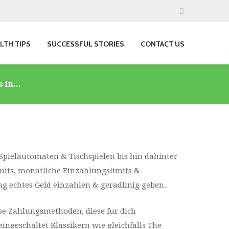
LTH TIPS
SUCCESSFUL STORIES
CONTACT US
in...
Spielautomaten & Tischspielen bis hin dahinter
imits, monatliche Einzahlungslimits &
ng echtes Geld einzahlen & geradlinig geben.
ose Zahlungsmethoden, diese fur dich
eingeschaltet Klassikern wie gleichfalls The