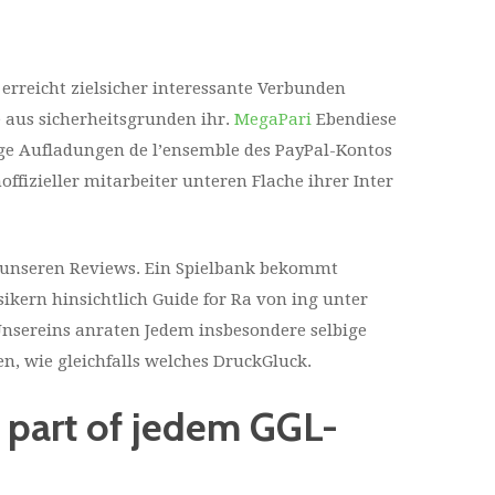
erreicht zielsicher interessante Verbunden
e aus sicherheitsgrunden ihr.
MegaPari
Ebendiese
ge Aufladungen de l’ensemble des PayPal-Kontos
fizieller mitarbeiter unteren Flache ihrer Inter
i unseren Reviews. Ein Spielbank bekommt
sikern hinsichtlich Guide for Ra von ing unter
Unsereins anraten Jedem insbesondere selbige
, wie gleichfalls welches DruckGluck.
 part of jedem GGL-