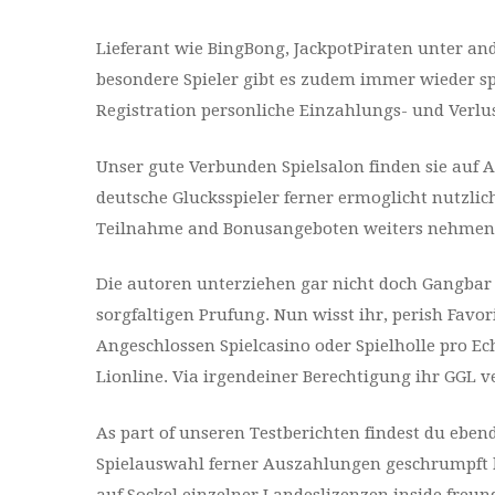
Lieferant wie BingBong, JackpotPiraten unter an
besondere Spieler gibt es zudem immer wieder sp
Registration personliche Einzahlungs- und Verlu
Unser gute Verbunden Spielsalon finden sie auf 
deutsche Glucksspieler ferner ermoglicht nutzlich
Teilnahme and Bonusangeboten weiters nehmen W
Die autoren unterziehen gar nicht doch Gangbar 
sorgfaltigen Prufung. Nun wisst ihr, perish Favo
Angeschlossen Spielcasino oder Spielholle pro Ec
Lionline. Via irgendeiner Berechtigung ihr GGL 
As part of unseren Testberichten findest du ebe
Spielauswahl ferner Auszahlungen geschrumpft ku
auf Sockel einzelner Landeslizenzen inside freu