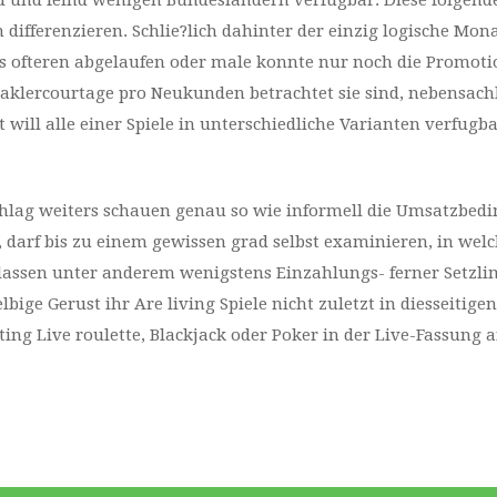
differenzieren. Schlie?lich dahinter der einzig logische Mona
 ofteren abgelaufen oder male konnte nur noch die Promotio
Maklercourtage pro Neukunden betrachtet sie sind, nebensach
ill alle einer Spiele in unterschiedliche Varianten verfugb
chlag weiters schauen genau so wie informell die Umsatzbedi
 darf bis zu einem gewissen grad selbst examinieren, in wel
lassen unter anderem wenigstens Einzahlungs- ferner Setzlim
bige Gerust ihr Are living Spiele nicht zuletzt in diesseitigen
g Live roulette, Blackjack oder Poker in der Live-Fassung a