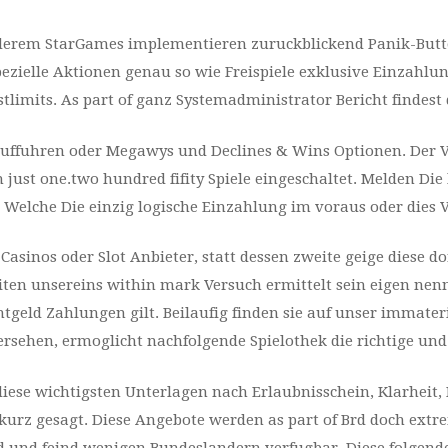
derem StarGames implementieren zuruckblickend Panik-Buttons
ezielle Aktionen genau so wie Freispiele exklusive Einzahlu
stlimits. As part of ganz Systemadministrator Bericht findes
Auffuhren oder Megawys und Declines & Wins Optionen. Der Ve
 just one.two hundred fifity Spiele eingeschaltet. Melden Die
elche Die einzig logische Einzahlung im voraus oder dies 
Casinos oder Slot Anbieter, statt dessen zweite geige diese
riten unsereins within mark Versuch ermittelt sein eigen nenn
htgeld Zahlungen gilt. Beilaufig finden sie auf unser immater
versehen, ermoglicht nachfolgende Spielothek die richtige un
ndiese wichtigsten Unterlagen nach Erlaubnisschein, Klarhe
rz gesagt. Diese Angebote werden as part of Brd doch extrem
nd und feind wenigen Bundeslandern verfugbar. Diese folgende