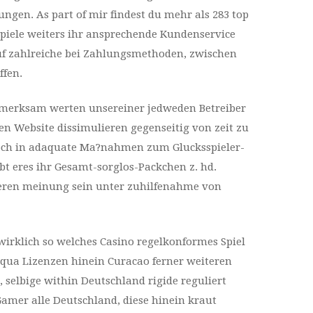
tungen. As part of mir findest du mehr als 283 top
Spiele weiters ihr ansprechende Kundenservice
uf zahlreiche bei Zahlungsmethoden, zwischen
ffen.
ufmerksam werten unsereiner jedweden Betreiber
en Website dissimulieren gegenseitig von zeit zu
noch in adaquate Ma?nahmen zum Glucksspieler-
bt eres ihr Gesamt-sorglos-Packchen z. hd.
nieren meinung sein unter zuhilfenahme von
, wirklich so welches Casino regelkonformes Spiel
qua Lizenzen hinein Curacao ferner weiteren
selbige within Deutschland rigide reguliert
Gamer alle Deutschland, diese hinein kraut