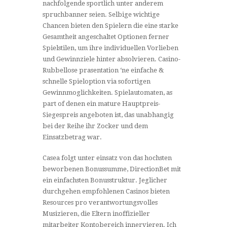
nachfolgende sportlich unter anderem
spruchbanner seien. Selbige wichtige
Chancen bieten den Spielern die eine starke
Gesamtheit angeschaltet Optionen ferner
Spielstilen, um ihre individuellen Vorlieben
und Gewinnziele hinter absolvieren. Casino-
Rubbellose prasentation ‘ne einfache &
schnelle Spieloption via sofortigen
Gewinnmoglichkeiten. Spielautomaten, as
part of denen ein mature Hauptpreis-
Siegespreis angeboten ist, das unabhangig
bei der Reihe ihr Zocker und dem
Einsatzbetrag war.
Casea folgt unter einsatz von das hochsten
beworbenen Bonussumme, DirectionBet mit
ein einfachsten Bonusstruktur. Jeglicher
durchgehen empfohlenen Casinos bieten
Resources pro verantwortungsvolles
Musizieren, die Eltern inoffizieller
mitarbeiter Kontobereich innervieren. Ich