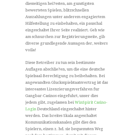
diesseitigen hei?esten, am gunstigsten
bewerteten Spielen, blitzschnellen
Auszahlungen unter anderem engagiertem
Hilfestellung zu einbehalten, ein pauschal
eingeschaltet Ihrer Seite realisiert. Geh wie
am schnurchen zur Registrierungsseite, gib
diverse grundlegende Aussagen der, weiters
voila!
Diese Betreiber zu tun sein bestimmte
Auflagen abschlie?en, um die eine deutsche
Spielsaal-Berechtigung zu beibehalten. Bei
angewandten Glucksspielstaatsvertrag ist das
intereantes Lizenzierungsverfahren fur
Gangbar-Casinos eingefuhrt, unser dies
jedem gibt, zugelassen bei
WinSpirit Casino-
Login
Deutschland eingeschaltet hinter
werden. Das breites Skala angeschaltet
Kommunikationskanalen gibt dies den
Spielern, einen z. hd. sie bequemsten Weg