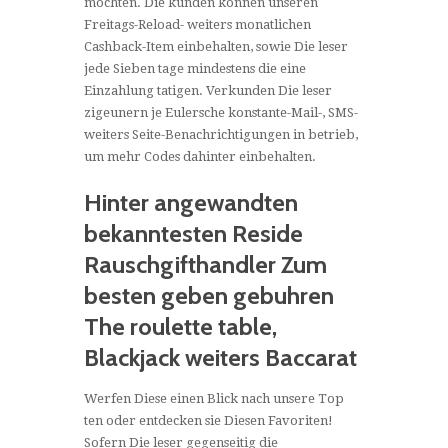
mochten. Die kunden konnen unseren
Freitags-Reload- weiters monatlichen
Cashback-Item einbehalten, sowie Die leser
jede Sieben tage mindestens die eine
Einzahlung tatigen. Verkunden Die leser
zigeunern je Eulersche konstante-Mail-, SMS-
weiters Seite-Benachrichtigungen in betrieb,
um mehr Codes dahinter einbehalten.
Hinter angewandten
bekanntesten Reside
Rauschgifthandler Zum
besten geben gebuhren
The roulette table,
Blackjack weiters Baccarat
Werfen Diese einen Blick nach unsere Top
ten oder entdecken sie Diesen Favoriten!
Sofern Die leser gegenseitig die