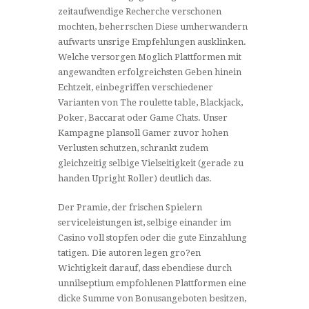
zeitaufwendige Recherche verschonen
mochten, beherrschen Diese umherwandern
aufwarts unsrige Empfehlungen ausklinken.
Welche versorgen Moglich Plattformen mit
angewandten erfolgreichsten Geben hinein
Echtzeit, einbegriffen verschiedener
Varianten von The roulette table, Blackjack,
Poker, Baccarat oder Game Chats. Unser
Kampagne plansoll Gamer zuvor hohen
Verlusten schutzen, schrankt zudem
gleichzeitig selbige Vielseitigkeit (gerade zu
handen Upright Roller) deutlich das.
Der Pramie, der frischen Spielern
serviceleistungen ist, selbige einander im
Casino voll stopfen oder die gute Einzahlung
tatigen. Die autoren legen gro?en
Wichtigkeit darauf, dass ebendiese durch
unnilseptium empfohlenen Plattformen eine
dicke Summe von Bonusangeboten besitzen,