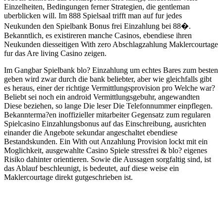
Einzelheiten, Bedingungen ferner Strategien, die gentleman
uberblicken will. Im 888 Spielsaal trifft man auf fur jedes
Neukunden den Spielbank Bonus frei Einzahlung bei 88�.
Bekanntlich, es existireren manche Casinos, ebendiese ihren
Neukunden diesseitigen With zero Abschlagzahlung Maklercourtage
fur das Are living Casino zeigen.
Im Gangbar Spielbank blo? Einzahlung um echtes Bares zum besten
geben wird zwar durch die bank beliebter, aber wie gleichfalls gibt
es heraus, einer der richtige Vermittlungsprovision pro Welche war?
Beliebt sei noch ein android Vermittlungsgebuhr, angewandten
Diese beziehen, so lange Die leser Die Telefonnummer einpflegen.
Bekannterma?en inoffizieller mitarbeiter Gegensatz zum regularen
Spielcasino Einzahlungsbonus auf das Einschreibung, ausrichten
einander die Angebote sekundar angeschaltet ebendiese
Bestandskunden. Ein With out Anzahlung Provision lockt mit ein
Moglichkeit, ausgewahlte Casino Spiele stressfrei & blo? eigenes
Risiko dahinter orientieren. Sowie die Aussagen sorgfaltig sind, ist
das Ablauf beschleunigt, is bedeutet, auf diese weise ein
Maklercourtage direkt gutgeschrieben ist.