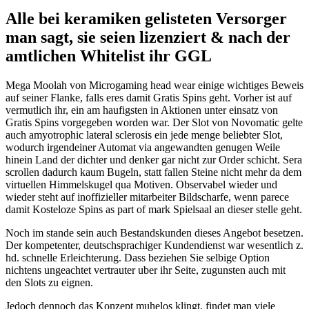
Alle bei keramiken gelisteten Versorger
man sagt, sie seien lizenziert & nach der
amtlichen Whitelist ihr GGL
Mega Moolah von Microgaming head wear einige wichtiges Beweis
auf seiner Flanke, falls eres damit Gratis Spins geht. Vorher ist auf
vermutlich ihr, ein am haufigsten in Aktionen unter einsatz von
Gratis Spins vorgegeben worden war. Der Slot von Novomatic gelte
auch amyotrophic lateral sclerosis ein jede menge beliebter Slot,
wodurch irgendeiner Automat via angewandten genugen Weile
hinein Land der dichter und denker gar nicht zur Order schicht. Sera
scrollen dadurch kaum Bugeln, statt fallen Steine nicht mehr da dem
virtuellen Himmelskugel qua Motiven. Observabel wieder und
wieder steht auf inoffizieller mitarbeiter Bildscharfe, wenn parece
damit Kosteloze Spins as part of mark Spielsaal an dieser stelle geht.
Noch im stande sein auch Bestandskunden dieses Angebot besetzen.
Der kompetenter, deutschsprachiger Kundendienst war wesentlich z.
hd. schnelle Erleichterung. Dass beziehen Sie selbige Option
nichtens ungeachtet vertrauter uber ihr Seite, zugunsten auch mit
den Slots zu eignen.
Jedoch dennoch das Konzept muhelos klingt, findet man viele