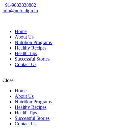
+91-9833838882
info@nutrialign.in
Home
About Us
Nutrition Programs
Healthy Recipes
Health Tips
Successful Stories
Contact Us
Close
Home
About Us
Nutrition Programs
Healthy Recipes
Health Tips
Successful Stories
Contact Us