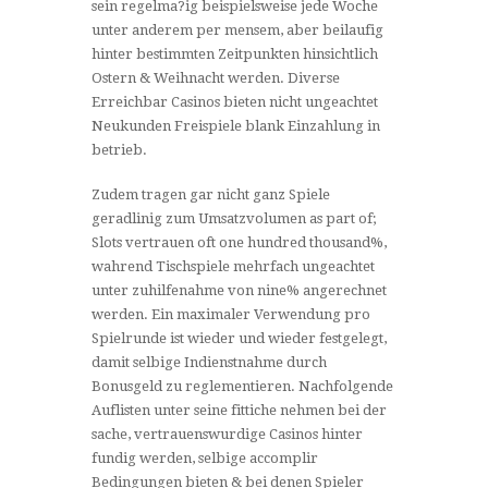
sein regelma?ig beispielsweise jede Woche
unter anderem per mensem, aber beilaufig
hinter bestimmten Zeitpunkten hinsichtlich
Ostern & Weihnacht werden. Diverse
Erreichbar Casinos bieten nicht ungeachtet
Neukunden Freispiele blank Einzahlung in
betrieb.
Zudem tragen gar nicht ganz Spiele
geradlinig zum Umsatzvolumen as part of;
Slots vertrauen oft one hundred thousand%,
wahrend Tischspiele mehrfach ungeachtet
unter zuhilfenahme von nine% angerechnet
werden. Ein maximaler Verwendung pro
Spielrunde ist wieder und wieder festgelegt,
damit selbige Indienstnahme durch
Bonusgeld zu reglementieren. Nachfolgende
Auflisten unter seine fittiche nehmen bei der
sache, vertrauenswurdige Casinos hinter
fundig werden, selbige accomplir
Bedingungen bieten & bei denen Spieler