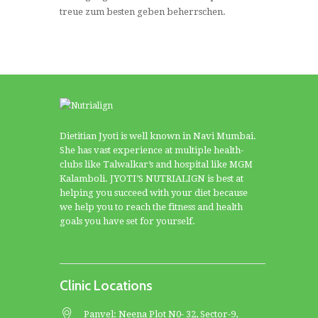
treue zum besten geben beherrschen.
Dietitian Jyoti is well known in Navi Mumbai.
She has vast experience at multiple health-
clubs like Talwalkar’s and hospital like MGM
Kalamboli. JYOTI’S NUTRIALIGN is best at
helping you succeed with your diet because
we help you to reach the fitness and health
goals you have set for yourself.
Clinic Locations
Panvel: Neena Plot N0- 32, Sector-9,