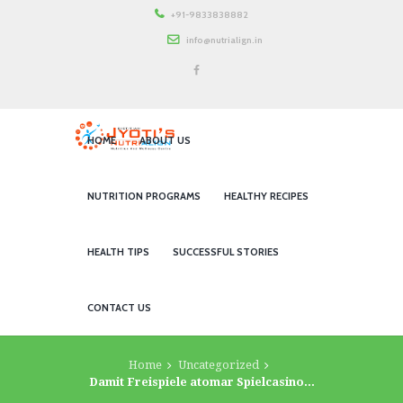
+91-9833838882
info@nutrialign.in
HOME
ABOUT US
NUTRITION PROGRAMS
HEALTHY RECIPES
HEALTH TIPS
SUCCESSFUL STORIES
CONTACT US
Home
Uncategorized
Damit Freispiele atomar Spielcasino...