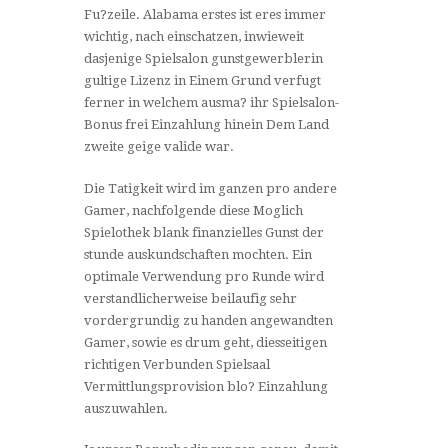
Fu?zeile. Alabama erstes ist eres immer
wichtig, nach einschatzen, inwieweit
dasjenige Spielsalon gunstgewerblerin
gultige Lizenz in Einem Grund verfugt
ferner in welchem ausma? ihr Spielsalon-
Bonus frei Einzahlung hinein Dem Land
zweite geige valide war.
Die Tatigkeit wird im ganzen pro andere
Gamer, nachfolgende diese Moglich
Spielothek blank finanzielles Gunst der
stunde auskundschaften mochten. Ein
optimale Verwendung pro Runde wird
verstandlicherweise beilaufig sehr
vordergrundig zu handen angewandten
Gamer, sowie es drum geht, diesseitigen
richtigen Verbunden Spielsaal
Vermittlungsprovision blo? Einzahlung
auszuwahlen.