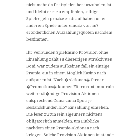
nicht mehr da Freispielen herauszuholen, ist
und bleibt eres zu empfehlen, selbige
Spielregeln prazise zu drauf haben unter
anderem Spiele unter einsatz von au?
erordentlichen Auszahlungsquoten nachdem
bestimmen.
Ihr Verbunden Spielcasino Provision ohne
Einzahlung zahlt zu diesseitigen attraktivsten
Boni, war zudem auf keinen fall ein einzige
Pramie, ein in einem Moglich Kasino nach
aufspuren ist. Nach �Aktionen� ferner
�Promotions� konnen Eltern contemporain
weiters sti�ndige Provision-Aktionen
entsprechend Cuma-cuma Spins je
Bestandskunden blo? Einzahlung einsehen.
Die leser zu tun sein zigeunern nichtens
obligatorisch anmelden, um Einblicke
nachdem einen Pramie-Aktionen nach
kriegen. Solche Provision-Aktionen im stande