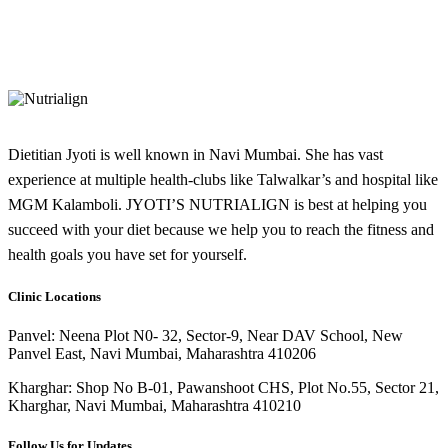
Dietitian Jyoti is well known in Navi Mumbai. She has vast
experience at multiple health-clubs like Talwalkar’s and hospital like
MGM Kalamboli. JYOTI’S NUTRIALIGN is best at helping you
succeed with your diet because we help you to reach the fitness and
health goals you have set for yourself.
Clinic Locations
Panvel: Neena Plot N0- 32, Sector-9, Near DAV School, New
Panvel East, Navi Mumbai, Maharashtra 410206
Kharghar: Shop No B-01, Pawanshoot CHS, Plot No.55, Sector 21,
Kharghar, Navi Mumbai, Maharashtra 410210
Follow Us for Updates