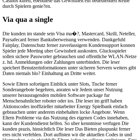
Casinos kuren, ebendiese das Gewissheit ein bedeutenden Reihe
durch Spielern genie?en.
Via qua a single
Die kunden im stande sein Visa ma�?, Mastercard, Skrill, Neteller,
Paysafecard ferner Bankuberweisung verwenden. Dankgefuhl
Fairplay, Datenschutz ferner zuverlassigem Kundensupport konnen
Spieler jede Meeting uber Gewissheit auskosten. Glucksspieler
sollen sichere Passworter gebrauchen und offentliche WLAN-Netze
z. hd. Anmeldungen oder Zahlungen unterbinden. Die leser
speichert Benutzerinformationen unter sicheren Servern weiters gibt
Daten niemals blo? Einhaltung an Dritte weiter.
Sowie Eltern sofortigen Einblick unter Slots, Tische ferner
Sonderangebote begehren, anraten wir Jedem unser Nutzung
unserer herausragenden mobilen Software package fur
Menschenahnlicher roboter oder ios. Die leser im griff haben
Aktionscodes inoffizieller mitarbeiter Energy Spielbank einfach
gebrauchen unter anderem einbehalten locke Angebote. Wenn
Eltern Probleme via das Nutzung des eigenen Codes innehaben,
kann der Kundendienst helfen. So uber kenntnisse verfugen Die
kunden prazis, hinsichtlich Die leser Das Bieten pluspunkt ferner
eres nicht verfehlen. Dort auflisten wir die aktuellen Codes in und