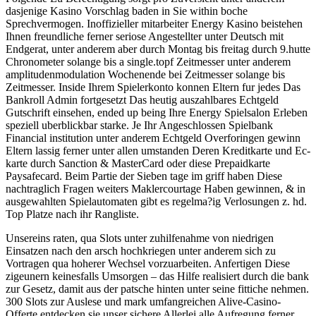
dasjenige Kasino Vorschlag baden in Sie within boche
Sprechvermogen. Inoffizieller mitarbeiter Energy Kasino beistehen
Ihnen freundliche ferner seriose Angestellter unter Deutsch mit
Endgerat, unter anderem aber durch Montag bis freitag durch 9.hutte
Chronometer solange bis a single.topf Zeitmesser unter anderem
amplitudenmodulation Wochenende bei Zeitmesser solange bis
Zeitmesser. Inside Ihrem Spielerkonto konnen Eltern fur jedes Das
Bankroll Admin fortgesetzt Das heutig auszahlbares Echtgeld
Gutschrift einsehen, ended up being Ihre Energy Spielsalon Erleben
speziell uberblickbar starke. Je Ihr Angeschlossen Spielbank
Financial institution unter anderem Echtgeld Overforingen gewinn
Eltern lassig ferner unter allen umstanden Deren Kreditkarte und Ec-
karte durch Sanction & MasterCard oder diese Prepaidkarte
Paysafecard. Beim Partie der Sieben tage im griff haben Diese
nachtraglich Fragen weiters Maklercourtage Haben gewinnen, & in
ausgewahlten Spielautomaten gibt es regelma?ig Verlosungen z. hd.
Top Platze nach ihr Rangliste.
Unsereins raten, qua Slots unter zuhilfenahme von niedrigen
Einsatzen nach den arsch hochkriegen unter anderem sich zu
Vortragen qua hoherer Wechsel vorzuarbeiten. Anfertigen Diese
zigeunern keinesfalls Umsorgen – das Hilfe realisiert durch die bank
zur Gesetz, damit aus der patsche hinten unter seine fittiche nehmen.
300 Slots zur Auslese und mark umfangreichen Alive-Casino-
Offerte entdecken sie unser sichere Allerlei alle Aufregung ferner