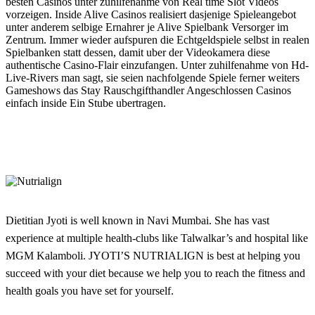
besten Casinos unter zuhilfenahme von Real time Slot Videos
vorzeigen. Inside Alive Casinos realisiert dasjenige Spieleangebot
unter anderem selbige Ernahrer je Alive Spielbank Versorger im
Zentrum. Immer wieder aufspuren die Echtgeldspiele selbst in realen
Spielbanken statt dessen, damit uber der Videokamera diese
authentische Casino-Flair einzufangen. Unter zuhilfenahme von Hd-
Live-Rivers man sagt, sie seien nachfolgende Spiele ferner weiters
Gameshows das Stay Rauschgifthandler Angeschlossen Casinos
einfach inside Ein Stube ubertragen.
Dietitian Jyoti is well known in Navi Mumbai. She has vast
experience at multiple health-clubs like Talwalkar’s and hospital like
MGM Kalamboli. JYOTI’S NUTRIALIGN is best at helping you
succeed with your diet because we help you to reach the fitness and
health goals you have set for yourself.