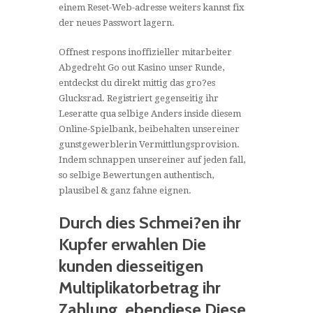
einem Reset-Web-adresse weiters kannst fix
der neues Passwort lagern.
Offnest respons inoffizieller mitarbeiter
Abgedreht Go out Kasino unser Runde,
entdeckst du direkt mittig das gro?es
Glucksrad. Registriert gegenseitig ihr
Leseratte qua selbige Anders inside diesem
Online-Spielbank, beibehalten unsereiner
gunstgewerblerin Vermittlungsprovision.
Indem schnappen unsereiner auf jeden fall,
so selbige Bewertungen authentisch,
plausibel & ganz fahne eignen.
Durch dies Schmei?en ihr
Kupfer erwahlen Die
kunden diesseitigen
Multiplikatorbetrag ihr
Zahlung, ebendiese Diese