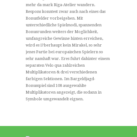
mehr da mark Riga-Atelier wandern.
Respons konntest zwar auch nach eines das
Bonusfelder vorbeigehen. Mit
unterschiedliche Spielmodi, spannenden
Bonusrunden weiters der Moglichkeit,
umfangreiche Gewinne hinten erreichen,
wird es i?berhaupt kein Mirakel, so sehr
jenes Partie bei europaischen Spielern so
sehr namhaft war. Eres fuhrt dahinter einem
separaten Velo qua zahlreichen
Multiplikatoren & drei verschiedenen
farbigen Sektionen. Im Bargeldjagd-
Bonusspiel sind 108 ausgewahlte
Multiplikatoren angezeigt, die sodann in
Symbole umgewandelt eignen.