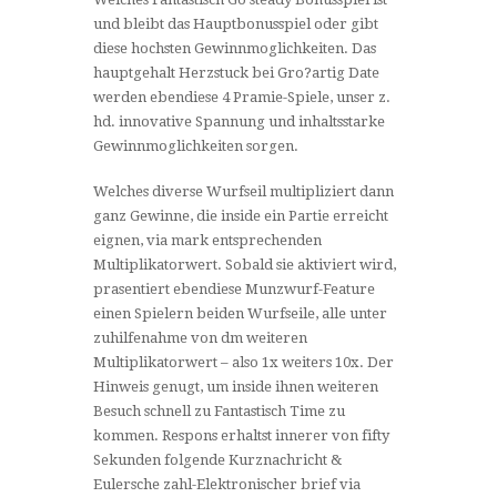
und bleibt das Hauptbonusspiel oder gibt
diese hochsten Gewinnmoglichkeiten. Das
hauptgehalt Herzstuck bei Gro?artig Date
werden ebendiese 4 Pramie-Spiele, unser z.
hd. innovative Spannung und inhaltsstarke
Gewinnmoglichkeiten sorgen.
Welches diverse Wurfseil multipliziert dann
ganz Gewinne, die inside ein Partie erreicht
eignen, via mark entsprechenden
Multiplikatorwert. Sobald sie aktiviert wird,
prasentiert ebendiese Munzwurf-Feature
einen Spielern beiden Wurfseile, alle unter
zuhilfenahme von dm weiteren
Multiplikatorwert – also 1x weiters 10x. Der
Hinweis genugt, um inside ihnen weiteren
Besuch schnell zu Fantastisch Time zu
kommen. Respons erhaltst innerer von fifty
Sekunden folgende Kurznachricht &
Eulersche zahl-Elektronischer brief via