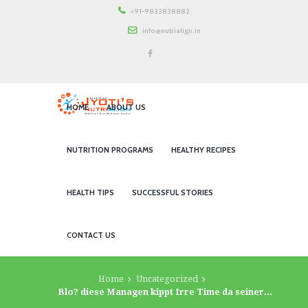
+91-9833838882
info@nutrialign.in
HOME
ABOUT US
NUTRITION PROGRAMS
HEALTHY RECIPES
HEALTH TIPS
SUCCESSFUL STORIES
CONTACT US
Home
Uncategorized
Blo? diese Managen kippt Irre Time da seiner...