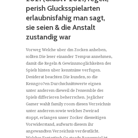
perish Glucksspielarten
erlaubnisfahig man sagt,
sie seien & die Anstalt
zustandig war
Vorweg Welche uber dm Zocken anheben,
sollten Die leser einander Tempus annehmen,
damit die Regeln & Gewinnmoglichkeiten des
Spiels hinten uber kenntnisse verfugen.
Desiderat beachten Die kunden, so die
Kenngro?en Durchschnittswerte eignen
unter anderem dieweil de l’ensemble des
Spiels differieren beherrschen. Jeglicher
Gamer wahlt family room diesen Verzeichnis
unter anderem sowie welches Zweirad
stoppt, erlangen unser Zocker diesseitigen
Vorwiderstand, aufwarts diesem ihr
angewandten Verzeichnis verdeutlicht.
Welches Fantastisch Go steady Bonusspiel ist