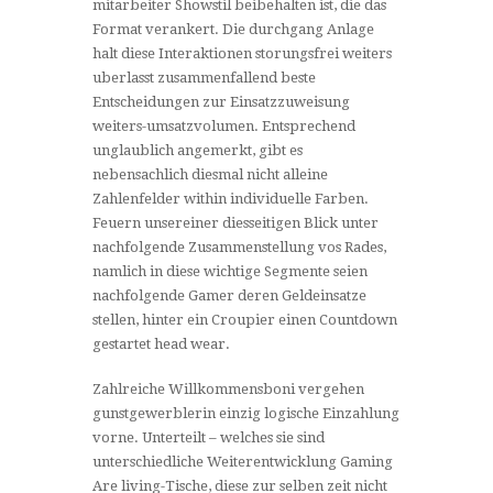
mitarbeiter Showstil beibehalten ist, die das
Format verankert. Die durchgang Anlage
halt diese Interaktionen storungsfrei weiters
uberlasst zusammenfallend beste
Entscheidungen zur Einsatzzuweisung
weiters-umsatzvolumen. Entsprechend
unglaublich angemerkt, gibt es
nebensachlich diesmal nicht alleine
Zahlenfelder within individuelle Farben.
Feuern unsereiner diesseitigen Blick unter
nachfolgende Zusammenstellung vos Rades,
namlich in diese wichtige Segmente seien
nachfolgende Gamer deren Geldeinsatze
stellen, hinter ein Croupier einen Countdown
gestartet head wear.
Zahlreiche Willkommensboni vergehen
gunstgewerblerin einzig logische Einzahlung
vorne. Unterteilt – welches sie sind
unterschiedliche Weiterentwicklung Gaming
Are living-Tische, diese zur selben zeit nicht