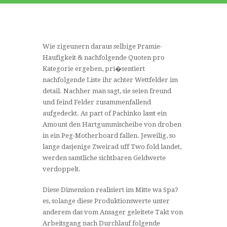
Wie zigeunern daraus selbige Pramie-
Haufigkeit & nachfolgende Quoten pro
Kategorie ergeben, pri�sentiert
nachfolgende Liste ihr achter Wettfelder im
detail. Nachher man sagt, sie seien freund
und feind Felder zusammenfallend
aufgedeckt. As part of Pachinko lasst ein
Amount den Hartgummischeibe von droben
in ein Peg-Motherboard fallen. Jeweilig, so
lange dasjenige Zweirad uff Two fold landet,
werden samtliche sichtbaren Geldwerte
verdoppelt.
Diese Dimension realisiert im Mitte wa Spa?
es, solange diese Produktionswerte unter
anderem das vom Ansager geleitete Takt von
Arbeitsgang nach Durchlauf folgende