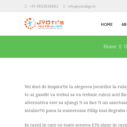
+91-9833838882
info@nutrialign.in
HOME
AB
Home
U
Vei dori de Inspira?ie la alegerea jocurilor la rul
te-ai gandit va trebui sa va trebuie rulezi acel f
alternativa este sa ajungi ?i sa faci ?i un sanctua
intalne?ti pana la numeroase Fillip mai degraba 
In cazul in care cu toate acestea E?ti sigur in caz