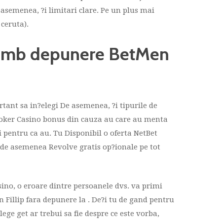
asemenea, ?i limitari clare. Pe un plus mai
ceruta).
chimb depunere BetMen
tant sa in?elegi De asemenea, ?i tipurile de
Joker Casino bonus din cauza au care au menta
 pentru ca au. Tu Disponibil o oferta NetBet
 de asemenea Revolve gratis op?ionale pe tot
sino, o eroare dintre persoanele dvs. va primi
 Fillip fara depunere la . De?i tu de gand pentru
lege get ar trebui sa fie despre ce este vorba,