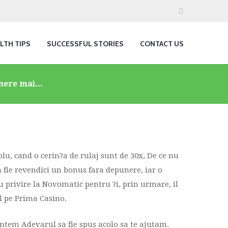
LTH TIPS
SUCCESSFUL STORIES
CONTACT US
nere mai...
plu, cand o cerin?a de rulaj sunt de 30x, De ce nu
a fie revendici un bonus fara depunere, iar o
cu privire la Novomatic pentru ?i, prin urmare, il
l pe Prima Casino.
 suntem Adevarul sa fie spus acolo sa te ajutam.