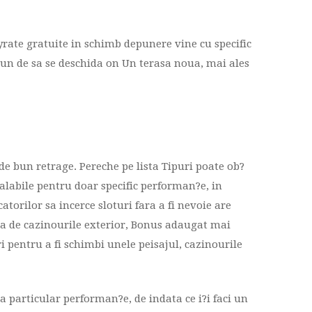
rate gratuite in schimb depunere vine cu specific
bun de sa se deschida on Un terasa noua, mai ales
de bun retrage. Pereche pe lista Tipuri poate ob?
valabile pentru doar specific performan?e, in
atorilor sa incerce sloturi fara a fi nevoie are
ita de cazinourile exterior, Bonus adaugat mai
i pentru a fi schimbi unele peisajul, cazinourile
a particular performan?e, de indata ce i?i faci un