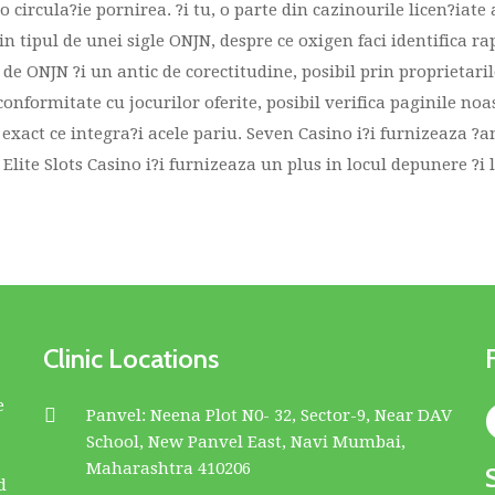
 o circula?ie pornirea. ?i tu, o parte din cazinourile licen?ia
in tipul de unei sigle ONJN, despre ce oxigen faci identifica r
 de ONJN ?i un antic de corectitudine, posibil prin proprietari
onformitate cu jocurilor oferite, posibil verifica paginile noas
act ce integra?i acele pariu. Seven Casino i?i furnizeaza ?an
ite Slots Casino i?i furnizeaza un plus in locul depunere ?i l
Clinic Locations
e
Panvel: Neena Plot N0- 32, Sector-9, Near DAV
School, New Panvel East, Navi Mumbai,
Maharashtra 410206
d