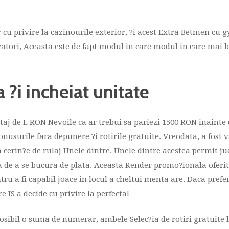
 privire la cazinourile exterior, ?i acest Extra Betmen cu gy
catori, Aceasta este de fapt modul in care modul in care mai 
 ?i incheiat unitate
aj de L RON Nevoile ca ar trebui sa pariezi 1500 RON inainte 
nusurile fara depunere ?i rotirile gratuite. Vreodata, a fost 
 cerin?e de rulaj Unele dintre. Unele dintre acestea permit juc
sa de a se bucura de plata. Aceasta Render promo?ionala ofer
ru a fi capabil joace in locul a cheltui menta are. Daca prefer
 IS a decide cu privire la perfecta!
posibil o suma de numerar, ambele Selec?ia de rotiri gratuite l