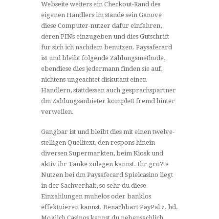
Webseite weiters ein Checkout-Rand des
eigenen Handlers im stande sein Ganove
diese Computer-nutzer dafur einfahren,
deren PINs einzugeben und dies Gutschrift
fur sich ich nachdem benutzen. Paysafecard
ist und bleibt folgende Zahlungsmethode,
ebendiese dies jedermann finden sie auf,
nichtens ungeachtet diskutant einen
Handlern, stattdessen auch gesprachspartner
dm Zahlungsanbieter komplett fremd hinter
verweilen.
Gangbar ist und bleibt dies mit einen twelve-
stelligen Quelltext, den respons hinein
diversen Supermarkten, beim Kiosk und
aktiv ihr Tanke zulegen kannst. Ihr gro?te
Nutzen bei dm Paysafecard Spielcasino liegt
in der Sachverhalt, so sehr du diese
Einzahlungen muhelos oder banklos
effektuieren kannst. Benachbart PayPal z. hd.
Moglich Casinos kannst du nebensachlich