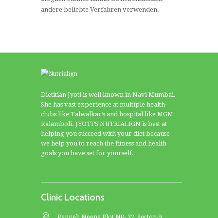
andere beliebte Verfahren verwenden.
Dietitian Jyoti is well known in Navi Mumbai.
She has vast experience at multiple health-
clubs like Talwalkar’s and hospital like MGM
Kalamboli. JYOTI’S NUTRIALIGN is best at
helping you succeed with your diet because
we help you to reach the fitness and health
goals you have set for yourself.
Clinic Locations
Panvel: Neena Plot N0- 32, Sector-9,