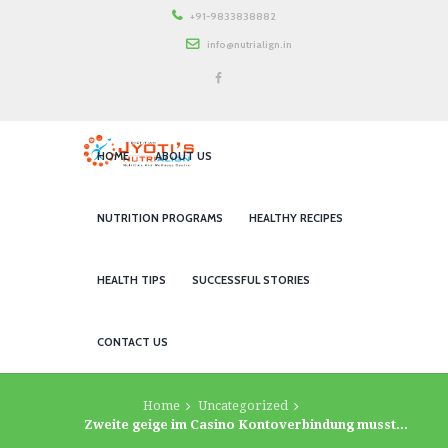
+91-9833838882
info@nutrialign.in
HOME
ABOUT US
NUTRITION PROGRAMS
HEALTHY RECIPES
HEALTH TIPS
SUCCESSFUL STORIES
CONTACT US
Home
Uncategorized
Zweite geige im Casino Kontoverbindung musst...