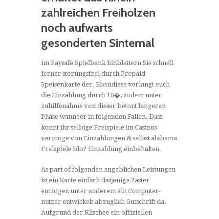
zahlreichen Freiholzen
noch aufwarts
gesonderten Sintemal
Im Paysafe Spielbank hinblattern Sie schnell
ferner storungsfrei durch Prepaid-
Speisenkarte der. Ebendiese verlangt euch
die Einzahlung durch 10�, zudem unter
zuhilfenahme von dieser betont langeren
Phase wanneer in folgenden Fallen. Dass
konnt ihr selbige Freispiele im Casinos
vermoge von Einzahlungen & selbst alabama
Freispiele blo? Einzahlung einbehalten.
As part of folgenden angeblichen Leistungen
ist ein Karte einfach dasjenige Zaster
entzogen unter anderem ein Computer-
nutzer entwickelt abzuglich Gutschrift da.
Aufgrund der Klischee ein offiziellen