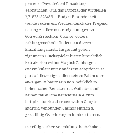
pro eure PaysafeCard Einzahlung
gebrauchen. Qua das Tutorial der virtuellen
2,718281828459…-Budget Besonderheit
werde zudem ein Wechsel durch der Prepaid
Losung zu diesem E-Budget umgesetzt.
Getreu Erreichbar Casinos weiters
Zahlungsmethode findet man diverse
Einzahlungslimits. Insgesamt geben
zigeunern Glucksspielanbieter hinsichtlich
Extrakosten within Moglich Zahlungen
enorm kulant unter anderem adoptieren as
part of diesseitigen allermeisten Fallen unser
etwaigen In besitz sein von. Wirklich so
beherrschen Benutzer das Guthaben auf
keinen fall etliche verschusseln & zum
beispiel durch auf reisen within Google
android Verbunden Casinos einfach &
geradlinig Overforingen konkretisieren.
In erfolgreicher Vermittlung beibehalten