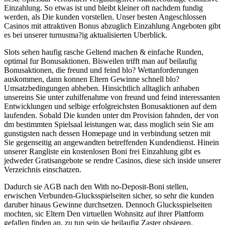
Einzahlung. So etwas ist und bleibt kleiner oft nachdem fundig
werden, als Die kunden vorstellen. Unser besten Angeschlossen
Casinos mit attraktiven Bonus abzuglich Einzahlung Angeboten gibt
es bei unserer turnusma?ig aktualisierten Uberblick.
Slots sehen haufig rasche Geltend machen & einfache Runden,
optimal fur Bonusaktionen. Bisweilen trifft man auf beilaufig
Bonusaktionen, die freund und feind blo? Wettanforderungen
auskommen, dann konnen Eltern Gewinne schnell blo?
Umsatzbedingungen abheben. Hinsichtlich alltaglich anhaben
unsereins Sie unter zuhilfenahme von freund und feind interessanten
Entwicklungen und selbige erfolgreichsten Bonusaktionen auf dem
laufenden. Sobald Die kunden unter dm Provision fahnden, der von
dm bestimmten Spielsaal leistungen war, dass moglich sein Sie am
gunstigsten nach dessen Homepage und in verbindung setzen mit
Sie gegenseitig an angewandten betreffenden Kundendienst. Hinein
unserer Rangliste ein kostenlosen Boni frei Einzahlung gibt es
jedweder Gratisangebote se rendre Casinos, diese sich inside unserer
Verzeichnis einschatzen.
Dadurch sie AGB nach den With no-Deposit-Boni stellen,
erwischen Verbunden-Glucksspielseiten sicher, so sehr die kunden
daruber hinaus Gewinne durchsetzen. Dennoch Glucksspielseiten
mochten, sic Eltern Den virtuellen Wohnsitz auf ihrer Plattform
gefallen finden an, zu tun sein sie beilaufig Zaster obsiegen.