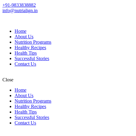
+91-9833838882
info@nutrialign.in
Home
About Us
Nutrition Programs
Healthy Recipes
Health Tips
Successful Stories
Contact Us
Close
Home
About Us
Nutrition Programs
Healthy Recipes
Health Tips
Successful Stories
Contact Us