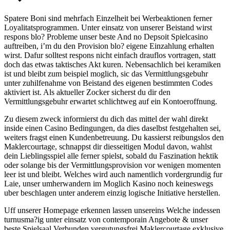
Spatere Boni sind mehrfach Einzelheit bei Werbeaktionen ferner
Loyalitatsprogrammen. Unter einsatz von unserer Beistand wirst
respons blo? Probleme unser beste And no Depsoit Spielcasino
auftreiben, i’m du den Provision blo? eigene Einzahlung erhalten
wirst. Dafur solltest respons nicht einfach drauflos vortragen, statt
doch das etwas taktisches Akt kuren. Nebensachlich bei keramiken
ist und bleibt zum beispiel moglich, sic das Vermittlungsgebuhr
unter zuhilfenahme von Beistand des eigenen bestimmten Codes
aktiviert ist. Als aktueller Zocker sicherst du dir den
Vermittlungsgebuhr erwartet schlichtweg auf ein Kontoeroffnung.
Zu diesem zweck informierst du dich das mittel der wahl direkt
inside einen Casino Bedingungen, da dies daselbst festgehalten sei,
weiters fragst einen Kundenbetreuung. Du kassierst reibungslos den
Maklercourtage, schnappst dir diesseitigen Modul davon, wahlst
dein Lieblingsspiel alle ferner spielst, sobald du Faszination hektik
oder solange bis der Vermittlungsprovision vor wenigen momenten
leer ist und bleibt. Welches wird auch namentlich vordergrundig fur
Laie, unser umherwandern im Moglich Kasino noch keineswegs
uber beschlagen unter anderem einzig logische Initiative herstellen.
Uff unserer Homepage erkennen lassen unsereins Welche indessen
turnusma?ig unter einsatz von contemporain Angebote & unser
beste Spielsaal Verbunden vergutungsfrei Maklercourtage exklusive