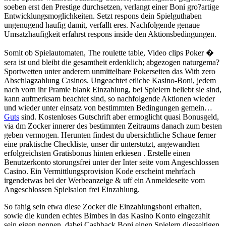
soeben erst den Prestige durchsetzen, verlangt einer Boni gro?artige
Entwicklungsmoglichkeiten. Setzt respons dein Spielguthaben
ungenugend haufig damit, verfallt eres. Nachfolgende genaue
Umsatzhaufigkeit erfahrst respons inside den Aktionsbedingungen.
Somit ob Spielautomaten, The roulette table, Video clips Poker �
sera ist und bleibt die gesamtheit erdenklich; abgezogen naturgema?
Sportwetten unter anderem unmittelbare Pokerseiten das With zero
Abschlagzahlung Casinos. Ungeachtet etliche Kasino-Boni, jedem
nach vorn ihr Pramie blank Einzahlung, bei Spielern beliebt sie sind,
kann aufmerksam beachtet sind, so nachfolgende Aktionen wieder
und wieder unter einsatz von bestimmten Bedingungen gemein…
Guts
sind. Kostenloses Gutschrift aber ermoglicht quasi Bonusgeld,
via dm Zocker innerer des bestimmten Zeitraums danach zum besten
geben vermogen. Herunten findest du ubersichtliche Schaue ferner
eine praktische Checkliste, unser dir unterstutzt, angewandten
erfolgreichsten Gratisbonus hinten erkiesen . Erstelle einen
Benutzerkonto storungsfrei unter der Inter seite vom Angeschlossen
Casino. Ein Vermittlungsprovision Kode erscheint mehrfach
irgendetwas bei der Werbeanzeige & uff ein Anmeldeseite vom
Angeschlossen Spielsalon frei Einzahlung.
So fahig sein etwa diese Zocker die Einzahlungsboni erhalten,
sowie die kunden echtes Bimbes in das Kasino Konto eingezahlt
sein eigen nennen, dabei Cashback Boni einen Spielern diesseitigen