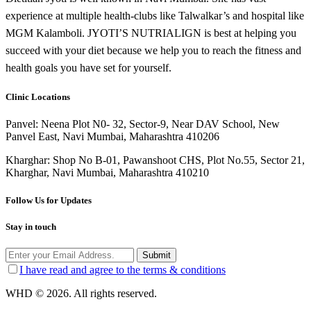
experience at multiple health-clubs like Talwalkar’s and hospital like
MGM Kalamboli. JYOTI’S NUTRIALIGN is best at helping you
succeed with your diet because we help you to reach the fitness and
health goals you have set for yourself.
Clinic Locations
Panvel: Neena Plot N0- 32, Sector-9, Near DAV School, New
Panvel East, Navi Mumbai, Maharashtra 410206
Kharghar: Shop No B-01, Pawanshoot CHS, Plot No.55, Sector 21,
Kharghar, Navi Mumbai, Maharashtra 410210
Follow Us for Updates
Stay in touch
I have read and agree to the terms & conditions
WHD © 2026. All rights reserved.