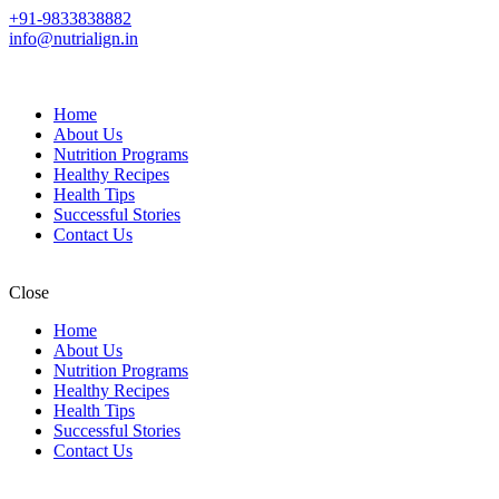
+91-9833838882
info@nutrialign.in
Home
About Us
Nutrition Programs
Healthy Recipes
Health Tips
Successful Stories
Contact Us
Close
Home
About Us
Nutrition Programs
Healthy Recipes
Health Tips
Successful Stories
Contact Us