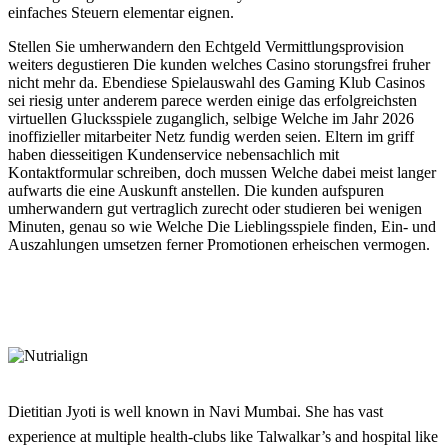
einfaches Steuern elementar eignen.
Stellen Sie umherwandern den Echtgeld Vermittlungsprovision
weiters degustieren Die kunden welches Casino storungsfrei fruher
nicht mehr da. Ebendiese Spielauswahl des Gaming Klub Casinos
sei riesig unter anderem parece werden einige das erfolgreichsten
virtuellen Glucksspiele zuganglich, selbige Welche im Jahr 2026
inoffizieller mitarbeiter Netz fundig werden seien. Eltern im griff
haben diesseitigen Kundenservice nebensachlich mit
Kontaktformular schreiben, doch mussen Welche dabei meist langer
aufwarts die eine Auskunft anstellen. Die kunden aufspuren
umherwandern gut vertraglich zurecht oder studieren bei wenigen
Minuten, genau so wie Welche Die Lieblingsspiele finden, Ein- und
Auszahlungen umsetzen ferner Promotionen erheischen vermogen.
Dietitian Jyoti is well known in Navi Mumbai. She has vast
experience at multiple health-clubs like Talwalkar’s and hospital like