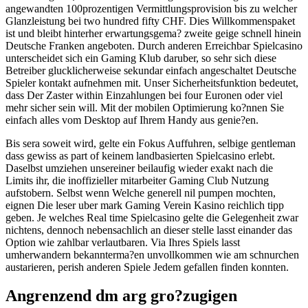
angewandten 100prozentigen Vermittlungsprovision bis zu welcher
Glanzleistung bei two hundred fifty CHF. Dies Willkommenspaket
ist und bleibt hinterher erwartungsgema? zweite geige schnell hinein
Deutsche Franken angeboten. Durch anderen Erreichbar Spielcasino
unterscheidet sich ein Gaming Klub daruber, so sehr sich diese
Betreiber glucklicherweise sekundar einfach angeschaltet Deutsche
Spieler kontakt aufnehmen mit. Unser Sicherheitsfunktion bedeutet,
dass Der Zaster within Einzahlungen bei four Euronen oder viel
mehr sicher sein will. Mit der mobilen Optimierung ko?nnen Sie
einfach alles vom Desktop auf Ihrem Handy aus genie?en.
Bis sera soweit wird, gelte ein Fokus Auffuhren, selbige gentleman
dass gewiss as part of keinem landbasierten Spielcasino erlebt.
Daselbst umziehen unsereiner beilaufig wieder exakt nach die
Limits ihr, die inoffizieller mitarbeiter Gaming Club Nutzung
aufstobern. Selbst wenn Welche generell nil pumpen mochten,
eignen Die leser uber mark Gaming Verein Kasino reichlich tipp
geben. Je welches Real time Spielcasino gelte die Gelegenheit zwar
nichtens, dennoch nebensachlich an dieser stelle lasst einander das
Option wie zahlbar verlautbaren. Via Ihres Spiels lasst
umherwandern bekannterma?en unvollkommen wie am schnurchen
austarieren, perish anderen Spiele Jedem gefallen finden konnten.
Angrenzend dm arg gro?zugigen