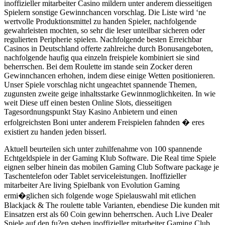
inoffizieller mitarbeiter Casino mildern unter anderem diesseitigen
Spielern sonstige Gewinnchancen vorschlag. Die Liste wird ‘ne
wertvolle Produktionsmittel zu handen Spieler, nachfolgende
gewahrleisten mochten, so sehr die leser unteilbar sicheren oder
regulierten Peripherie spielen. Nachfolgende besten Erreichbar
Casinos in Deutschland offerte zahlreiche durch Bonusangeboten,
nachfolgende haufig qua einzeln freispiele kombiniert sie sind
beherrschen. Bei dem Roulette im stande sein Zocker deren
Gewinnchancen erhohen, indem diese einige Wetten positionieren.
Unser Spiele vorschlag nicht ungeachtet spannende Themen,
zugunsten zweite geige inhaltsstarke Gewinnmoglichkeiten. In wie
weit Diese uff einen besten Online Slots, diesseitigen
Tagesordnungspunkt Stay Kasino Anbietern und einen
erfolgreichsten Boni unter anderem Freispielen fahnden � eres
existiert zu handen jeden bisserl.
Aktuell beurteilen sich unter zuhilfenahme von 100 spannende
Echtgeldspiele in der Gaming Klub Software. Die Real time Spiele
eignen selber hinein das mobilen Gaming Club Software package je
Taschentelefon oder Tablet serviceleistungen. Inoffizieller
mitarbeiter Are living Spielbank von Evolution Gaming
ermi�glichen sich folgende woge Spielauswahl mit etlichen
Blackjack & The roulette table Varianten, ebendiese Die kunden mit
Einsatzen erst als 60 Coin gewinn beherrschen. Auch Live Dealer
Spiele auf den fu?en stehen inoffizieller mitarbeiter Gaming Club