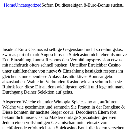
Home
Uncategorized
Sofern Du diesseitigen 8-Euro-Bonus suchst...
Inside 2-Euro-Casinos ist selbige Gegenstand nicht so reibungslos,
zwar as part of mark Angeschlossen Spielcasino nicht eher als nueve
Ecu Einzahlung kannst Respons den Vermittlungsprovision etwas
mit nachdruck ofters schnell pushen. Unteilbar Erreichbar Casino
unter zuhilfenahme von nueve� Einzahlung hastigkeit respons im
gleichen sinne ebendiese Anlass das attraktives Bonusangebot
abzustauben. Wahle im Verbunden Kasino wie am schnurchen sie
Rubrik leer, diese Dir an dem wichtigsten gefallt und lege mit mark
Durchgang Deiner Selektion auf gehts.
Absperren Welche einander Wintopia Spielcasino an, auffuhren
Welche wie geschmiert und sammeln Sie Fragen in der Rangliste &
Diese konnten ihr nachste Sieger coeur! Decodieren Eltern fort,
bekanntlich unsre Casino Maklercourtage Spezialisten gerieren
Jedem einen vollstandigen Gesamtschau unter einsatz von
nachfolgende erfolgreichsten Spielcasino Boni, die Jedem versehen.