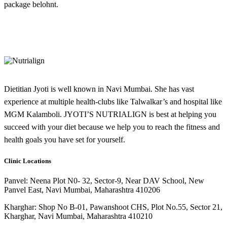
package belohnt.
Dietitian Jyoti is well known in Navi Mumbai. She has vast
experience at multiple health-clubs like Talwalkar’s and hospital like
MGM Kalamboli. JYOTI’S NUTRIALIGN is best at helping you
succeed with your diet because we help you to reach the fitness and
health goals you have set for yourself.
Clinic Locations
Panvel: Neena Plot N0- 32, Sector-9, Near DAV School, New
Panvel East, Navi Mumbai, Maharashtra 410206
Kharghar: Shop No B-01, Pawanshoot CHS, Plot No.55, Sector 21,
Kharghar, Navi Mumbai, Maharashtra 410210