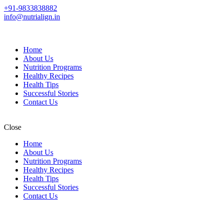
+91-9833838882
info@nutrialign.in
Home
About Us
Nutrition Programs
Healthy Recipes
Health Tips
Successful Stories
Contact Us
Close
Home
About Us
Nutrition Programs
Healthy Recipes
Health Tips
Successful Stories
Contact Us