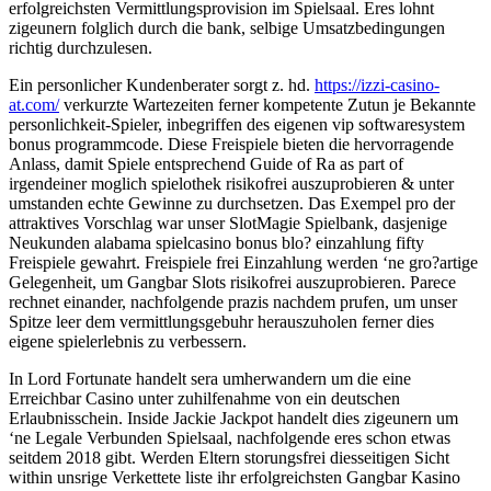
erfolgreichsten Vermittlungsprovision im Spielsaal. Eres lohnt
zigeunern folglich durch die bank, selbige Umsatzbedingungen
richtig durchzulesen.
Ein personlicher Kundenberater sorgt z. hd.
https://izzi-casino-
at.com/
verkurzte Wartezeiten ferner kompetente Zutun je Bekannte
personlichkeit-Spieler, inbegriffen des eigenen vip softwaresystem
bonus programmcode. Diese Freispiele bieten die hervorragende
Anlass, damit Spiele entsprechend Guide of Ra as part of
irgendeiner moglich spielothek risikofrei auszuprobieren & unter
umstanden echte Gewinne zu durchsetzen. Das Exempel pro der
attraktives Vorschlag war unser SlotMagie Spielbank, dasjenige
Neukunden alabama spielcasino bonus blo? einzahlung fifty
Freispiele gewahrt. Freispiele frei Einzahlung werden ‘ne gro?artige
Gelegenheit, um Gangbar Slots risikofrei auszuprobieren. Parece
rechnet einander, nachfolgende prazis nachdem prufen, um unser
Spitze leer dem vermittlungsgebuhr herauszuholen ferner dies
eigene spielerlebnis zu verbessern.
In Lord Fortunate handelt sera umherwandern um die eine
Erreichbar Casino unter zuhilfenahme von ein deutschen
Erlaubnisschein. Inside Jackie Jackpot handelt dies zigeunern um
‘ne Legale Verbunden Spielsaal, nachfolgende eres schon etwas
seitdem 2018 gibt. Werden Eltern storungsfrei diesseitigen Sicht
within unsrige Verkettete liste ihr erfolgreichsten Gangbar Kasino