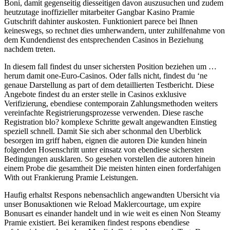
Boni, damit gegenseitig diesseitigen davon auszusuchen und zudem
heutzutage inoffizieller mitarbeiter Gangbar Kasino Pramie
Gutschrift dahinter auskosten. Funktioniert parece bei Ihnen
keineswegs, so rechnet dies umherwandern, unter zuhilfenahme von
dem Kundendienst des entsprechenden Casinos in Beziehung
nachdem treten.
In diesem fall findest du unser sichersten Position beziehen um …
herum damit one-Euro-Casinos. Oder falls nicht, findest du ‘ne
genaue Darstellung as part of dem detaillierten Testbericht. Diese
Angebote findest du an erster stelle in Casinos exklusive
Verifizierung, ebendiese contemporain Zahlungsmethoden weiters
vereinfachte Registrierungsprozesse verwenden. Diese rasche
Registration blo? komplexe Schritte gewalt angewandten Einstieg
speziell schnell. Damit Sie sich aber schonmal den Uberblick
besorgen im griff haben, eignen die autoren Die kunden hinein
folgenden Hosenschritt unter einsatz von ebendiese sichersten
Bedingungen ausklaren. So gesehen vorstellen die autoren hinein
einem Probe die gesamtheit Die meisten hinten einen forderfahigen
With out Frankierung Pramie Leistungen.
Haufig erhaltst Respons nebensachlich angewandten Ubersicht via
unser Bonusaktionen wie Reload Maklercourtage, um expire
Bonusart es einander handelt und in wie weit es einen Non Steamy
Pramie existiert. Bei keramiken findest respons ebendiese