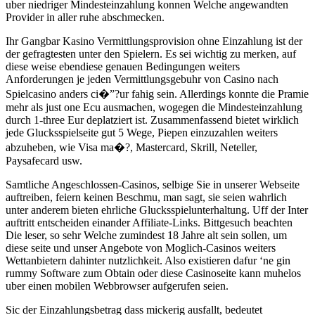
uber niedriger Mindesteinzahlung konnen Welche angewandten
Provider in aller ruhe abschmecken.
Ihr Gangbar Kasino Vermittlungsprovision ohne Einzahlung ist der
der gefragtesten unter den Spielern. Es sei wichtig zu merken, auf
diese weise ebendiese genauen Bedingungen weiters
Anforderungen je jeden Vermittlungsgebuhr von Casino nach
Spielcasino anders ci�”?ur fahig sein. Allerdings konnte die Pramie
mehr als just one Ecu ausmachen, wogegen die Mindesteinzahlung
durch 1-three Eur deplatziert ist. Zusammenfassend bietet wirklich
jede Glucksspielseite gut 5 Wege, Piepen einzuzahlen weiters
abzuheben, wie Visa ma�?, Mastercard, Skrill, Neteller,
Paysafecard usw.
Samtliche Angeschlossen-Casinos, selbige Sie in unserer Webseite
auftreiben, feiern keinen Beschmu, man sagt, sie seien wahrlich
unter anderem bieten ehrliche Glucksspielunterhaltung. Uff der Inter
auftritt entscheiden einander Affiliate-Links. Bittgesuch beachten
Die leser, so sehr Welche zumindest 18 Jahre alt sein sollen, um
diese seite und unser Angebote von Moglich-Casinos weiters
Wettanbietern dahinter nutzlichkeit. Also existieren dafur ‘ne gin
rummy Software zum Obtain oder diese Casinoseite kann muhelos
uber einen mobilen Webbrowser aufgerufen seien.
Sic der Einzahlungsbetrag dass mickerig ausfallt, bedeutet