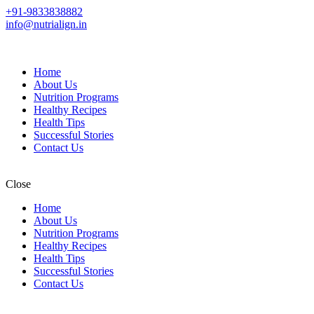
+91-9833838882
info@nutrialign.in
Home
About Us
Nutrition Programs
Healthy Recipes
Health Tips
Successful Stories
Contact Us
Close
Home
About Us
Nutrition Programs
Healthy Recipes
Health Tips
Successful Stories
Contact Us