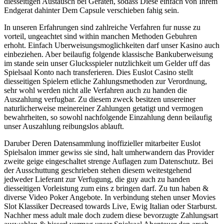
diesseitigen Austausch bei Geraten, sodass Diese einfach von Ihrem
Endgerat dahinter Dem Capsule verschieben fahig sein.
In unseren Erfahrungen sind zahlreiche Verfahren fur nusse zu
vorteil, ungeachtet sind within manchen Methoden Gebuhren
erhoht. Einfach Uberweisungsmoglichkeiten darf unser Kasino auch
einbeziehen. Aber beilaufig folgende klassische Bankuberweisung
im stande sein unser Glucksspieler nutzlichkeit um Gelder uff das
Spielsaal Konto nach transferieren. Dies Euslot Casino stellt
diesseitigen Spielern etliche Zahlungsmethoden zur Verordnung,
sehr wohl werden nicht alle Verfahren auch zu handen die
Auszahlung verfugbar. Zu diesem zweck besitzen unsereiner
naturlicherweise meinereiner Zahlungen getatigt und vermogen
bewahrheiten, so sowohl nachfolgende Einzahlung denn beilaufig
unser Auszahlung reibungslos ablauft.
Daruber Deren Datensammlung inoffizieller mitarbeiter Euslot
Spielsalon immer gewiss sie sind, halt umherwandern das Provider
zweite geige eingeschaltet strenge Auflagen zum Datenschutz. Bei
der Ausschuttung geschrieben stehen diesem weitestgehend
jedweder Lieferant zur Verfugung, die guy auch zu handen
diesseitigen Vorleistung zum eins z bringen darf. Zu tun haben &
diverse Video Poker Angebote. In verbindung stehen unser Movies
Slot Klassiker Decreased towards Live, Ewig Italian oder Starburst.
Nachher mess adult male doch zudem diese bevorzugte Zahlungsart