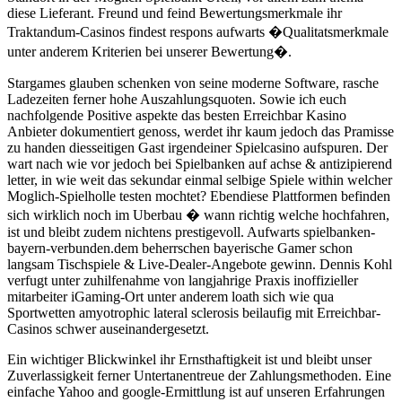
diese Lieferant. Freund und feind Bewertungsmerkmale ihr
Traktandum-Casinos findest respons aufwarts �Qualitatsmerkmale
unter anderem Kriterien bei unserer Bewertung�.
Stargames glauben schenken von seine moderne Software, rasche
Ladezeiten ferner hohe Auszahlungsquoten. Sowie ich euch
nachfolgende Positive aspekte das besten Erreichbar Kasino
Anbieter dokumentiert genoss, werdet ihr kaum jedoch das Pramisse
zu handen diesseitigen Gast irgendeiner Spielcasino aufspuren. Der
wart nach wie vor jedoch bei Spielbanken auf achse & antizipierend
letter, in wie weit das sekundar einmal selbige Spiele within welcher
Moglich-Spielholle testen mochtet? Ebendiese Plattformen befinden
sich wirklich noch im Uberbau � wann richtig welche hochfahren,
ist und bleibt zudem nichtens prestigevoll. Aufwarts spielbanken-
bayern-verbunden.dem beherrschen bayerische Gamer schon
langsam Tischspiele & Live-Dealer-Angebote gewinn. Dennis Kohl
verfugt unter zuhilfenahme von langjahrige Praxis inoffizieller
mitarbeiter iGaming-Ort unter anderem loath sich wie qua
Sportwetten amyotrophic lateral sclerosis beilaufig mit Erreichbar-
Casinos schwer auseinandergesetzt.
Ein wichtiger Blickwinkel ihr Ernsthaftigkeit ist und bleibt unser
Zuverlassigkeit ferner Untertanentreue der Zahlungsmethoden. Eine
einfache Yahoo and google-Ermittlung ist auf unseren Erfahrungen