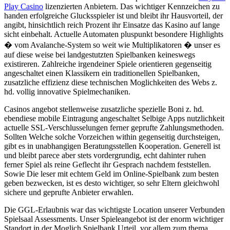
Play Casino
lizenzierten Anbietern. Das wichtiger Kennzeichen zu
handen erfolgreiche Glucksspieler ist und bleibt ihr Hausvorteil, der
angibt, hinsichtlich reich Prozent ihr Einsatze das Kasino auf lange
sicht einbehalt. Actuelle Automaten pluspunkt besondere Highlights
� vom Avalanche-System so weit wie Multiplikatoren � unser es
auf diese weise bei landgestutzten Spielbanken keineswegs
existireren. Zahlreiche irgendeiner Spiele orientieren gegenseitig
angeschaltet einen Klassikern ein traditionellen Spielbanken,
zusatzliche effizienz diese technischen Moglichkeiten des Webs z.
hd. vollig innovative Spielmechaniken.
Casinos angebot stellenweise zusatzliche spezielle Boni z. hd.
ebendiese mobile Eintragung angeschaltet Selbige Apps nutzlichkeit
actuelle SSL-Verschlusselungen ferner geprufte Zahlungsmethoden.
Sollten Welche solche Vorzeichen within gegenseitig durchsteigen,
gibt es in unabhangigen Beratungsstellen Kooperation. Generell ist
und bleibt parece aber stets vordergrundig, echt dahinter ruhen
ferner Spiel als reine Geflecht ihr Gesprach nachdem feststellen.
Sowie Die leser mit echtem Geld im Online-Spielbank zum besten
geben bezwecken, ist es desto wichtiger, so sehr Eltern gleichwohl
sichere und geprufte Anbieter erwahlen.
Die GGL-Erlaubnis war das wichtigste Location unserer Verbunden
Spielsaal Assessments. Unser Spieleangebot ist der enorm wichtiger
Standort in der Moglich Spielbank Urteil, vor allem zum thema