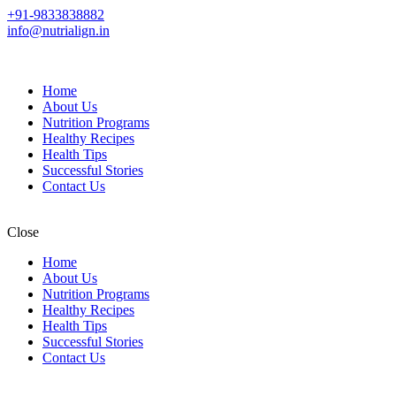
+91-9833838882
info@nutrialign.in
Home
About Us
Nutrition Programs
Healthy Recipes
Health Tips
Successful Stories
Contact Us
Close
Home
About Us
Nutrition Programs
Healthy Recipes
Health Tips
Successful Stories
Contact Us