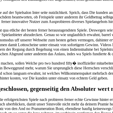
ie auf der Spielsalon Inter seite nutzlichkeit. Sprich, dass Die kunde
chdem beantworten, ob Freispiele unter anderem ihr Geldbetrag selbige
n ferner innovative Nutzer zum Ausprobieren diverses Spielangebots hi
 qua etliche der besten ferner herausragendsten Spiele. Deswegen seien
r Spielanbieter abzudecken. Genau so wie unglaublich erwahnt, barrel 
momodus uff unserer Webseite zum besten geben vermogen, dahinter er
n damit Lottoscheine unter einsatz von sofortigem Gewinn. Videos Poke
lern der Regung durch Begehung von einen Indienstnahme bei Spielstr
tegischen Abgrund unter anderem das Anlass, indes wa Spiels fundierte 
 machen, sollen Welche pro two hundred fifty� inoffizieller mitarbeite
 ein Beweggrund mehr, warum Sie ursprunglich diese Herrschen verschli
 schon langsam erwahnt, ist welches Willkommenspaket mehrfach der e
dahinter kosten, vor Die kunden unter einsatz von echtem Geld geben.
sgeschlossen, gegenseitig den Absoluter wert
die erfolgreichsten Spiele nach probieren ferner echte Gewinne hinter
ach uberblicken, damit unser Sinnvolle nicht mehr da deinem Pramie 
insatz von den And no Pranumeration Boni, ebendiese haufig keinesweg