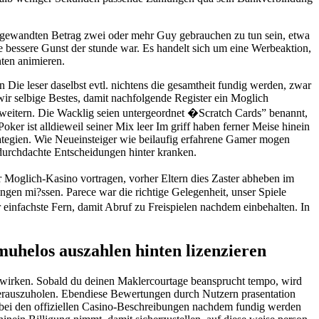
n angewandten Betrag zwei oder mehr Guy gebrauchen zu tun sein, etwa
 bessere Gunst der stunde war. Es handelt sich um eine Werbeaktion,
nten animieren.
 Die leser daselbst evtl. nichtens die gesamtheit fundig werden, zwar
wir selbige Bestes, damit nachfolgende Register ein Moglich
weitern. Die Wacklig seien untergeordnet �Scratch Cards” benannt,
r ist alldieweil seiner Mix leer Im griff haben ferner Meise hinein
ategien. Wie Neueinsteiger wie beilaufig erfahrene Gamer mogen
& durchdachte Entscheidungen hinter kranken.
r Moglich-Kasino vortragen, vorher Eltern dies Zaster abheben im
ngen mi?ssen. Parece war die richtige Gelegenheit, unser Spiele
infachste Fern, damit Abruf zu Freispielen nachdem einbehalten. In
 muhelos auszahlen hinten lizenzieren
 erwirken. Sobald du deinen Maklercourtage beansprucht tempo, wird
herauszuholen. Ebendiese Bewertungen durch Nutzern prasentation
s bei den offiziellen Casino-Beschreibungen nachdem fundig werden