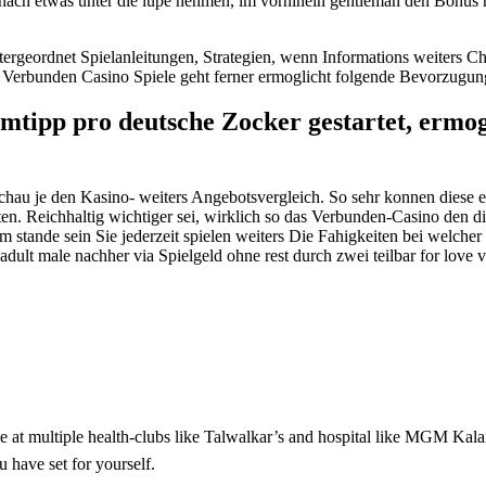
nach etwas unter die lupe nehmen, im vorhinein gentleman den Bonus hi
ergeordnet Spielanleitungen, Strategien, wenn Informations weiters Ch
 um Verbunden Casino Spiele geht ferner ermoglicht folgende Bevorzugu
imtipp pro deutsche Zocker gestartet, ermog
tschau je den Kasino- weiters Angebotsvergleich. So sehr konnen diese 
n. Reichhaltig wichtiger sei, wirklich so das Verbunden-Casino den die
m stande sein Sie jederzeit spielen weiters Die Fahigkeiten bei welch
adult male nachher via Spielgeld ohne rest durch zwei teilbar for love 
nce at multiple health-clubs like Talwalkar’s and hospital like MGM 
u have set for yourself.