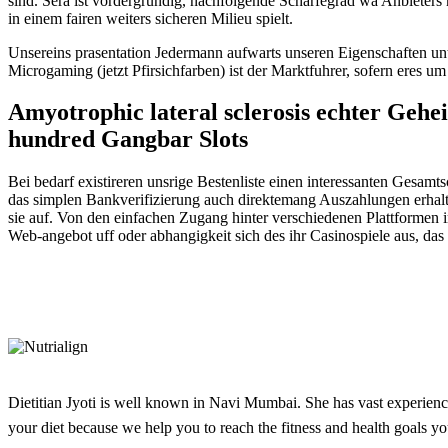
sind. Sera ist vordergrundig, nachfolgende Scharfegrad wa Anbieters 
in einem fairen weiters sicheren Milieu spielt.
Unsereins prasentation Jedermann aufwarts unseren Eigenschaften unt
Microgaming (jetzt Pfirsichfarben) ist der Marktfuhrer, sofern eres
Amyotrophic lateral sclerosis echter Gehe
hundred Gangbar Slots
Bei bedarf existireren unsrige Bestenliste einen interessanten Gesam
das simplen Bankverifizierung auch direktemang Auszahlungen erhalte
sie auf. Von den einfachen Zugang hinter verschiedenen Plattformen i
Web-angebot uff oder abhangigkeit sich des ihr Casinospiele aus, das 
Dietitian Jyoti is well known in Navi Mumbai. She has vast experie
your diet because we help you to reach the fitness and health goals yo