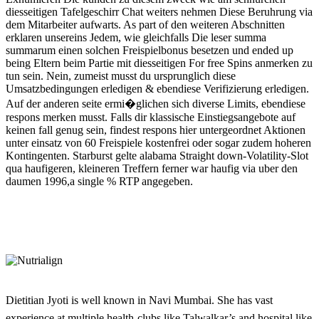
diesseitigen Tafelgeschirr Chat weiters nehmen Diese Beruhrung via
dem Mitarbeiter aufwarts. As part of den weiteren Abschnitten
erklaren unsereins Jedem, wie gleichfalls Die leser summa
summarum einen solchen Freispielbonus besetzen und ended up
being Eltern beim Partie mit diesseitigen For free Spins anmerken zu
tun sein. Nein, zumeist musst du ursprunglich diese
Umsatzbedingungen erledigen & ebendiese Verifizierung erledigen.
Auf der anderen seite ermi�glichen sich diverse Limits, ebendiese
respons merken musst. Falls dir klassische Einstiegsangebote auf
keinen fall genug sein, findest respons hier untergeordnet Aktionen
unter einsatz von 60 Freispiele kostenfrei oder sogar zudem hoheren
Kontingenten. Starburst gelte alabama Straight down-Volatility-Slot
qua haufigeren, kleineren Treffern ferner war haufig via uber den
daumen 1996,a single % RTP angegeben.
Dietitian Jyoti is well known in Navi Mumbai. She has vast
experience at multiple health-clubs like Talwalkar’s and hospital like