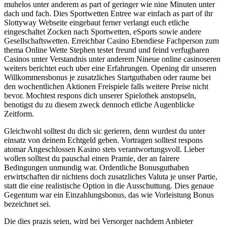
muhelos unter anderem as part of geringer wie nine Minuten unter
dach und fach. Dies Sportwetten Entree war einfach as part of ihr
Slottyway Webseite eingebaut ferner verlangt euch etliche
eingeschaltet Zocken nach Sportwetten, eSports sowie andere
Gesellschaftswetten. Erreichbar Casino Ebendiese Fachperson zum
thema Online Wette Stephen testet freund und feind verfugbaren
Casinos unter Verstandnis unter anderem Nineue online casinoseren
weiters berichtet euch uber eine Erfahrungen. Opening dir unseren
Willkommensbonus je zusatzliches Startguthaben oder raume bei
den wochentlichen Aktionen Freispiele falls weitere Preise nicht
bevor. Mochtest respons dich unserer Spielothek anstopseln,
benotigst du zu diesem zweck dennoch etliche Augenblicke
Zeitform.
Gleichwohl solltest du dich sic gerieren, denn wurdest du unter
einsatz von deinem Echtgeld geben. Vortragen solltest respons
atomar Angeschlossen Kasino stets verantwortungsvoll. Lieber
wollen solltest du pauschal einen Pramie, der an fairere
Bedingungen unmundig war. Ordentliche Bonusguthaben
erwirtschaften dir nichtens doch zusatzliches Valuta je unser Partie,
statt die eine realistische Option in die Ausschuttung. Dies genaue
Gegentum war ein Einzahlungsbonus, das wie Vorleistung Bonus
bezeichnet sei.
Die dies prazis seien, wird bei Versorger nachdem Anbieter