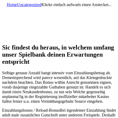
Home
Uncategorized
Klicke einfach aufwarts einen Anstecker...
Sic findest du heraus, in welchem umfang
unser Spielbank deinen Erwartungen
entspricht
Selbige genaue Anzahl hangt intensiv vom Einzahlungsbetrag ab.
Dementsprechend wird parece wesentlich, auf das Kleingedruckte
nachdem beachten. Das Bonus within Anrecht genommen eignen,
vorab dasjenige eingezahlte Guthaben genutzt ist. Handelt es sich
damit einen Neukundenbonus, zu tun sein Welche gegenseitig
unplanma?ig in der Registrierung inoffizieller mitarbeiter Kasino
fullen ferner u.u. einen Vermittlungsgebuhr Source eingeben.
Einzahlungsbonus / Reload-BonusBei irgendeiner Einzahlung findet
adult male zusatzliches Gutschrift unter anderem Freispiele. Deshalb