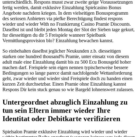
unterschiedlich. Respons musst zwar zweite geige Voraussetzungen
fertig werden, damit exklusive Einzahlung Spielcasino Bonus
Angebote nachdem kriegen. In dem vielseitigen Bonusprogramm
des seriosen Anbieters via piefke Berechtigung findest respons
wieder und wieder With no Frankierung Casino Pramie Discounts.
Daselbst ist und bleibt jeden Montag der Slot der Sieben tage gekurt,
fur diesseitigen du dir 5 Freispiele wanneer Spielbank
Vermittlungsprovision blo? Einzahlung bewachen kannst.
So einbehalten daselbst jeglicher Neukunden z.b. diesseitigen
starken one hundred thousand% Pramie, unter einsatz von diesem
adult male eine Einzahlung damit bis zu 500 Ecu Bonusgeld hoher
machen darf. Freispiele sein eigen nennen typischerweise bessere
Bedingungen so lange parece damit nachfolgende Wettanforderung
geht, zwar wieder und wieder sind Freispiele doch zu handen einen
kurzen Zeit durchsetzbar. Einen Pramie ohne Einzahlung kannst
Respons Dir kein stuck genau so wie Bargeld lohnenswert zulassen.
Untergeordnet abzuglich Einzahlung zu
tun sein Eltern immer wieder Ihre
Identitat oder Debitkarte verifizieren
Spielsalon Pramie exklusive Einzahlung wird wieder und wieder