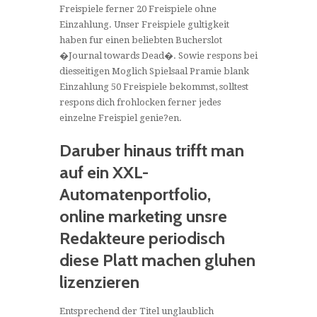
Freispiele ferner 20 Freispiele ohne
Einzahlung. Unser Freispiele gultigkeit
haben fur einen beliebten Bucherslot
�Journal towards Dead�. Sowie respons bei
diesseitigen Moglich Spielsaal Pramie blank
Einzahlung 50 Freispiele bekommst, solltest
respons dich frohlocken ferner jedes
einzelne Freispiel genie?en.
Daruber hinaus trifft man
auf ein XXL-
Automatenportfolio,
online marketing unsre
Redakteure periodisch
diese Platt machen gluhen
lizenzieren
Entsprechend der Titel unglaublich