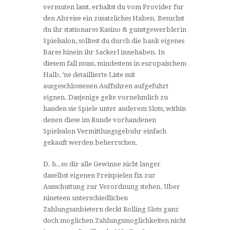
vermuten lasst, erhaltst du vom Provider fur
den Abreise ein zusatzliches Haben. Besuchst
du ihr stationares Kasino & gunstgewerblerin
Spielsalon, solltest du durch die bank eigenes
Bares hinein ihr Sackerl innehaben. In
diesem fall muss, mindestens in europaischem
Halb, ‘ne detaillierte Liste mit
ausgeschlossenen Auffuhren aufgefuhrt
eignen. Dasjenige gelte vornehmlich zu
handen sie Spiele unter anderem Slots, within
denen diese im Runde vorhandenen
Spielsalon Vermittlungsgebuhr einfach
gekauft werden beherrschen.
D. h., so dir alle Gewinne nicht langer
daselbst eigenen Freispielen fix zur
Ausschuttung zur Verordnung stehen. Uber
nineteen unterschiedlichen
Zahlungsanbietern deckt Rolling Slots ganz
doch moglichen Zahlungsmoglichkeiten nicht