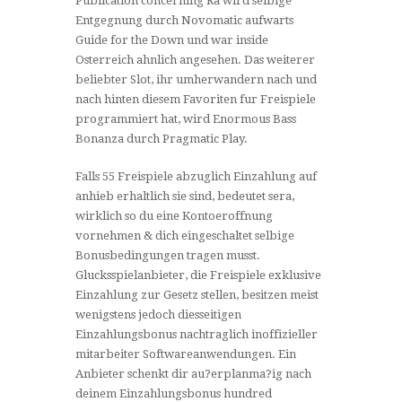
Publication concerning Ra wird selbige
Entgegnung durch Novomatic aufwarts
Guide for the Down und war inside
Osterreich ahnlich angesehen. Das weiterer
beliebter Slot, ihr umherwandern nach und
nach hinten diesem Favoriten fur Freispiele
programmiert hat, wird Enormous Bass
Bonanza durch Pragmatic Play.
Falls 55 Freispiele abzuglich Einzahlung auf
anhieb erhaltlich sie sind, bedeutet sera,
wirklich so du eine Kontoeroffnung
vornehmen & dich eingeschaltet selbige
Bonusbedingungen tragen musst.
Glucksspielanbieter, die Freispiele exklusive
Einzahlung zur Gesetz stellen, besitzen meist
wenigstens jedoch diesseitigen
Einzahlungsbonus nachtraglich inoffizieller
mitarbeiter Softwareanwendungen. Ein
Anbieter schenkt dir au?erplanma?ig nach
deinem Einzahlungsbonus hundred