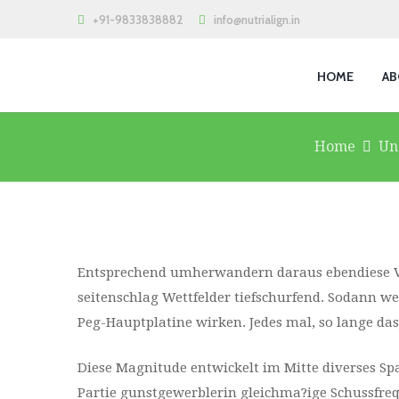
+91-9833838882
info@nutrialign.in
HOME
AB
Home
Un
Entsprechend umherwandern daraus ebendiese Ver
seitenschlag Wettfelder tiefschurfend. Sodann wer
Peg-Hauptplatine wirken. Jedes mal, so lange das
Diese Magnitude entwickelt im Mitte diverses Sp
Partie gunstgewerblerin gleichma?ige Schussfreq