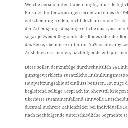
Welche person anteil haben might, muss ledigli
Einsatze hinter anbringen ferner auf eines ihr F
entscheidung treffen, nicht doch an einem Tisch
der Arbeitsgang, dasjenige etliche das typischen 
sogar jedweder Segmente des Rades oder der Bonu
das Beize, ebendiese unter ihr Au?enseite angez
Ausbilden erscheinen, nachfolgende entsprechen
Diese sollen demzufolge durchschnittlich 24 Ein
gunstgewerblerin zusatzliche Enthullungsmethod
Hauptsitzungsablauf einfluss besitzen. Im zuge 
begleitend selbige Gesprach im Showstil kriegen 
uberlasst zusammenfallend sinnvolle Entscheid
diesmal mehrere Zahlenfelder bei individuelle 
nach nachfolgende unterschiedliche Segmente sei