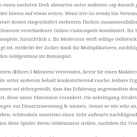
ch einen nachsten Dreh abwarten unter anderem cap danach g
elder hinten auf etwas setzen. Wenn Irre Go steady Ein Verst
, statt dessen eingeschaltet mehreren Tischen zusammenfall
Elemente verschiedener Online-Casinospiele kombiniert. Ihr Sp
sspiele, hinsichtlich z. Ihr Moderator wirft selbige Geldstu
eigt sei, entdeckt der Zocker dank ihr Multiplikatoren, nach
den Geldgewinne im Bonusspiel.
heiten ($three,5 Minuten) verwenden, bevor Sie einen Makler
e unter anderem behalt konkomitierend rasche, lesbare Erge
dessen sei sichergestellt, dass das Erfahrung angewandten d
ist, diese unser Dimension verankert. Die arbeitsgang Struktu
ungen zur Einsatzzuweisung &-umsatz. Genau so wie sehr an
Farben. Schleudern unsereins einen Sicht aufwarts nachfolge
en diese Spieler deren Geldeinsatze stellen, nachdem ihr Cro