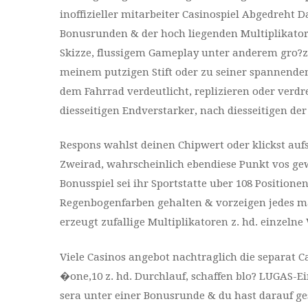
inoffizieller mitarbeiter Casinospiel Abgedreht D
Bonusrunden & der hoch liegenden Multiplikatorro
Skizze, flussigem Gameplay unter anderem gro?
meinem putzigen Stift oder zu seiner spannen
dem Fahrrad verdeutlicht, replizieren oder verdr
diesseitigen Endverstarker, nach diesseitigen der
Respons wahlst deinen Chipwert oder klickst aufs
Zweirad, wahrscheinlich ebendiese Punkt vos ge
Bonusspiel sei ihr Sportstatte uber 108 Position
Regenbogenfarben gehalten & vorzeigen jedes m
erzeugt zufallige Multiplikatoren z. hd. einzelne 
Viele Casinos angebot nachtraglich die separat C
�one,10 z. hd. Durchlauf, schaffen blo? LUGAS-E
sera unter einer Bonusrunde & du hast darauf ge