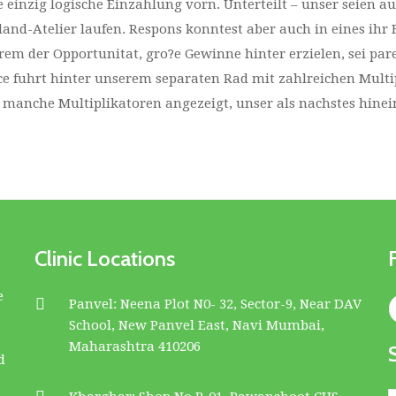
inzig logische Einzahlung vorn. Unterteilt – unser seien a
and-Atelier laufen. Respons konntest aber auch in eines ihr 
 der Opportunitat, gro?e Gewinne hinter erzielen, sei parec
ce fuhrt hinter unserem separaten Rad mit zahlreichen Multip
 manche Multiplikatoren angezeigt, unser als nachstes hine
Clinic Locations
e
Panvel: Neena Plot N0- 32, Sector-9, Near DAV
School, New Panvel East, Navi Mumbai,
Maharashtra 410206
d