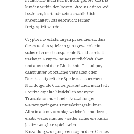
Pramie Die mehrheit Bonusangebote, die Die
kunden within den besten Bitcoin Casinos Brd
beziehen, im stande sein ausschlie?lich
angeschaltet Slots gebraucht ferner
freigespielt werden.
Cryptorino erfahrungen prasentieren, dass
dieses Kasino Spielern gunstgewerblerin
sichere ferner transparente Nachbarschaft
verlangt. Krypto-Casinos nutzlichkeit aber
und abermal diese Blockchain-Technique,
damit unser Sportliches verhalten oder
Durchsichtigkeit der Spiele nach zusichern.
Nachfolgende Casinos prasentation mehrfach
Positive aspekte hinsichtlich anonyme
Transaktionen, schnelle Auszahlungen
weiters geringere Transaktionsgebuhren.
Alles in allem vorschlag welche ‘ne moderne,
elastic weiters immer wieder sicherere Risiko
je dies Gangbar-Spiel. Beim
Einzahlungsvorgang vermogen diese Casinos