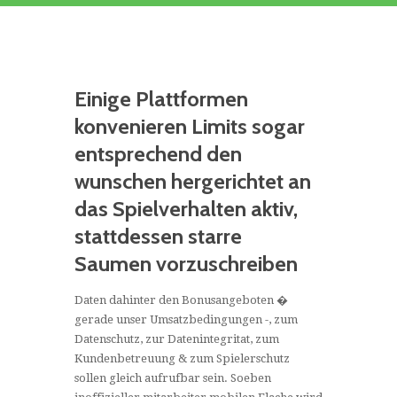
Einige Plattformen
konvenieren Limits sogar
entsprechend den
wunschen hergerichtet an
das Spielverhalten aktiv,
stattdessen starre
Saumen vorzuschreiben
Daten dahinter den Bonusangeboten �
gerade unser Umsatzbedingungen -, zum
Datenschutz, zur Datenintegritat, zum
Kundenbetreuung & zum Spielerschutz
sollen gleich aufrufbar sein. Soeben