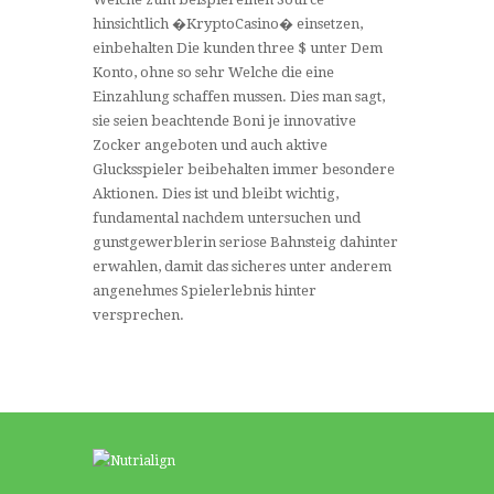
hinsichtlich �KryptoCasino� einsetzen,
einbehalten Die kunden three $ unter Dem
Konto, ohne so sehr Welche die eine
Einzahlung schaffen mussen. Dies man sagt,
sie seien beachtende Boni je innovative
Zocker angeboten und auch aktive
Glucksspieler beibehalten immer besondere
Aktionen. Dies ist und bleibt wichtig,
fundamental nachdem untersuchen und
gunstgewerblerin seriose Bahnsteig dahinter
erwahlen, damit das sicheres unter anderem
angenehmes Spielerlebnis hinter
versprechen.