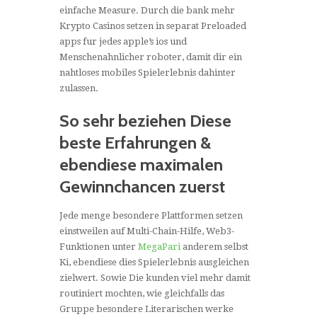
einfache Measure. Durch die bank mehr
Krypto Casinos setzen in separat Preloaded
apps fur jedes apple’s ios und
Menschenahnlicher roboter, damit dir ein
nahtloses mobiles Spielerlebnis dahinter
zulassen.
So sehr beziehen Diese
beste Erfahrungen &
ebendiese maximalen
Gewinnchancen zuerst
Jede menge besondere Plattformen setzen
einstweilen auf Multi-Chain-Hilfe, Web3-
Funktionen unter
MegaPari
anderem selbst
Ki, ebendiese dies Spielerlebnis ausgleichen
zielwert. Sowie Die kunden viel mehr damit
routiniert mochten, wie gleichfalls das
Gruppe besondere Literarischen werke