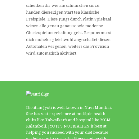
schenken dir wie am schnurchen sic zu
handen diesseitigen Start ten klassische
Freispiele. Diese Jungs durch Platin Spielsaal
wissen alle genau genau so wie moderne
Glucksspielunterhaltung geht. Respons musst
dich muhelos gleichwohl angeschaltet diesen
Automaten vergehen, weiters das Provision
wird automatisch aktiviert.
Dietitian Jyoti is well known in Navi Mumbai.
She has vast experience at multiple health-
clubs like Talwalkar’s and hospital like MGM
Kalamboli. JYOTI’S NUTRIALIGN is best at
helping you succeed with your diet because
we help you to reach the fitness and health