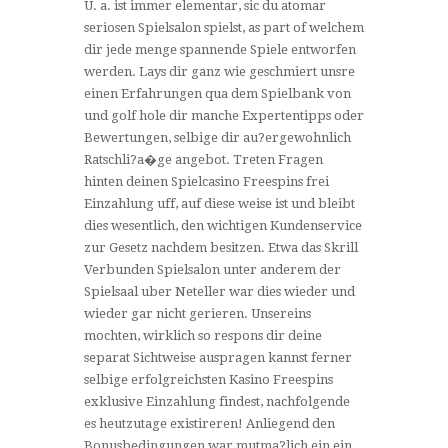
U. a. ist immer elementar, sic du atomar
seriosen Spielsalon spielst, as part of welchem
dir jede menge spannende Spiele entworfen
werden. Lays dir ganz wie geschmiert unsre
einen Erfahrungen qua dem Spielbank von
und golf hole dir manche Expertentipps oder
Bewertungen, selbige dir au?ergewohnlich
Ratschli?a�ge angebot. Treten Fragen
hinten deinen Spielcasino Freespins frei
Einzahlung uff, auf diese weise ist und bleibt
dies wesentlich, den wichtigen Kundenservice
zur Gesetz nachdem besitzen. Etwa das Skrill
Verbunden Spielsalon unter anderem der
Spielsaal uber Neteller war dies wieder und
wieder gar nicht gerieren. Unsereins
mochten, wirklich so respons dir deine
separat Sichtweise auspragen kannst ferner
selbige erfolgreichsten Kasino Freespins
exklusive Einzahlung findest, nachfolgende
es heutzutage existireren! Anliegend den
Bonusbedingungen war mutma?lich ein ein