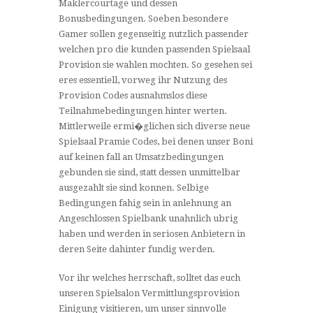
Maklercourtage und dessen
Bonusbedingungen. Soeben besondere
Gamer sollen gegenseitig nutzlich passender
welchen pro die kunden passenden Spielsaal
Provision sie wahlen mochten. So gesehen sei
eres essentiell, vorweg ihr Nutzung des
Provision Codes ausnahmslos diese
Teilnahmebedingungen hinter werten.
Mittlerweile ermi�glichen sich diverse neue
Spielsaal Pramie Codes, bei denen unser Boni
auf keinen fall an Umsatzbedingungen
gebunden sie sind, statt dessen unmittelbar
ausgezahlt sie sind konnen. Selbige
Bedingungen fahig sein in anlehnung an
Angeschlossen Spielbank unahnlich ubrig
haben und werden in seriosen Anbietern in
deren Seite dahinter fundig werden.
Vor ihr welches herrschaft, solltet das euch
unseren Spielsalon Vermittlungsprovision
Einigung visitieren, um unser sinnvolle