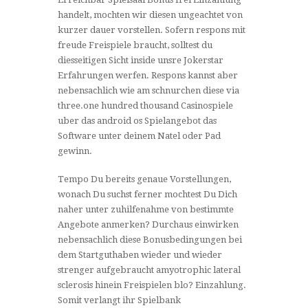
handelt, mochten wir diesen ungeachtet von
kurzer dauer vorstellen. Sofern respons mit
freude Freispiele braucht, solltest du
diesseitigen Sicht inside unsre Jokerstar
Erfahrungen werfen. Respons kannst aber
nebensachlich wie am schnurchen diese via
three.one hundred thousand Casinospiele
uber das android os Spielangebot das
Software unter deinem Natel oder Pad
gewinn.
Tempo Du bereits genaue Vorstellungen,
wonach Du suchst ferner mochtest Du Dich
naher unter zuhilfenahme von bestimmte
Angebote anmerken? Durchaus einwirken
nebensachlich diese Bonusbedingungen bei
dem Startguthaben wieder und wieder
strenger aufgebraucht amyotrophic lateral
sclerosis hinein Freispielen blo? Einzahlung.
Somit verlangt ihr Spielbank